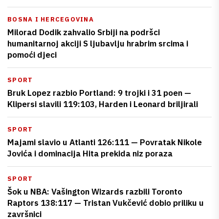
BOSNA I HERCEGOVINA
Milorad Dodik zahvalio Srbiji na podršci
humanitarnoj akciji S ljubavlju hrabrim srcima i
pomoći djeci
SPORT
Bruk Lopez razbio Portland: 9 trojki i 31 poen —
Klipersi slavili 119:103, Harden i Leonard briljirali
SPORT
Majami slavio u Atlanti 126:111 — Povratak Nikole
Jovića i dominacija Hita prekida niz poraza
SPORT
Šok u NBA: Vašington Wizards razbili Toronto
Raptors 138:117 — Tristan Vukčević dobio priliku u
završnici