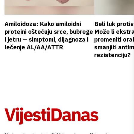
Amiloidoza: Kako amiloidni
Beli luk proti
proteini oštećuju srce, bubrege
Može li ekstr
i jetru — simptomi, dijagnoza i
promeniti oral
lečenje AL/AA/ATTR
smanjiti anti
rezistenciju?