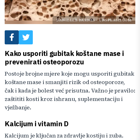
DANIELLE BARNES
-
UNSPLASH.COM
Kako usporiti gubitak koštane mase i
prevenirati osteoporozu
Postoje brojne mjere koje mogu usporiti gubitak
koštane mase i smanjiti rizik od osteoporoze,
čak i kada je bolest već prisutna. Važno je pravilo:
zaštititi kosti kroz ishranu, suplementaciju i
vježbanje.
Kalcijum i vitamin D
Kalcijum je ključan za zdravlje kostiju i zuba.