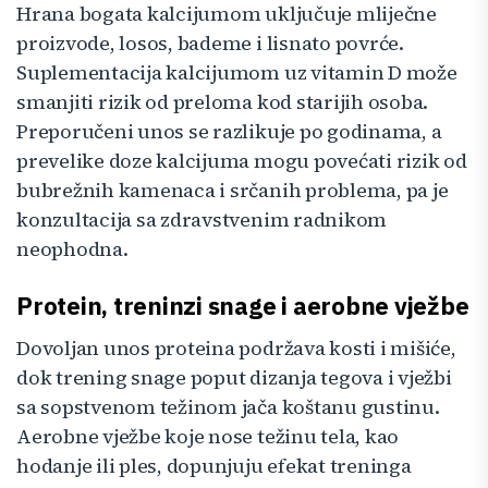
Hrana bogata kalcijumom uključuje mliječne
proizvode, losos, bademe i lisnato povrće.
Suplementacija kalcijumom uz vitamin D može
smanjiti rizik od preloma kod starijih osoba.
Preporučeni unos se razlikuje po godinama, a
prevelike doze kalcijuma mogu povećati rizik od
bubrežnih kamenaca i srčanih problema, pa je
konzultacija sa zdravstvenim radnikom
neophodna.
Protein, treninzi snage i aerobne vježbe
Dovoljan unos proteina podržava kosti i mišiće,
dok trening snage poput dizanja tegova i vježbi
sa sopstvenom težinom jača koštanu gustinu.
Aerobne vježbe koje nose težinu tela, kao
hodanje ili ples, dopunjuju efekat treninga