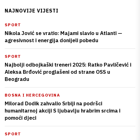
NAJNOVIJE VIJESTI
SPORT
Nikola Jović se vratio: Majami slavio u Atlanti —
agresivnost i energija donijeli pobedu
SPORT
Najbolji odbojkaški treneri 2025: Ratko Pavličević i
Aleksa Brđović proglašeni od strane OSS u
Beogradu
BOSNA I HERCEGOVINA
Milorad Dodik zahvalio Srbiji na podršci
humanitarnoj akciji S ljubavlju hrabrim srcima i
pomoći djeci
SPORT