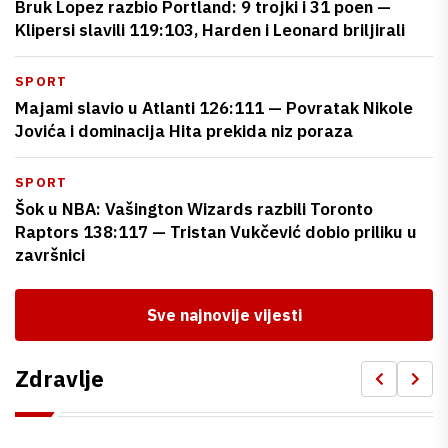
Bruk Lopez razbio Portland: 9 trojki i 31 poen —
Klipersi slavili 119:103, Harden i Leonard briljirali
SPORT
Majami slavio u Atlanti 126:111 — Povratak Nikole
Jovića i dominacija Hita prekida niz poraza
SPORT
Šok u NBA: Vašington Wizards razbili Toronto
Raptors 138:117 — Tristan Vukčević dobio priliku u
završnici
Sve najnovije vijesti
Zdravlje