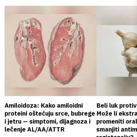
Amiloidoza: Kako amiloidni
Beli luk proti
proteini oštećuju srce, bubrege
Može li ekstr
i jetru — simptomi, dijagnoza i
promeniti oral
lečenje AL/AA/ATTR
smanjiti anti