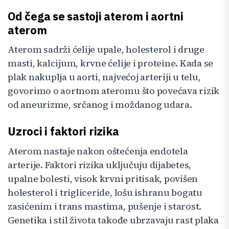
Od čega se sastoji aterom i aortni
aterom
Aterom sadrži ćelije upale, holesterol i druge
masti, kalcijum, krvne ćelije i proteine. Kada se
plak nakuplja u aorti, najvećoj arteriji u telu,
govorimo o aortnom ateromu što povećava rizik
od aneurizme, srčanog i moždanog udara.
Uzroci i faktori rizika
Aterom nastaje nakon oštećenja endotela
arterije. Faktori rizika uključuju dijabetes,
upalne bolesti, visok krvni pritisak, povišen
holesterol i trigliceride, lošu ishranu bogatu
zasićenim i trans mastima, pušenje i starost.
Genetika i stil života takođe ubrzavaju rast plaka