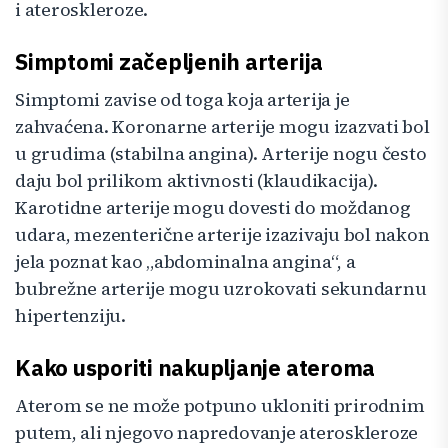
i ateroskleroze.
Simptomi začepljenih arterija
Simptomi zavise od toga koja arterija je
zahvaćena. Koronarne arterije mogu izazvati bol
u grudima (stabilna angina). Arterije nogu često
daju bol prilikom aktivnosti (klaudikacija).
Karotidne arterije mogu dovesti do moždanog
udara, mezenterične arterije izazivaju bol nakon
jela poznat kao „abdominalna angina“, a
bubrežne arterije mogu uzrokovati sekundarnu
hipertenziju.
Kako usporiti nakupljanje ateroma
Aterom se ne može potpuno ukloniti prirodnim
putem, ali njegovo napredovanje ateroskleroze