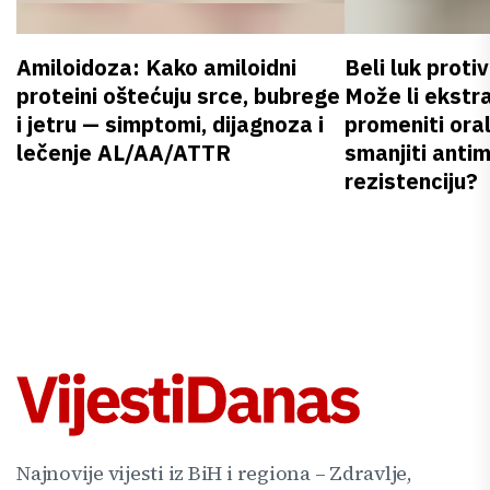
Amiloidoza: Kako amiloidni
Beli luk proti
proteini oštećuju srce, bubrege
Može li ekstr
i jetru — simptomi, dijagnoza i
promeniti oral
lečenje AL/AA/ATTR
smanjiti anti
rezistenciju?
Najnovije vijesti iz BiH i regiona – Zdravlje,