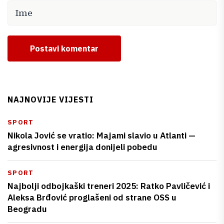
Postavi komentar
NAJNOVIJE VIJESTI
SPORT
Nikola Jović se vratio: Majami slavio u Atlanti —
agresivnost i energija donijeli pobedu
SPORT
Najbolji odbojkaški treneri 2025: Ratko Pavličević i
Aleksa Brđović proglašeni od strane OSS u
Beogradu