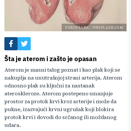
EUROPEANA
-
UNSPLASH.COM
Šta je aterom i zašto je opasan
Aterom je masni talog poznat i kao plak koji se
nakuplja na unutrašnjoj strani arterija. Aterom
odnosno plak su ključni za nastanak
ateroskleroze. Aterom postepeno smanjuje
prostor za protok krvi kroz arterije i može da
pukne, izazvajući krvni ugrušak koji blokira
protok krvi i dovodi do srčanog ili moždanog
udara.