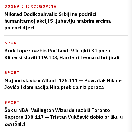
BOSNA I HERCEGOVINA
Milorad Dodik zahvalio Srbiji na podršci
humanitarnoj akciji S ljubavlju hrabrim srcima i
pomoći djeci
SPORT
Bruk Lopez razbio Portland: 9 trojki i 31 poen —
Klipersi slavili 119:103, Harden i Leonard briljirali
SPORT
Majami slavio u Atlanti 126:111 — Povratak Nikole
Jovića i dominacija Hita prekida niz poraza
SPORT
Šok u NBA: Vašington Wizards razbili Toronto
Raptors 138:117 — Tristan Vukčević dobio priliku u
završnici