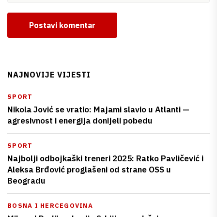
Postavi komentar
NAJNOVIJE VIJESTI
SPORT
Nikola Jović se vratio: Majami slavio u Atlanti —
agresivnost i energija donijeli pobedu
SPORT
Najbolji odbojkaški treneri 2025: Ratko Pavličević i
Aleksa Brđović proglašeni od strane OSS u
Beogradu
BOSNA I HERCEGOVINA