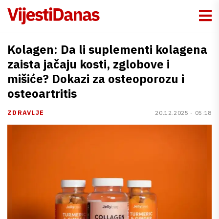
Kolagen: Da li suplementi kolagena
zaista jačaju kosti, zglobove i
mišiće? Dokazi za osteoporozu i
osteoartritis
ZDRAVLJE
20.12.2025 - 05:18