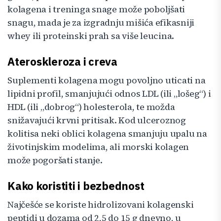
kolagena i treninga snage može poboljšati
snagu, mada je za izgradnju mišića efikasniji
whey ili proteinski prah sa više leucina.
Ateroskleroza i creva
Suplementi kolagena mogu povoljno uticati na
lipidni profil, smanjujući odnos LDL (ili „lošeg“) i
HDL (ili „dobrog“) holesterola, te možda
snižavajući krvni pritisak. Kod ulceroznog
kolitisa neki oblici kolagena smanjuju upalu na
životinjskim modelima, ali morski kolagen
može pogoršati stanje.
Kako koristiti i bezbednost
Najčešće se koriste hidrolizovani kolagenski
peptidi u dozama od 2,5 do 15 g dnevno, u