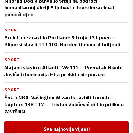
Milorad Dodik zahvalio Srbiji na podršci
humanitarnoj akciji S ljubavlju hrabrim srcima i
pomoći djeci
SPORT
Bruk Lopez razbio Portland: 9 trojki i 31 poen —
Klipersi slavili 119:103, Harden i Leonard briljirali
SPORT
Majami slavio u Atlanti 126:111 — Povratak Nikole
Jovića i dominacija Hita prekida niz poraza
SPORT
Šok u NBA: Vašington Wizards razbili Toronto
Raptors 138:117 — Tristan Vukčević dobio priliku u
završnici
Sve najnovije vijesti