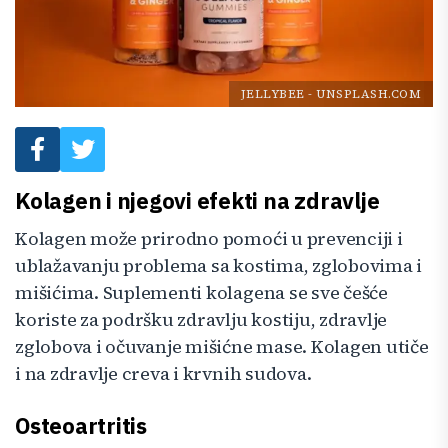
JELLYBEE
-
UNSPLASH.COM
Kolagen i njegovi efekti na zdravlje
Kolagen može prirodno pomoći u prevenciji i
ublažavanju problema sa kostima, zglobovima i
mišićima. Suplementi kolagena se sve češće
koriste za podršku zdravlju kostiju, zdravlje
zglobova i očuvanje mišićne mase. Kolagen utiče
i na zdravlje creva i krvnih sudova.
Osteoartritis