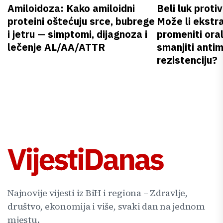
Amiloidoza: Kako amiloidni
Beli luk proti
proteini oštećuju srce, bubrege
Može li ekstr
i jetru — simptomi, dijagnoza i
promeniti oral
lečenje AL/AA/ATTR
smanjiti anti
rezistenciju?
Najnovije vijesti iz BiH i regiona – Zdravlje,
društvo, ekonomija i više, svaki dan na jednom
mjestu.