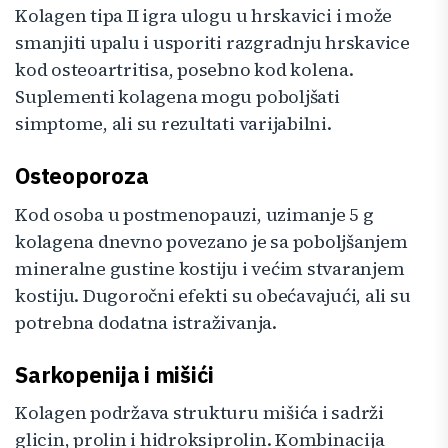
Kolagen tipa II igra ulogu u hrskavici i može
smanjiti upalu i usporiti razgradnju hrskavice
kod osteoartritisa, posebno kod kolena.
Suplementi kolagena mogu poboljšati
simptome, ali su rezultati varijabilni.
Osteoporoza
Kod osoba u postmenopauzi, uzimanje 5 g
kolagena dnevno povezano je sa poboljšanjem
mineralne gustine kostiju i većim stvaranjem
kostiju. Dugoročni efekti su obećavajući, ali su
potrebna dodatna istraživanja.
Sarkopenija i mišići
Kolagen podržava strukturu mišića i sadrži
glicin, prolin i hidroksiprolin. Kombinacija