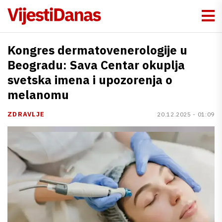
Kongres dermatovenerologije u
Beogradu: Sava Centar okuplja
svetska imena i upozorenja o
melanomu
ZDRAVLJE
20.12.2025 - 01:09