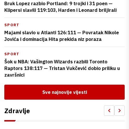
Bruk Lopez razbio Portland: 9 trojki i 31 poen —
Klipersi slavili 119:103, Harden i Leonard briljirali
SPORT
Majami slavio u Atlanti 126:111 — Povratak Nikole
Jovića i dominacija Hita prekida niz poraza
SPORT
Šok u NBA: Vašington Wizards razbili Toronto
Raptors 138:117 — Tristan Vukčević dobio priliku u
završnici
Sve najnovije vijesti
Zdravlje