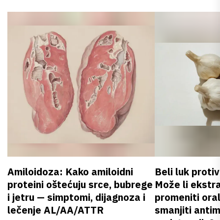
Amiloidoza: Kako amiloidni
Beli luk proti
proteini oštećuju srce, bubrege
Može li ekstr
i jetru — simptomi, dijagnoza i
promeniti oral
lečenje AL/AA/ATTR
smanjiti anti