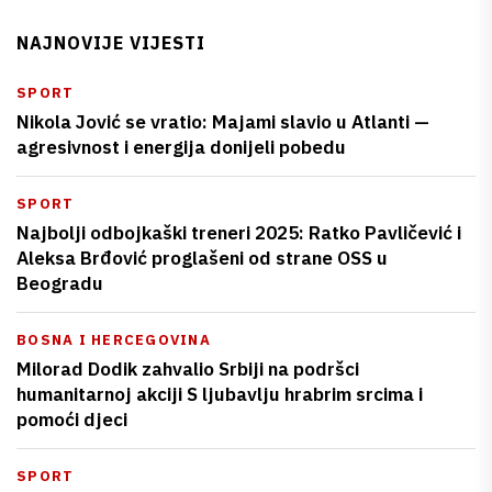
NAJNOVIJE VIJESTI
SPORT
Nikola Jović se vratio: Majami slavio u Atlanti —
agresivnost i energija donijeli pobedu
SPORT
Najbolji odbojkaški treneri 2025: Ratko Pavličević i
Aleksa Brđović proglašeni od strane OSS u
Beogradu
BOSNA I HERCEGOVINA
Milorad Dodik zahvalio Srbiji na podršci
humanitarnoj akciji S ljubavlju hrabrim srcima i
pomoći djeci
SPORT