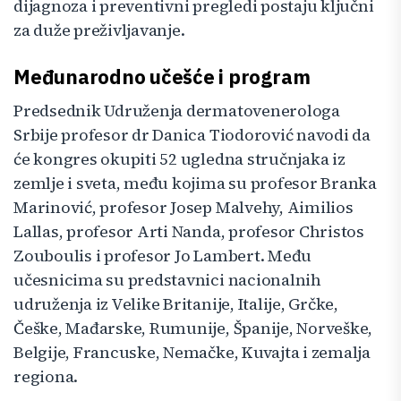
dijagnoza i preventivni pregledi postaju ključni
za duže preživljavanje.
Međunarodno učešće i program
Predsednik Udruženja dermatovenerologa
Srbije profesor dr Danica Tiodorović navodi da
će kongres okupiti 52 ugledna stručnjaka iz
zemlje i sveta, među kojima su profesor Branka
Marinović, profesor Josep Malvehy, Aimilios
Lallas, profesor Arti Nanda, profesor Christos
Zouboulis i profesor Jo Lambert. Među
učesnicima su predstavnici nacionalnih
udruženja iz Velike Britanije, Italije, Grčke,
Češke, Mađarske, Rumunije, Španije, Norveške,
Belgije, Francuske, Nemačke, Kuvajta i zemalja
regiona.