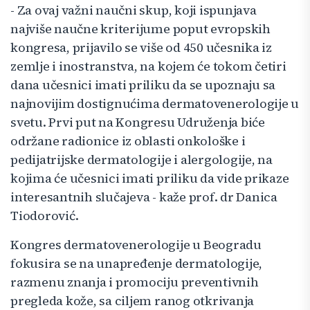
- Za ovaj važni naučni skup, koji ispunjava
najviše naučne kriterijume poput evropskih
kongresa, prijavilo se više od 450 učesnika iz
zemlje i inostranstva, na kojem će tokom četiri
dana učesnici imati priliku da se upoznaju sa
najnovijim dostignućima dermatovenerologije u
svetu. Prvi put na Kongresu Udruženja biće
održane radionice iz oblasti onkološke i
pedijatrijske dermatologije i alergologije, na
kojima će učesnici imati priliku da vide prikaze
interesantnih slučajeva - kaže prof. dr Danica
Tiodorović.
Kongres dermatovenerologije u Beogradu
fokusira se na unapređenje dermatologije,
razmenu znanja i promociju preventivnih
pregleda kože, sa ciljem ranog otkrivanja