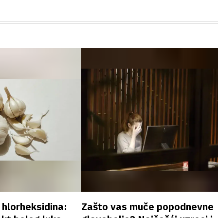
v hlorheksidina:
Zašto vas muče popodnevne