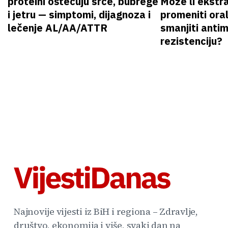
proteini oštećuju srce, bubrege
Može li ekstr
i jetru — simptomi, dijagnoza i
promeniti oral
lečenje AL/AA/ATTR
smanjiti anti
rezistenciju?
Najnovije vijesti iz BiH i regiona – Zdravlje,
društvo, ekonomija i više, svaki dan na