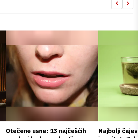
Otečene usne: 13 najčešćih
Najbolji čajev