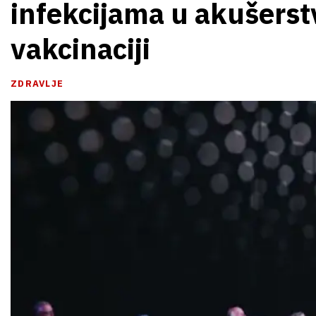
infekcijama u akušerstv
vakcinaciji
ZDRAVLJE