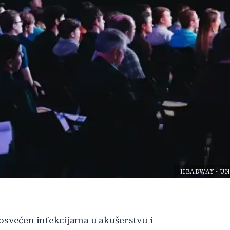
HEADWAY
-
UN
osvećen infekcijama u akušerstvu i