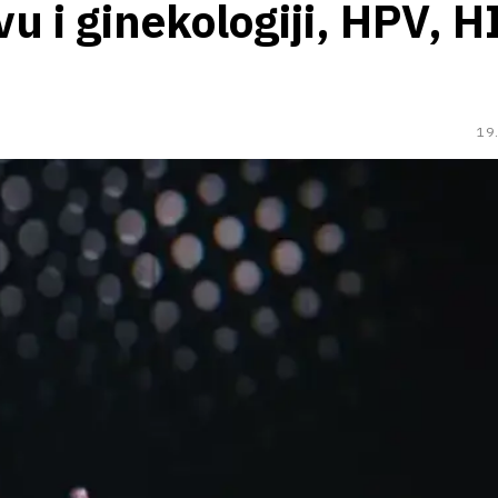
u i ginekologiji, HPV, HI
19