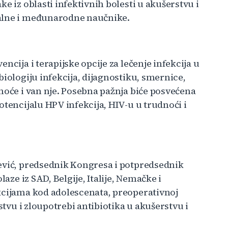
e iz oblasti infektivnih bolesti u akušerstvu i
kalne i međunarodne naučnike.
ncija i terapijske opcije za lečenje infekcija u
biologiju infekcija, dijagnostiku, smernice,
noće i van nje. Posebna pažnja biće posvećena
otencijalu HPV infekcija, HIV-u u trudnoći i
ević, predsednik Kongresa i potpredsednik
laze iz SAD, Belgije, Italije, Nemačke i
kcijama kod adolescenata, preoperativnoj
stvu i zloupotrebi antibiotika u akušerstvu i