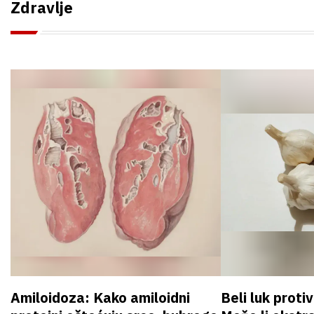
Zdravlje
Amiloidoza: Kako amiloidni
Beli luk proti