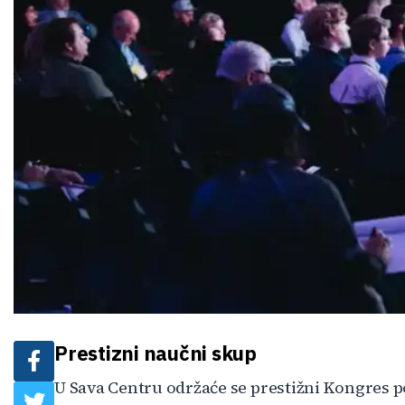
Prestizni naučni skup
U Sava Centru održaće se prestižni Kongres p