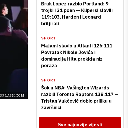
Bruk Lopez razbio Portland: 9
trojki i 31 poen — Klipersi slavili
119:103, Harden i Leonard
briljirali
SPORT
Majami slavio u Atlanti 126:111 —
Povratak Nikole Jovića i
dominacija Hita prekida niz
poraza
SPORT
Šok u NBA: Vašington Wizards
razbili Toronto Raptors 138:117 —
SPLASH.COM
Tristan Vukčević dobio priliku u
završnici
Sve najnovije vijesti