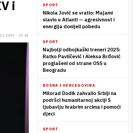
V i
SPORT
Nikola Jović se vratio: Majami
slavio u Atlanti — agresivnost i
energija donijeli pobedu
.12.2025 - 23:41
SPORT
Najbolji odbojkaški treneri 2025:
Ratko Pavličević i Aleksa Brđović
proglašeni od strane OSS u
Beogradu
BOSNA I HERCEGOVINA
Milorad Dodik zahvalio Srbiji na
podršci humanitarnoj akciji S
ljubavlju hrabrim srcima i pomoći
djeci
SPORT