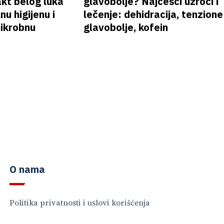
akt belog luka
glavobolje? Najčešći uzroci i
nu higijenu i
lečenje: dehidracija, tenzione
mikrobnu
glavobolje, kofein
O nama
Politika privatnosti i uslovi korišćenja