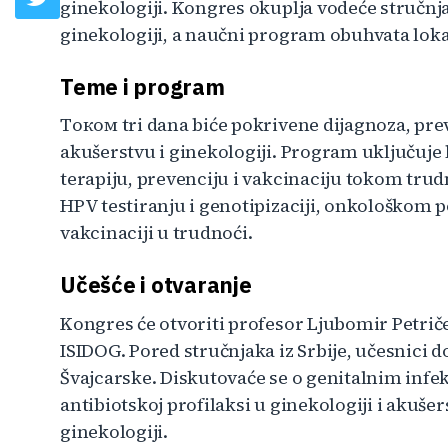
ginekologiji. Kongres okuplja vodeće stručnjak
ginekologiji, a naučni program obuhvata lo
Teme i program
Tоком tri dana biće pokrivene dijagnoza, preve
akušerstvu i ginekologiji. Program uključuje 
terapiju, prevenciju i vakcinaciju tokom trud
HPV testiranju i genotipizaciji, onkološkom p
vakcinaciji u trudnoći.
Učešće i otvaranje
Kongres će otvoriti profesor Ljubomir Petrič
ISIDOG. Pored stručnjaka iz Srbije, učesnici do
Švajcarske. Diskutovaće se o genitalnim infe
antibiotskoj profilaksi u ginekologiji i akušer
ginekologiji.