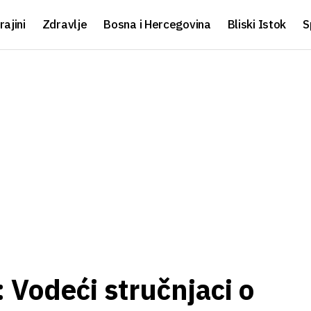
rajini
Zdravlje
Bosna i Hercegovina
Bliski Istok
S
 Vodeći stručnjaci o