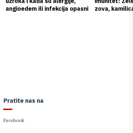
uzroka i kada su alergije,
imunitet: Zele
angioedem ili infekcija opasni
zova, kamilica
Pratite nas na
Facebook