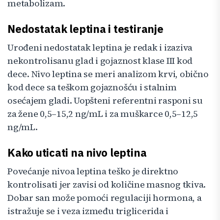
metabolizam.
Nedostatak leptina i testiranje
Urođeni nedostatak leptina je redak i izaziva
nekontrolisanu glad i gojaznost klase III kod
dece. Nivo leptina se meri analizom krvi, obično
kod dece sa teškom gojaznošću i stalnim
osećajem gladi. Uopšteni referentni rasponi su
za žene 0,5–15,2 ng/mL i za muškarce 0,5–12,5
ng/mL.
Kako uticati na nivo leptina
Povećanje nivoa leptina teško je direktno
kontrolisati jer zavisi od količine masnog tkiva.
Dobar san može pomoći regulaciji hormona, a
istražuje se i veza između triglicerida i