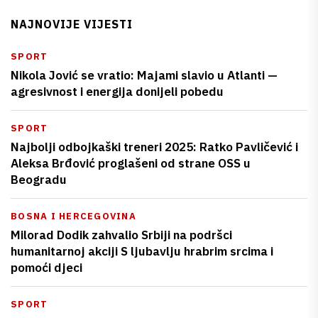
NAJNOVIJE VIJESTI
SPORT
Nikola Jović se vratio: Majami slavio u Atlanti —
agresivnost i energija donijeli pobedu
SPORT
Najbolji odbojkaški treneri 2025: Ratko Pavličević i
Aleksa Brđović proglašeni od strane OSS u
Beogradu
BOSNA I HERCEGOVINA
Milorad Dodik zahvalio Srbiji na podršci
humanitarnoj akciji S ljubavlju hrabrim srcima i
pomoći djeci
SPORT