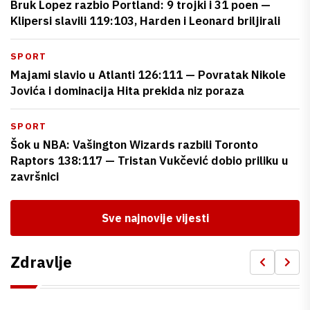
Bruk Lopez razbio Portland: 9 trojki i 31 poen —
Klipersi slavili 119:103, Harden i Leonard briljirali
SPORT
Majami slavio u Atlanti 126:111 — Povratak Nikole
Jovića i dominacija Hita prekida niz poraza
SPORT
Šok u NBA: Vašington Wizards razbili Toronto
Raptors 138:117 — Tristan Vukčević dobio priliku u
završnici
Sve najnovije vijesti
Zdravlje