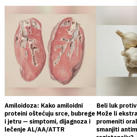
Amiloidoza: Kako amiloidni
Beli luk proti
proteini oštećuju srce, bubrege
Može li ekstr
i jetru — simptomi, dijagnoza i
promeniti oral
lečenje AL/AA/ATTR
smanjiti anti