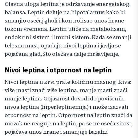
Glavna uloga leptina je održavanje energetskog
balansa. Leptin deluje na hipotalamus kako bi
smanjio osećaj gladi i kontrolisao unos hrane
tokom vremena. Leptin utiče na metabolizam,
endokrini sistem i imuni sistem. Kada se smanji
telesna mast, opadaju nivoi leptina i javlja se
pojačana glad, što otežava dalje mršavljenje.
Nivoi leptina i otpornost na leptin
Nivoi leptina u krvi prate količinu masnog tkiva:
više masti znači više leptina, manje masti znači
manje leptina. Gojaznost dovodi do povišenih
nivoa leptina (hiperleptinemija) i može izazvati
otpornost na leptin. Otpornost na leptin znači da
mozak ne reaguje na leptin, pa se ne oseća sitost,
pojačava unos hrane i smanjuje bazalni