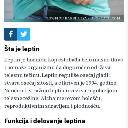
TOWFIQU BARBHUIYA
-
UNSPLASH.COM
Šta je leptin
Leptin je hormon koji oslobađa belo masno tkivo
i pomaže organizmu da dugoročno održava
telesnu težinu. Leptin reguliše osećaj gladi i
stvara osećaj sitosti, a otkriven je 1994. godine.
Naučnici istražuju leptin u vezi sa regulacijom
telesne težine, Alchajmerovom bolešću,
reproduktivnim zdravljem i plodnošću.
Funkcija i delovanje leptina