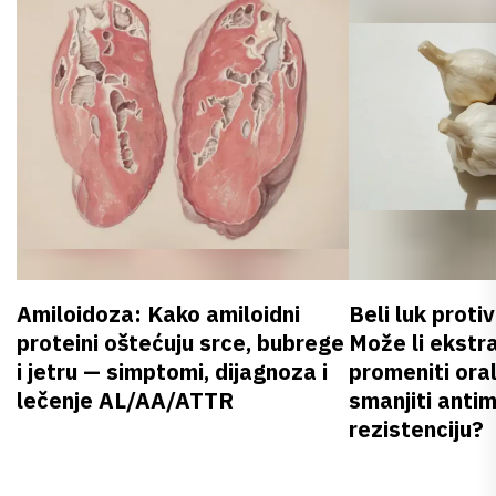
Amiloidoza: Kako amiloidni
Beli luk proti
proteini oštećuju srce, bubrege
Može li ekstr
i jetru — simptomi, dijagnoza i
promeniti oral
lečenje AL/AA/ATTR
smanjiti anti
rezistenciju?