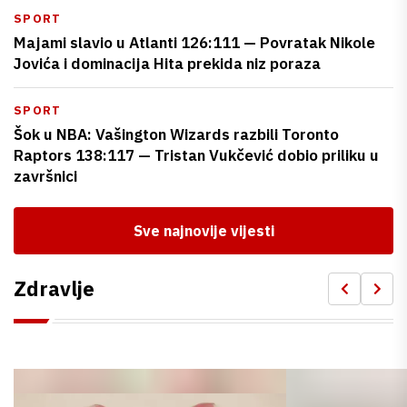
SPORT
Majami slavio u Atlanti 126:111 — Povratak Nikole
Jovića i dominacija Hita prekida niz poraza
SPORT
Šok u NBA: Vašington Wizards razbili Toronto
Raptors 138:117 — Tristan Vukčević dobio priliku u
završnici
Sve najnovije vijesti
Zdravlje