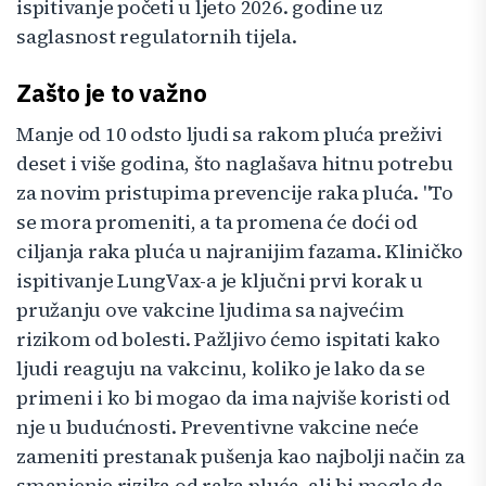
ispitivanje početi u ljeto 2026. godine uz
saglasnost regulatornih tijela.
Zašto je to važno
Manje od 10 odsto ljudi sa rakom pluća preživi
deset i više godina, što naglašava hitnu potrebu
za novim pristupima prevencije raka pluća. "To
se mora promeniti, a ta promena će doći od
ciljanja raka pluća u najranijim fazama. Kliničko
ispitivanje LungVax-a je ključni prvi korak u
pružanju ove vakcine ljudima sa najvećim
rizikom od bolesti. Pažljivo ćemo ispitati kako
ljudi reaguju na vakcinu, koliko je lako da se
primeni i ko bi mogao da ima najviše koristi od
nje u budućnosti. Preventivne vakcine neće
zameniti prestanak pušenja kao najbolji način za
smanjenje rizika od raka pluća, ali bi mogle da