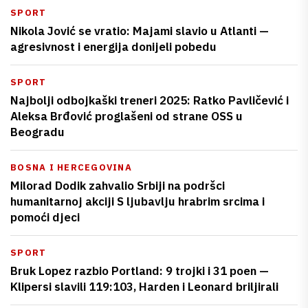
SPORT
Nikola Jović se vratio: Majami slavio u Atlanti —
agresivnost i energija donijeli pobedu
SPORT
Najbolji odbojkaški treneri 2025: Ratko Pavličević i
Aleksa Brđović proglašeni od strane OSS u
Beogradu
BOSNA I HERCEGOVINA
Milorad Dodik zahvalio Srbiji na podršci
humanitarnoj akciji S ljubavlju hrabrim srcima i
pomoći djeci
SPORT
Bruk Lopez razbio Portland: 9 trojki i 31 poen —
Klipersi slavili 119:103, Harden i Leonard briljirali