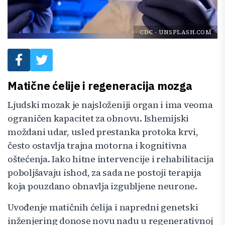
CDC
-
UNSPLASH.COM
Matične ćelije i regeneracija mozga
Ljudski mozak je najsloženiji organ i ima veoma
ograničen kapacitet za obnovu. Ishemijski
moždani udar, usled prestanka protoka krvi,
često ostavlja trajna motorna i kognitivna
oštećenja. Iako hitne intervencije i rehabilitacija
poboljšavaju ishod, za sada ne postoji terapija
koja pouzdano obnavlja izgubljene neurone.
Uvođenje matičnih ćelija i napredni genetski
inženjering donose novu nadu u regenerativnoj