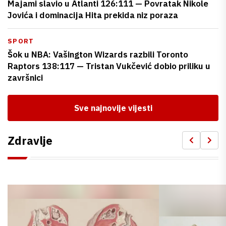
Majami slavio u Atlanti 126:111 — Povratak Nikole
Jovića i dominacija Hita prekida niz poraza
SPORT
Šok u NBA: Vašington Wizards razbili Toronto
Raptors 138:117 — Tristan Vukčević dobio priliku u
završnici
Sve najnovije vijesti
Zdravlje