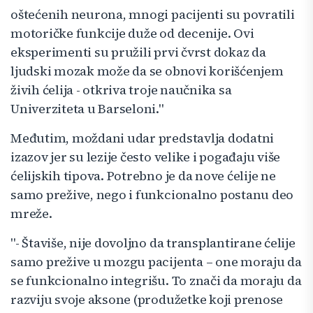
oštećenih neurona, mnogi pacijenti su povratili
motoričke funkcije duže od decenije. Ovi
eksperimenti su pružili prvi čvrst dokaz da
ljudski mozak može da se obnovi korišćenjem
živih ćelija - otkriva troje naučnika sa
Univerziteta u Barseloni."
Međutim, moždani udar predstavlja dodatni
izazov jer su lezije često velike i pogađaju više
ćelijskih tipova. Potrebno je da nove ćelije ne
samo prežive, nego i funkcionalno postanu deo
mreže.
"- Štaviše, nije dovoljno da transplantirane ćelije
samo prežive u mozgu pacijenta – one moraju da
se funkcionalno integrišu. To znači da moraju da
razviju svoje aksone (produžetke koji prenose