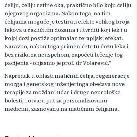
ćeliju, ćeliju retine oka, praktično bilo koju ćeliju
njegovog organizma. Nakon toga, na tim
ćelijama moguće je testirati efekte velikog broja
lekova u različitim dozama i utvrditi koji lek i u
kojoj dozi postiže optimalan terapijski efekat.
Naravno, nakon toga primenićete tu dozu leka i,
bez rizika za neuspehom, započeti lečenje tog
pacijenta - objasnio je prof. dr Volarević."
Napredak u oblasti matičnih ćelija, regeneracije
mozga i genetskog inženjeringa obećava nove
terapije za moždani udar i druge neurološke
bolesti, i otvara put za personalizovanu
medicinu zasnovanu na matičnim ćelijama.