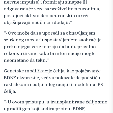
nervne impulse) i formiraju sinapse ili
odgovarajuće veze sa preživelim neuronima,
postajući aktivni deo neuronskih mreža -
objašnjavaju naučnici i dodaju:"
"- Ovo može da se uporedi sa obnavljanjem
srušenog mosta i uspostavljanjem saobraćaja
preko njega: veze moraju da budu pravilno
rekonstruisane kako bi informacije mogle
neometano da teku."
Genetske modifikacije ćelija, kao pojačavanje
BDNF ekspresije, već su pokazale da podstiču
rast aksona i bolju integraciju u modelima iPS
ćelija.
"- U ovom pristupu, u transplantirane ćelije smo
ugradili gen koji kodira protein BDNF,