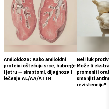
Amiloidoza: Kako amiloidni
Beli luk proti
proteini oštećuju srce, bubrege
Može li ekstr
i jetru — simptomi, dijagnoza i
promeniti oral
lečenje AL/AA/ATTR
smanjiti anti
rezistenciju?