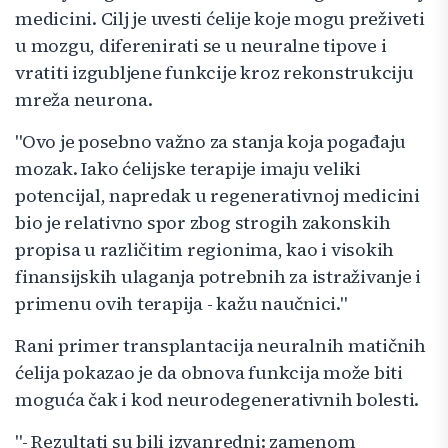
medicini. Cilj je uvesti ćelije koje mogu preživeti
u mozgu, diferenirati se u neuralne tipove i
vratiti izgubljene funkcije kroz rekonstrukciju
mreža neurona.
"Ovo je posebno važno za stanja koja pogađaju
mozak. Iako ćelijske terapije imaju veliki
potencijal, napredak u regenerativnoj medicini
bio je relativno spor zbog strogih zakonskih
propisa u različitim regionima, kao i visokih
finansijskih ulaganja potrebnih za istraživanje i
primenu ovih terapija - kažu naučnici."
Rani primer transplantacija neuralnih matičnih
ćelija pokazao je da obnova funkcija može biti
moguća čak i kod neurodegenerativnih bolesti.
"- Rezultati su bili izvanredni: zamenom