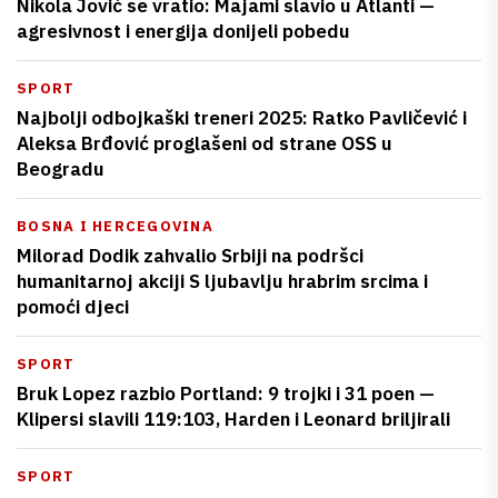
Nikola Jović se vratio: Majami slavio u Atlanti —
agresivnost i energija donijeli pobedu
SPORT
Najbolji odbojkaški treneri 2025: Ratko Pavličević i
Aleksa Brđović proglašeni od strane OSS u
Beogradu
BOSNA I HERCEGOVINA
Milorad Dodik zahvalio Srbiji na podršci
humanitarnoj akciji S ljubavlju hrabrim srcima i
pomoći djeci
SPORT
Bruk Lopez razbio Portland: 9 trojki i 31 poen —
Klipersi slavili 119:103, Harden i Leonard briljirali
SPORT