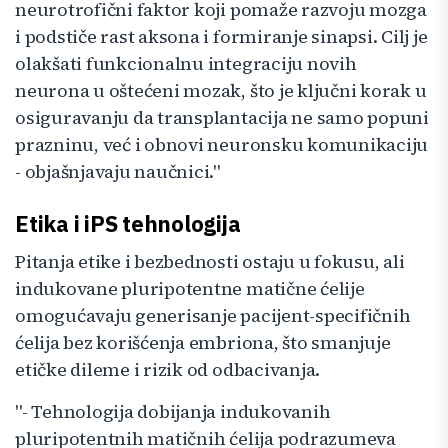
neurotrofični faktor koji pomaže razvoju mozga
i podstiče rast aksona i formiranje sinapsi. Cilj je
olakšati funkcionalnu integraciju novih
neurona u oštećeni mozak, što je ključni korak u
osiguravanju da transplantacija ne samo popuni
prazninu, već i obnovi neuronsku komunikaciju
- objašnjavaju naučnici."
Etika i iPS tehnologija
Pitanja etike i bezbednosti ostaju u fokusu, ali
indukovane pluripotentne matične ćelije
omogućavaju generisanje pacijent-specifičnih
ćelija bez korišćenja embriona, što smanjuje
etičke dileme i rizik od odbacivanja.
"- Tehnologija dobijanja indukovanih
pluripotentnih matičnih ćelija podrazumeva