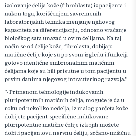
izolovanje ćelija kože (fibroblasta) iz pacijenta i
nakon toga, korišćenjem savremenih
laboratorijskih tehnika menjanje njihovog
kapaciteta za diferencijaciju, odnosno vraćanje
biološkog sata unazad u ovim ćelijama. Na taj
način se od ćelije kože, fibrolasta, dobijaju
matične ćelije koje su po svom izgledu i funkciji
gotovo identične embrionalnim matičnim
ćelijama koje su bili prisutne u tom pacijentu u
prvim danima njegovog intrauterinog razvoja."
"- Primenom tehnologije indukovanih
pluripotentnih matičnih ćelija, moguće je da u
roku od nekoliko nedelja, iz malog parčeta kože
dobijete pacijent-specifične indukovane
pluripotentne matične ćelije iz kojih možete
dobiti pacijentovu nervnu ćeliju, srčano-mišičnu