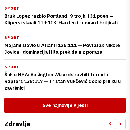
SPORT
Bruk Lopez razbio Portland: 9 trojki i 31 poen —
Klipersi slavili 119:103, Harden i Leonard briljirali
SPORT
Majami slavio u Atlanti 126:111 — Povratak Nikole
Jovića i dominacija Hita prekida niz poraza
SPORT
Šok u NBA: Vašington Wizards razbili Toronto
Raptors 138:117 — Tristan Vukčević dobio priliku u
završnici
Sve najnovije vijesti
Zdravlje