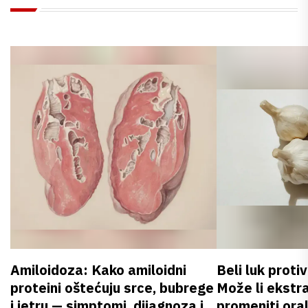
Amiloidoza: Kako amiloidni
Beli luk proti
proteini oštećuju srce, bubrege
Može li ekstr
i jetru — simptomi, dijagnoza i
promeniti oral