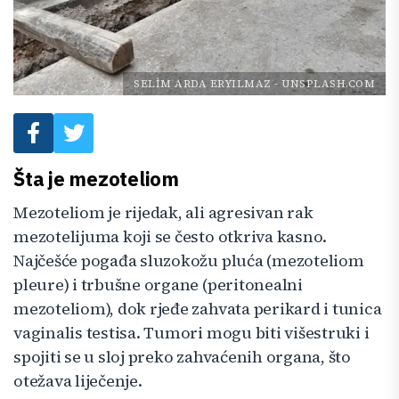
SELİM ARDA ERYILMAZ
-
UNSPLASH.COM
Šta je mezoteliom
Mezoteliom je rijedak, ali agresivan rak
mezotelijuma koji se često otkriva kasno.
Najčešće pogađa sluzokožu pluća (mezoteliom
pleure) i trbušne organe (peritonealni
mezoteliom), dok rjeđe zahvata perikard i tunica
vaginalis testisa. Tumori mogu biti višestruki i
spojiti se u sloj preko zahvaćenih organa, što
otežava liječenje.