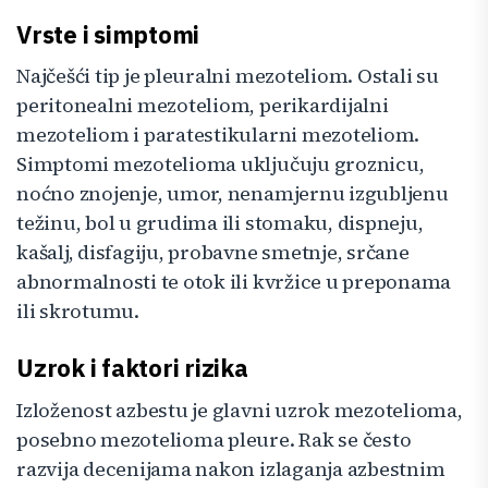
Vrste i simptomi
Najčešći tip je pleuralni mezoteliom. Ostali su
peritonealni mezoteliom, perikardijalni
mezoteliom i paratestikularni mezoteliom.
Simptomi mezotelioma uključuju groznicu,
noćno znojenje, umor, nenamjernu izgubljenu
težinu, bol u grudima ili stomaku, dispneju,
kašalj, disfagiju, probavne smetnje, srčane
abnormalnosti te otok ili kvržice u preponama
ili skrotumu.
Uzrok i faktori rizika
Izloženost azbestu je glavni uzrok mezotelioma,
posebno mezotelioma pleure. Rak se često
razvija decenijama nakon izlaganja azbestnim