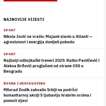
NAJNOVIJE VIJESTI
SPORT
Nikola Jović se vratio: Majami slavio u Atlanti —
agresivnost i energija donijeli pobedu
SPORT
Najbolji odbojkaški treneri 2025: Ratko Pavličević i
Aleksa Brđović proglašeni od strane OSS u
Beogradu
BOSNA I HERCEGOVINA
Milorad Dodik zahvalio Srbiji na podršci
humanitarnoj akciji S ljubavlju hrabrim srcima i
pomoći djeci