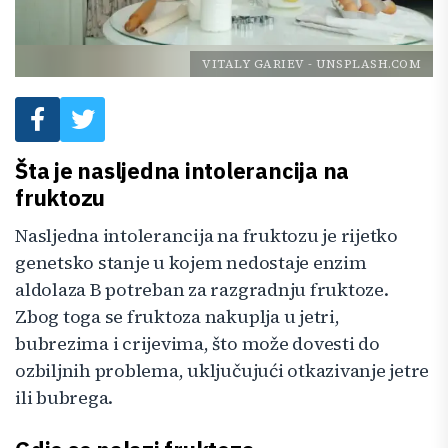
VITALY GARIEV
-
UNSPLASH.COM
Šta je nasljedna intolerancija na
fruktozu
Nasljedna intolerancija na fruktozu je rijetko
genetsko stanje u kojem nedostaje enzim
aldolaza B potreban za razgradnju fruktoze.
Zbog toga se fruktoza nakuplja u jetri,
bubrezima i crijevima, što može dovesti do
ozbiljnih problema, uključujući otkazivanje jetre
ili bubrega.