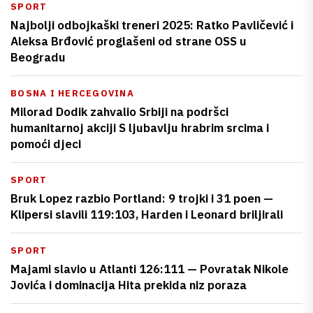
SPORT
Najbolji odbojkaški treneri 2025: Ratko Pavličević i
Aleksa Brđović proglašeni od strane OSS u
Beogradu
BOSNA I HERCEGOVINA
Milorad Dodik zahvalio Srbiji na podršci
humanitarnoj akciji S ljubavlju hrabrim srcima i
pomoći djeci
SPORT
Bruk Lopez razbio Portland: 9 trojki i 31 poen —
Klipersi slavili 119:103, Harden i Leonard briljirali
SPORT
Majami slavio u Atlanti 126:111 — Povratak Nikole
Jovića i dominacija Hita prekida niz poraza