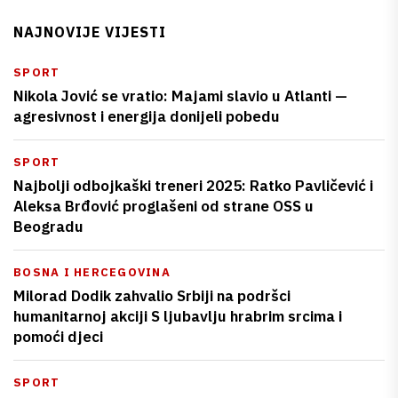
NAJNOVIJE VIJESTI
SPORT
Nikola Jović se vratio: Majami slavio u Atlanti —
agresivnost i energija donijeli pobedu
SPORT
Najbolji odbojkaški treneri 2025: Ratko Pavličević i
Aleksa Brđović proglašeni od strane OSS u
Beogradu
BOSNA I HERCEGOVINA
Milorad Dodik zahvalio Srbiji na podršci
humanitarnoj akciji S ljubavlju hrabrim srcima i
pomoći djeci
SPORT