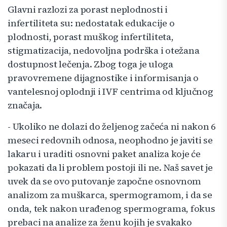
Glavni razlozi za porast neplodnosti i
infertiliteta su: nedostatak edukacije o
plodnosti, porast muškog infertiliteta,
stigmatizacija, nedovoljna podrška i otežana
dostupnost lečenja. Zbog toga je uloga
pravovremene dijagnostike i informisanja o
vantelesnoj oplodnji i IVF centrima od ključnog
značaja.
- Ukoliko ne dolazi do željenog začeća ni nakon 6
meseci redovnih odnosa, neophodno je javiti se
lakaru i uraditi osnovni paket analiza koje će
pokazati da li problem postoji ili ne. Naš savet je
uvek da se ovo putovanje započne osnovnom
analizom za muškarca, spermogramom, i da se
onda, tek nakon urađenog spermograma, fokus
prebaci na analize za ženu kojih je svakako