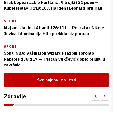
Bruk Lopez razbio Portland: 9 trojki i 31 poen —
Klipersi slavili 119:103, Harden i Leonard briljirali
SPORT
Majami slavio u Atlanti 126:111 — Povratak Nikole
Jovića i dominacija Hita prekida niz poraza
SPORT
Šok u NBA: Vašington Wizards razbili Toronto
Raptors 138:117 — Tristan Vukčević dobio priliku u
završnici
Sve najnovije vijesti
Zdravlje