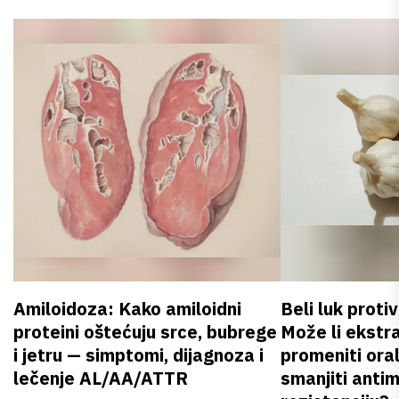
Amiloidoza: Kako amiloidni
Beli luk proti
proteini oštećuju srce, bubrege
Može li ekstr
i jetru — simptomi, dijagnoza i
promeniti oral
lečenje AL/AA/ATTR
smanjiti anti