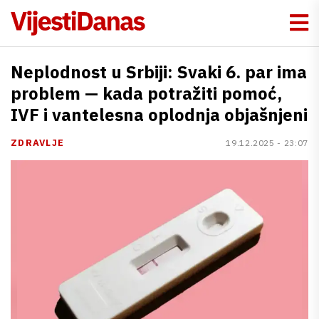
Neplodnost u Srbiji: Svaki 6. par ima
problem — kada potražiti pomoć,
IVF i vantelesna oplodnja objašnjeni
ZDRAVLJE
19.12.2025 - 23:07