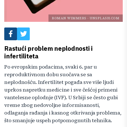
ROMAN WIMMERS
-
UNSPLASH.COM
Rastući problem neplodnosti i
infertiliteta
Po evropskim podacima, svaki 6. par u
reproduktivnom dobu suočava se sa
neplodnošću. Infertilitet pogađa sve više ljudi
uprkos napretku medicine i sve češćoj primeni
vantelesne oplodnje (IVF). U Srbiji se često gubi
vreme zbog nedovoljne informisanosti,
odlaganja rađanja i kasnog otkrivanja problema,
što smanjuje uspeh potpomognutih tehnika.