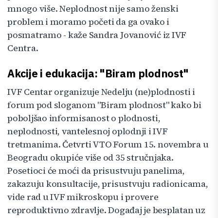
mnogo više. Neplodnost nije samo ženski
problem i moramo početi da ga ovako i
posmatramo - kaže Sandra Jovanović iz IVF
Centra.
Akcije i edukacija: "Biram plodnost"
IVF Centar organizuje Nedelju (ne)plodnosti i
forum pod sloganom "Biram plodnost" kako bi
poboljšao informisanost o plodnosti,
neplodnosti, vantelesnoj oplodnji i IVF
tretmanima. Četvrti VTO Forum 15. novembra u
Beogradu okupiće više od 35 stručnjaka.
Posetioci će moći da prisustvuju panelima,
zakazuju konsultacije, prisustvuju radionicama,
vide rad u IVF mikroskopu i provere
reproduktivno zdravlje. Događaj je besplatan uz