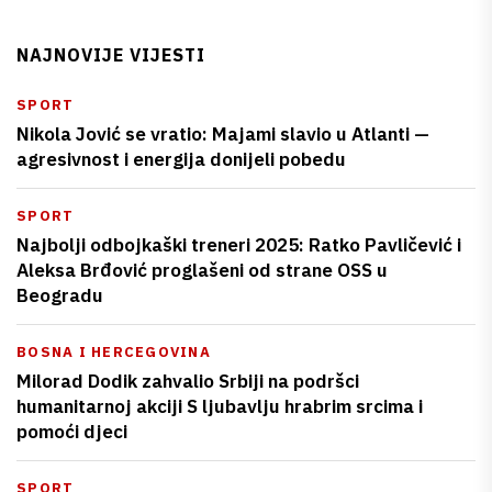
NAJNOVIJE VIJESTI
SPORT
Nikola Jović se vratio: Majami slavio u Atlanti —
agresivnost i energija donijeli pobedu
SPORT
Najbolji odbojkaški treneri 2025: Ratko Pavličević i
Aleksa Brđović proglašeni od strane OSS u
Beogradu
BOSNA I HERCEGOVINA
Milorad Dodik zahvalio Srbiji na podršci
humanitarnoj akciji S ljubavlju hrabrim srcima i
pomoći djeci
SPORT