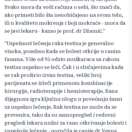
Svako mora da vodi računa o sebi, što znači da,
ako primeti bilo šta neuobičajeno na svom telu,
ili u kvalitetu mokrenja i boji mokraće - mora da
se javi lekaru - kazao je prof. dr Džamić."
"Uspešnost lečenja raka testisa je generalno
visoka, posebno kada se bolest otkrije u ranim
fazama. Više od 95 odsto muškaraca sa rakom
testisa uspešno se leči. Čak i u slučajevima kada
se rak proširio izvan testisa, veliki broj
pacijenata se izleči primenom kombinacije
hirurgije, radioterapije i hemioterapije. Rana
dijagnoza igra ključnu ulogu u povećanju šansi
za uspešno lečenje. Rak testisa ne može da se
prevenira, tako da su samopregled i redovni
pregledi lekara nužni za rano otkrivanje bolesti i
uspešnije lečenje - poručila je ranije dr Vesna