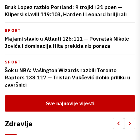
Bruk Lopez razbio Portland: 9 trojki i 31 poen —
Klipersi slavili 119:103, Harden i Leonard briljirali
SPORT
Majami slavio u Atlanti 126:111 — Povratak Nikole
Jovića i dominacija Hita prekida niz poraza
SPORT
Šok u NBA: Vašington Wizards razbili Toronto
Raptors 138:117 — Tristan Vukčević dobio priliku u
završnici
Sve najnovije vijesti
Zdravlje