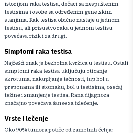
istorijom raka testisa, dečaci sa nespuštenim
testisima i osobe sa određenim genetskim
stanjima. Rak testisa obično nastaje u jednom
testisu, ali prisustvo raka u jednom testisu
povećava rizik i za drugi.
Simptomi raka testisa
Najčešći znak je bezbolna kvržica u testisu. Ostali
simptomi raka testisa uključuju oticanje
skrotuma, nakupljanje tečnosti, tup bol u
preponama ili stomaku, bol u testisima, osećaj
težine i smanjenje testisa. Rana dijagnoza
značajno povećava šanse za izlečenje.
Vrste i lečenje
Oko 90% tumora potiče od zametnih ćelija: