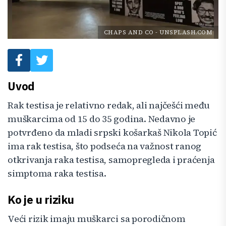
CHAPS AND CO
-
UNSPLASH.COM
Uvod
Rak testisa je relativno redak, ali najčešći među
muškarcima od 15 do 35 godina. Nedavno je
potvrđeno da mladi srpski košarkaš Nikola Topić
ima rak testisa, što podseća na važnost ranog
otkrivanja raka testisa, samopregleda i praćenja
simptoma raka testisa.
Ko je u riziku
Veći rizik imaju muškarci sa porodičnom