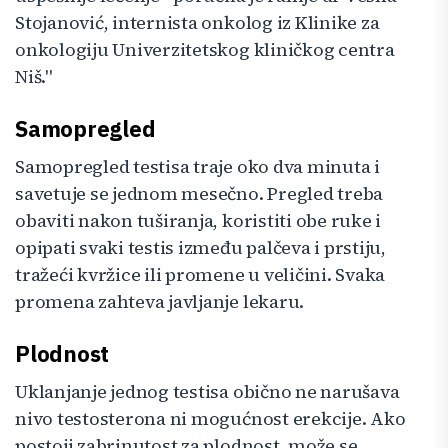
Stojanović, internista onkolog iz Klinike za
onkologiju Univerzitetskog kliničkog centra
Niš."
Samopregled
Samopregled testisa traje oko dva minuta i
savetuje se jednom mesečno. Pregled treba
obaviti nakon tuširanja, koristiti obe ruke i
opipati svaki testis između palčeva i prstiju,
tražeći kvržice ili promene u veličini. Svaka
promena zahteva javljanje lekaru.
Plodnost
Uklanjanje jednog testisa obično ne narušava
nivo testosterona ni mogućnost erekcije. Ako
postoji zabrinutost za plodnost, može se