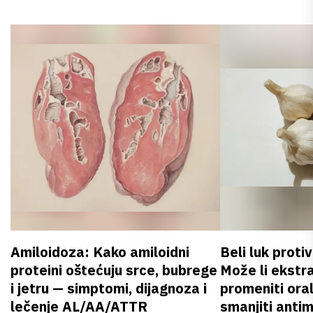
Amiloidoza: Kako amiloidni
Beli luk proti
proteini oštećuju srce, bubrege
Može li ekstr
i jetru — simptomi, dijagnoza i
promeniti oral
lečenje AL/AA/ATTR
smanjiti anti