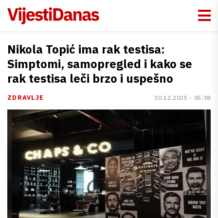
Nikola Topić ima rak testisa:
Simptomi, samopregled i kako se
rak testisa leči brzo i uspešno
ZDRAVLJE
20.12.2025 - 05:38