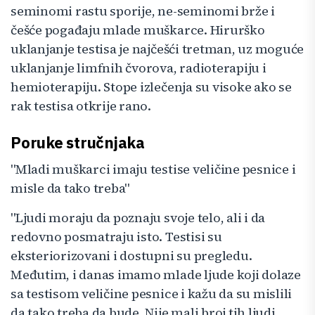
seminomi rastu sporije, ne-seminomi brže i
češće pogađaju mlade muškarce. Hirurško
uklanjanje testisa je najčešći tretman, uz moguće
uklanjanje limfnih čvorova, radioterapiju i
hemioterapiju. Stope izlečenja su visoke ako se
rak testisa otkrije rano.
Poruke stručnjaka
"Mladi muškarci imaju testise veličine pesnice i
misle da tako treba"
"Ljudi moraju da poznaju svoje telo, ali i da
redovno posmatraju isto. Testisi su
eksteriorizovani i dostupni su pregledu.
Međutim, i danas imamo mlade ljude koji dolaze
sa testisom veličine pesnice i kažu da su mislili
da tako treba da bude. Nije mali broj tih ljudi.