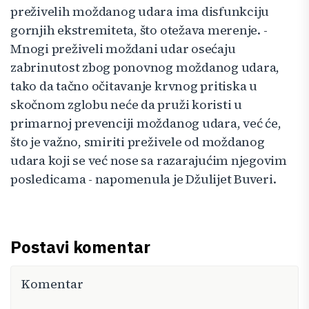
preživelih moždanog udara ima disfunkciju
gornjih ekstremiteta, što otežava merenje. -
Mnogi preživeli moždani udar osećaju
zabrinutost zbog ponovnog moždanog udara,
tako da tačno očitavanje krvnog pritiska u
skočnom zglobu neće da pruži koristi u
primarnoj prevenciji moždanog udara, već će,
što je važno, smiriti preživele od moždanog
udara koji se već nose sa razarajućim njegovim
posledicama - napomenula je Džulijet Buveri.
Postavi komentar