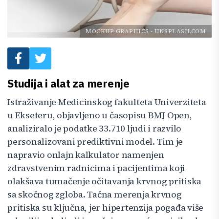
MOCKUP GRAPHICS
-
UNSPLASH.COM
Studija i alat za merenje
Istraživanje Medicinskog fakulteta Univerziteta
u Ekseteru, objavljeno u časopisu BMJ Open,
analiziralo je podatke 33.710 ljudi i razvilo
personalizovani prediktivni model. Tim je
napravio onlajn kalkulator namenjen
zdravstvenim radnicima i pacijentima koji
olakšava tumačenje očitavanja krvnog pritiska
sa skočnog zgloba. Tačna merenja krvnog
pritiska su ključna, jer hipertenzija pogađa više