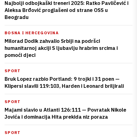
Najbolji odbojkaški treneri 2025: Ratko Pavličević i
Aleksa Brđović proglašeni od strane OSS u
Beogradu
BOSNA I HERCEGOVINA
Milorad Dodik zahvalio Srbiji na podršci
humanitarnoj akciji S ljubavlju hrabrim srcima i
pomoći djeci
SPORT
Bruk Lopez razbio Portland: 9 trojki i 31 poen —
Klipersi slavili 119:103, Harden i Leonard briljirali
SPORT
Majami slavio u Atlanti 126:111 — Povratak Nikole
Jovića i dominacija Hita prekida niz poraza
SPORT