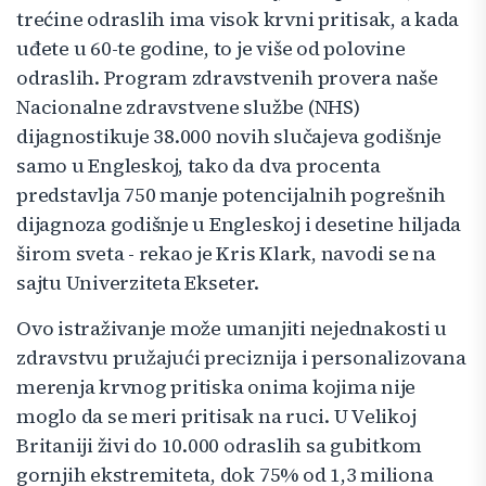
trećine odraslih ima visok krvni pritisak, a kada
uđete u 60-te godine, to je više od polovine
odraslih. Program zdravstvenih provera naše
Nacionalne zdravstvene službe (NHS)
dijagnostikuje 38.000 novih slučajeva godišnje
samo u Engleskoj, tako da dva procenta
predstavlja 750 manje potencijalnih pogrešnih
dijagnoza godišnje u Engleskoj i desetine hiljada
širom sveta - rekao je Kris Klark, navodi se na
sajtu Univerziteta Ekseter.
Ovo istraživanje može umanjiti nejednakosti u
zdravstvu pružajući preciznija i personalizovana
merenja krvnog pritiska onima kojima nije
moglo da se meri pritisak na ruci. U Velikoj
Britaniji živi do 10.000 odraslih sa gubitkom
gornjih ekstremiteta, dok 75% od 1,3 miliona