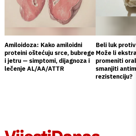
Amiloidoza: Kako amiloidni
Beli luk proti
proteini oštećuju srce, bubrege
Može li ekstr
i jetru — simptomi, dijagnoza i
promeniti oral
lečenje AL/AA/ATTR
smanjiti anti
rezistenciju?