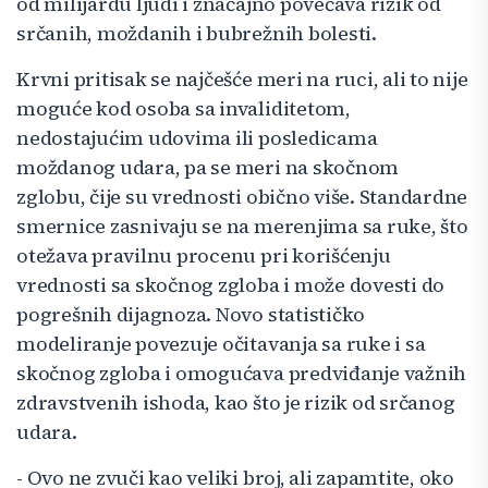
od milijardu ljudi i značajno povećava rizik od
srčanih, moždanih i bubrežnih bolesti.
Krvni pritisak se najčešće meri na ruci, ali to nije
moguće kod osoba sa invaliditetom,
nedostajućim udovima ili posledicama
moždanog udara, pa se meri na skočnom
zglobu, čije su vrednosti obično više. Standardne
smernice zasnivaju se na merenjima sa ruke, što
otežava pravilnu procenu pri korišćenju
vrednosti sa skočnog zgloba i može dovesti do
pogrešnih dijagnoza. Novo statističko
modeliranje povezuje očitavanja sa ruke i sa
skočnog zgloba i omogućava predviđanje važnih
zdravstvenih ishoda, kao što je rizik od srčanog
udara.
- Ovo ne zvuči kao veliki broj, ali zapamtite, oko