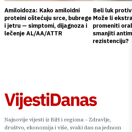
Amiloidoza: Kako amiloidni
Beli luk proti
proteini oštećuju srce, bubrege
Može li ekstr
i jetru — simptomi, dijagnoza i
promeniti oral
lečenje AL/AA/ATTR
smanjiti anti
rezistenciju?
Najnovije vijesti iz BiH i regiona – Zdravlje,
društvo, ekonomija i više, svaki dan na jednom