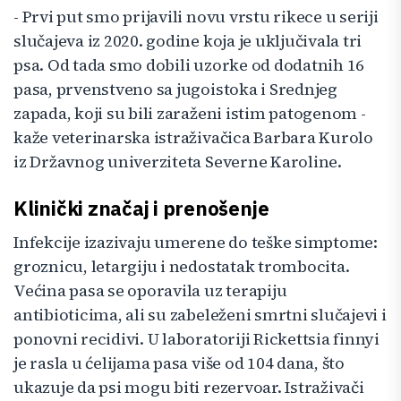
- Prvi put smo prijavili novu vrstu rikece u seriji
slučajeva iz 2020. godine koja je uključivala tri
psa. Od tada smo dobili uzorke od dodatnih 16
pasa, prvenstveno sa jugoistoka i Srednjeg
zapada, koji su bili zaraženi istim patogenom -
kaže veterinarska istraživačica Barbara Kurolo
iz Državnog univerziteta Severne Karoline.
Klinički značaj i prenošenje
Infekcije izazivaju umerene do teške simptome:
groznicu, letargiju i nedostatak trombocita.
Većina pasa se oporavila uz terapiju
antibioticima, ali su zabeleženi smrtni slučajevi i
ponovni recidivi. U laboratoriji Rickettsia finnyi
je rasla u ćelijama pasa više od 104 dana, što
ukazuje da psi mogu biti rezervoar. Istraživači