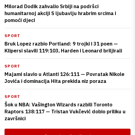
Milorad Dodik zahvalio Srbiji na podršci
humanitarnoj akciji S ljubavlju hrabrim srcima i
pomoći djeci
SPORT
Bruk Lopez razbio Portland: 9 trojki i 31 poen —
Klipersi slavili 119:103, Harden i Leonard briljirali
SPORT
Majami slavio u Atlanti 126:111 — Povratak Nikole
Jovića i dominacija Hita prekida niz poraza
SPORT
Šok u NBA: Vašington Wizards razbili Toronto
Raptors 138:117 — Tristan Vukčević dobio priliku u
završnici