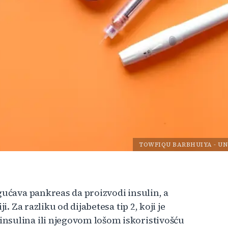
TOWFIQU BARBHUIYA
-
UN
gućava pankreas da proizvodi insulin, a
. Za razliku od dijabetesa tip 2, koji je
nsulina ili njegovom lošom iskoristivošću