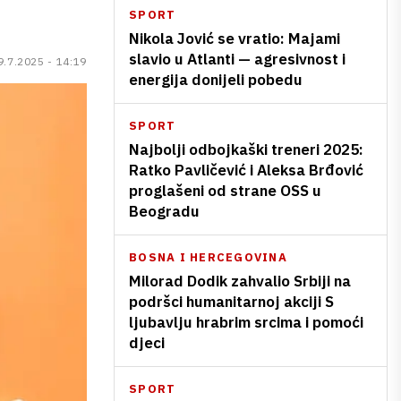
SPORT
Nikola Jović se vratio: Majami
slavio u Atlanti — agresivnost i
9.7.2025 - 14:19
energija donijeli pobedu
SPORT
Najbolji odbojkaški treneri 2025:
Ratko Pavličević i Aleksa Brđović
proglašeni od strane OSS u
Beogradu
BOSNA I HERCEGOVINA
Milorad Dodik zahvalio Srbiji na
podršci humanitarnoj akciji S
ljubavlju hrabrim srcima i pomoći
djeci
SPORT