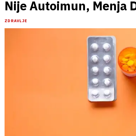
Nije Autoimun, Menja D
ZDRAVLJE