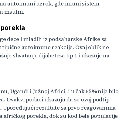
1 ima autoimuni uzrok, gde imuni sistem
u insulin.
 porekla
e dece i mladih iz podsaharske Afrike sa
z tipične autoimune reakcije. Ovaj oblik ne
šnje shvatanje dijabetesa tip 1 i ukazuje na
nu, Ugandi i Južnoj Africi, i u čak 65% nije bilo
a. Ovakvi podaci ukazuju da se ovaj podtip
a. Upoređujući rezultate sa prvo reagovanima
a afričkog porekla, dok su kod bele populacije