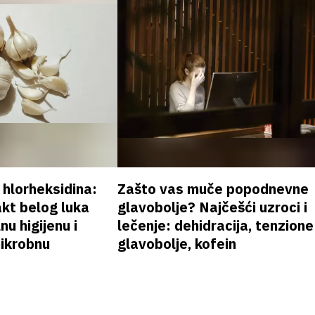
v hlorheksidina:
Zašto vas muče popodnevne
akt belog luka
glavobolje? Najčešći uzroci i
nu higijenu i
lečenje: dehidracija, tenzione
mikrobnu
glavobolje, kofein