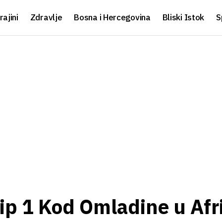
rajini
Zdravlje
Bosna i Hercegovina
Bliski Istok
S
ip 1 Kod Omladine u Afri