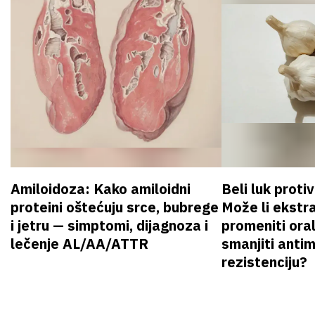
Amiloidoza: Kako amiloidni
Beli luk proti
proteini oštećuju srce, bubrege
Može li ekstr
i jetru — simptomi, dijagnoza i
promeniti oral
lečenje AL/AA/ATTR
smanjiti anti
rezistenciju?