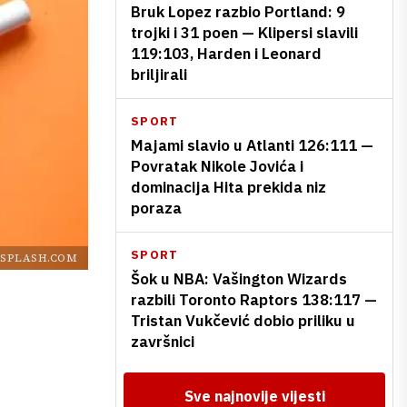
Bruk Lopez razbio Portland: 9
trojki i 31 poen — Klipersi slavili
119:103, Harden i Leonard
briljirali
SPORT
Majami slavio u Atlanti 126:111 —
Povratak Nikole Jovića i
dominacija Hita prekida niz
poraza
SPORT
SPLASH.COM
Šok u NBA: Vašington Wizards
razbili Toronto Raptors 138:117 —
Tristan Vukčević dobio priliku u
završnici
Sve najnovije vijesti