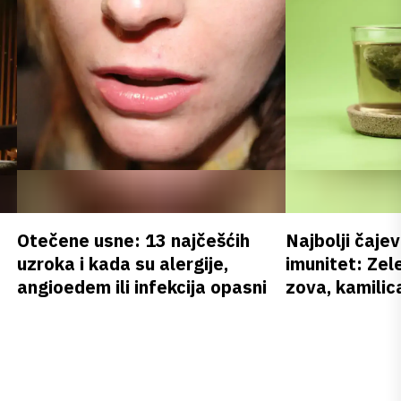
Otečene usne: 13 najčešćih
Najbolji čajev
uzroka i kada su alergije,
imunitet: Zele
angioedem ili infekcija opasni
zova, kamilica