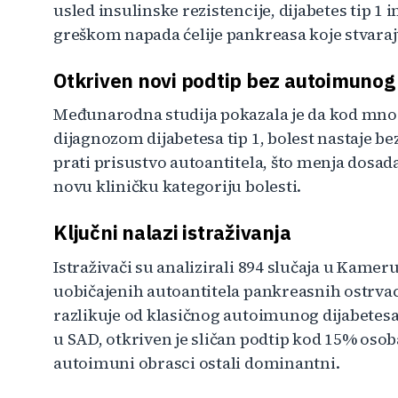
usled insulinske rezistencije, dijabetes tip 
greškom napada ćelije pankreasa koje stvaraj
Otkriven novi podtip bez autoimunog
Međunarodna studija pokazala je da kod mnog
dijagnozom dijabetesa tip 1, bolest nastaje be
prati prisustvo autoantitela, što menja dosada
novu kliničku kategoriju bolesti.
Ključni nalazi istraživanja
Istraživači su analizirali 894 slučaja u Kameru
uobičajenih autoantitela pankreasnih ostrvac
razlikuje od klasičnog autoimunog dijabetes
u SAD, otkriven je sličan podtip kod 15% osob
autoimuni obrasci ostali dominantni.