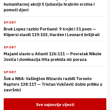
humanitarnoj akciji S ljubavlju hrabrim srcima i
pomoći djeci
SPORT
Bruk Lopez razbio Portland: 9 trojki i 31 poen —
Klipersi slavili 119:103, Harden i Leonard briljirali
SPORT
Majami slavio u Atlanti 126:111 — Povratak Nikole
Jovića i dominacija Hita prekida niz poraza
SPORT
Šok u NBA: Vašington Wizards razbili Toronto
Raptors 138:117 — Tristan Vukčević dobio priliku u
završnici
Sve najnovije vijesti