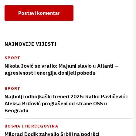
Postavi komentar
NAJNOVIJE VIJESTI
SPORT
Nikola Jović se vratio: Majami slavio u Atlanti —
agresivnost i energija donijeli pobedu
SPORT
Najbolji odbojkaški treneri 2025: Ratko Pavličević i
Aleksa Brđović proglašeni od strane OSS u
Beogradu
BOSNA I HERCEGOVINA
Milorad Dodik zahvalio Srbiji na podršci