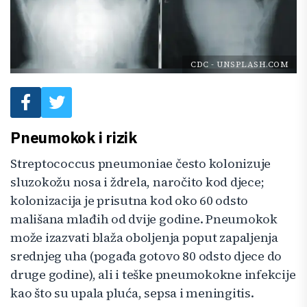
CDC
-
UNSPLASH.COM
Pneumokok i rizik
Streptococcus pneumoniae često kolonizuje
sluzokožu nosa i ždrela, naročito kod djece;
kolonizacija je prisutna kod oko 60 odsto
mališana mlađih od dvije godine. Pneumokok
može izazvati blaža oboljenja poput zapaljenja
srednjeg uha (pogađa gotovo 80 odsto djece do
druge godine), ali i teške pneumokokne infekcije
kao što su upala pluća, sepsa i meningitis.