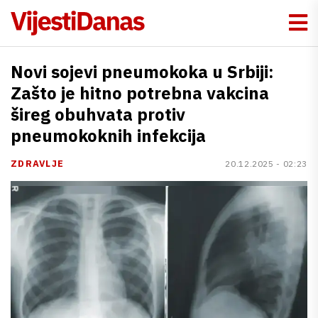
Novi sojevi pneumokoka u Srbiji:
Zašto je hitno potrebna vakcina
šireg obuhvata protiv
pneumokoknih infekcija
ZDRAVLJE
20.12.2025 - 02:23