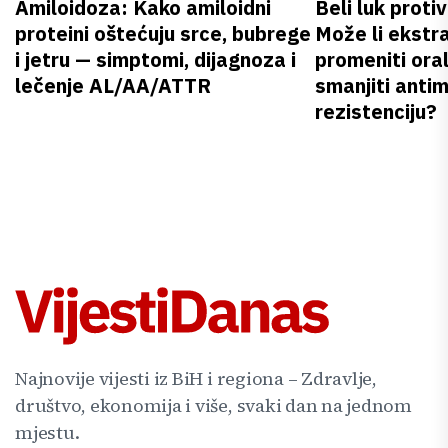
Amiloidoza: Kako amiloidni
Beli luk proti
proteini oštećuju srce, bubrege
Može li ekstr
i jetru — simptomi, dijagnoza i
promeniti oral
lečenje AL/AA/ATTR
smanjiti anti
rezistenciju?
Najnovije vijesti iz BiH i regiona – Zdravlje,
društvo, ekonomija i više, svaki dan na jednom
mjestu.