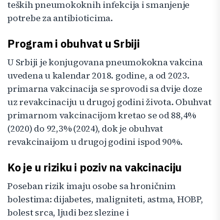
teških pneumokoknih infekcija i smanjenje
potrebe za antibioticima.
Program i obuhvat u Srbiji
U Srbiji je konjugovana pneumokokna vakcina
uvedena u kalendar 2018. godine, a od 2023.
primarna vakcinacija se sprovodi sa dvije doze
uz revakcinaciju u drugoj godini života. Obuhvat
primarnom vakcinacijom kretao se od 88,4%
(2020) do 92,3% (2024), dok je obuhvat
revakcinaijom u drugoj godini ispod 90%.
Ko je u riziku i poziv na vakcinaciju
Poseban rizik imaju osobe sa hroničnim
bolestima: dijabetes, maligniteti, astma, HOBP,
bolest srca, ljudi bez slezine i