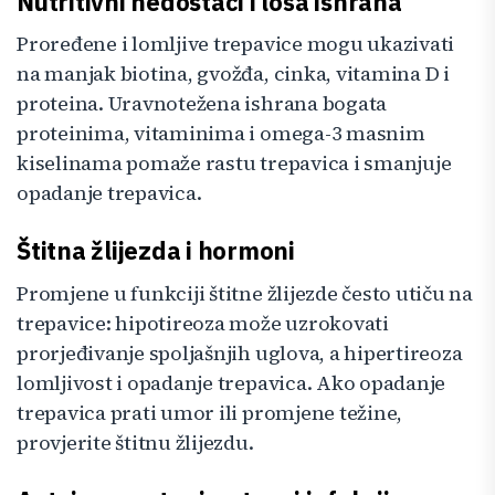
Nutritivni nedostaci i loša ishrana
Proređene i lomljive trepavice mogu ukazivati
na manjak biotina, gvožđa, cinka, vitamina D i
proteina. Uravnotežena ishrana bogata
proteinima, vitaminima i omega-3 masnim
kiselinama pomaže rastu trepavica i smanjuje
opadanje trepavica.
Štitna žlijezda i hormoni
Promjene u funkciji štitne žlijezde često utiču na
trepavice: hipotireoza može uzrokovati
prorjeđivanje spoljašnjih uglova, a hipertireoza
lomljivost i opadanje trepavica. Ako opadanje
trepavica prati umor ili promjene težine,
provjerite štitnu žlijezdu.