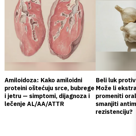
Amiloidoza: Kako amiloidni
Beli luk proti
proteini oštećuju srce, bubrege
Može li ekstr
i jetru — simptomi, dijagnoza i
promeniti oral
lečenje AL/AA/ATTR
smanjiti anti
rezistenciju?