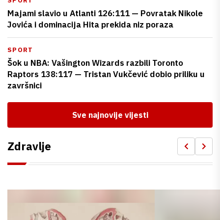
SPORT
Majami slavio u Atlanti 126:111 — Povratak Nikole
Jovića i dominacija Hita prekida niz poraza
SPORT
Šok u NBA: Vašington Wizards razbili Toronto
Raptors 138:117 — Tristan Vukčević dobio priliku u
završnici
Sve najnovije vijesti
Zdravlje