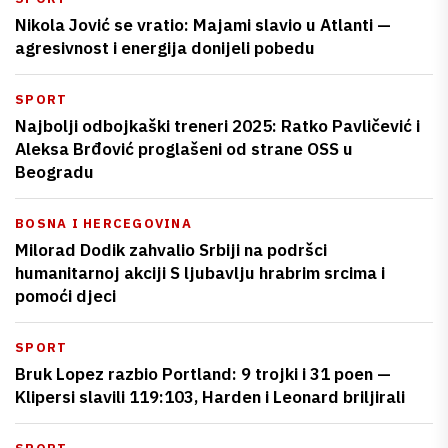
Nikola Jović se vratio: Majami slavio u Atlanti —
agresivnost i energija donijeli pobedu
SPORT
Najbolji odbojkaški treneri 2025: Ratko Pavličević i
Aleksa Brđović proglašeni od strane OSS u
Beogradu
BOSNA I HERCEGOVINA
Milorad Dodik zahvalio Srbiji na podršci
humanitarnoj akciji S ljubavlju hrabrim srcima i
pomoći djeci
SPORT
Bruk Lopez razbio Portland: 9 trojki i 31 poen —
Klipersi slavili 119:103, Harden i Leonard briljirali