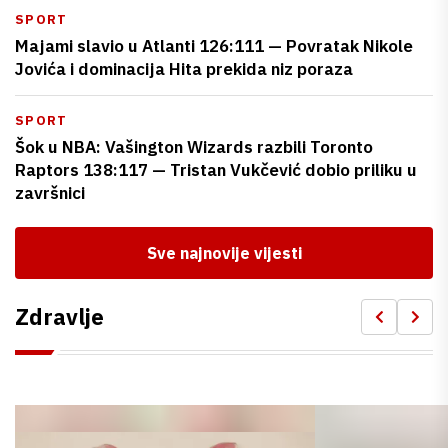
SPORT
Majami slavio u Atlanti 126:111 — Povratak Nikole
Jovića i dominacija Hita prekida niz poraza
SPORT
Šok u NBA: Vašington Wizards razbili Toronto
Raptors 138:117 — Tristan Vukčević dobio priliku u
završnici
Sve najnovije vijesti
Zdravlje