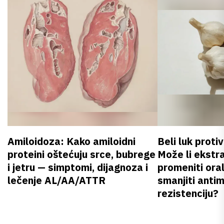
Amiloidoza: Kako amiloidni
Beli luk proti
proteini oštećuju srce, bubrege
Može li ekstr
i jetru — simptomi, dijagnoza i
promeniti oral
lečenje AL/AA/ATTR
smanjiti anti
rezistenciju?