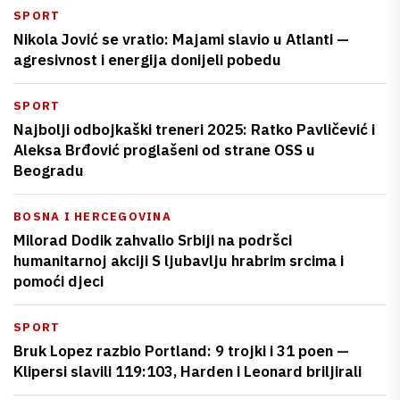
SPORT
Nikola Jović se vratio: Majami slavio u Atlanti —
agresivnost i energija donijeli pobedu
SPORT
Najbolji odbojkaški treneri 2025: Ratko Pavličević i
Aleksa Brđović proglašeni od strane OSS u
Beogradu
BOSNA I HERCEGOVINA
Milorad Dodik zahvalio Srbiji na podršci
humanitarnoj akciji S ljubavlju hrabrim srcima i
pomoći djeci
SPORT
Bruk Lopez razbio Portland: 9 trojki i 31 poen —
Klipersi slavili 119:103, Harden i Leonard briljirali