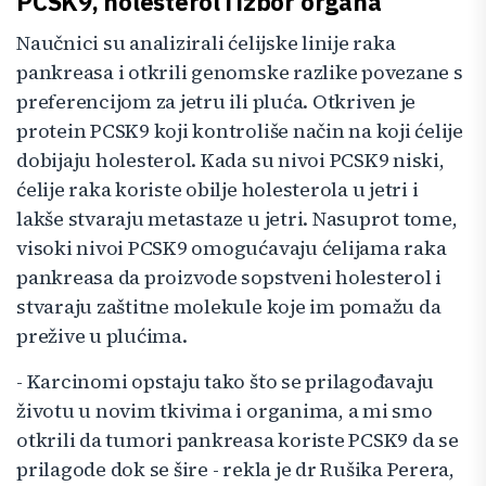
PCSK9, holesterol i izbor organa
Naučnici su analizirali ćelijske linije raka
pankreasa i otkrili genomske razlike povezane s
preferencijom za jetru ili pluća. Otkriven je
protein PCSK9 koji kontroliše način na koji ćelije
dobijaju holesterol. Kada su nivoi PCSK9 niski,
ćelije raka koriste obilje holesterola u jetri i
lakše stvaraju metastaze u jetri. Nasuprot tome,
visoki nivoi PCSK9 omogućavaju ćelijama raka
pankreasa da proizvode sopstveni holesterol i
stvaraju zaštitne molekule koje im pomažu da
prežive u plućima.
- Karcinomi opstaju tako što se prilagođavaju
životu u novim tkivima i organima, a mi smo
otkrili da tumori pankreasa koriste PCSK9 da se
prilagode dok se šire - rekla je dr Rušika Perera,