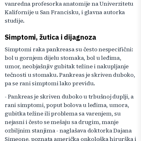
vanredna profesorka anatomije na Univerzitetu
Kalifornije u San Francisku, i glavna autorka
studije.
Simptomi, žutica i dijagnoza
Simptomi raka pankreasa su često nespecifični:
bol u gornjem dijelu stomaka, bol u leđima,
umor, neobjašnjiv gubitak težine i nakupljanje
tečnosti u stomaku. Pankreas je skriven duboko,
pa se rani simptomi lako previdu.
- Pankreas je skriven duboko u trbušnoj duplji, a
rani simptomi, poput bolova u leđima, umora,
gubitka težine ili problema sa varenjem, su
nejasni i često se mešaju sa drugim, manje
ozbiljnim stanjima - naglašava doktorka Dajana
Simeone, poznata američka onkološka hirurška i