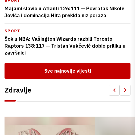
SPORT
Majami slavio u Atlanti 126:111 — Povratak Nikole
Jovića i dominacija Hita prekida niz poraza
SPORT
Šok u NBA: Vašington Wizards razbili Toronto
Raptors 138:117 — Tristan Vukčević dobio priliku u
završnici
Sve najnovije vijesti
Zdravlje