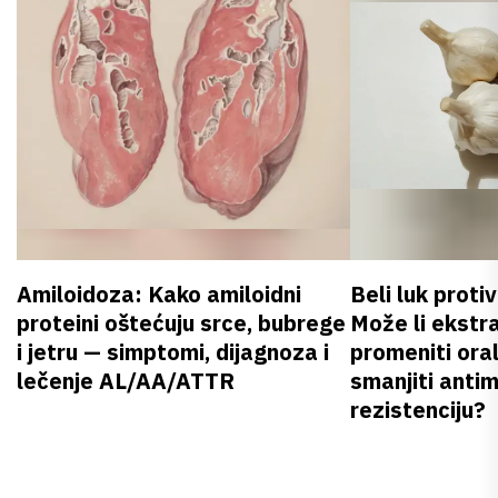
Amiloidoza: Kako amiloidni
Beli luk proti
proteini oštećuju srce, bubrege
Može li ekstr
i jetru — simptomi, dijagnoza i
promeniti oral
lečenje AL/AA/ATTR
smanjiti anti
rezistenciju?