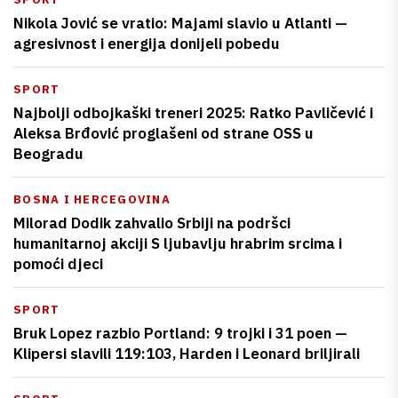
Nikola Jović se vratio: Majami slavio u Atlanti —
agresivnost i energija donijeli pobedu
SPORT
Najbolji odbojkaški treneri 2025: Ratko Pavličević i
Aleksa Brđović proglašeni od strane OSS u
Beogradu
BOSNA I HERCEGOVINA
Milorad Dodik zahvalio Srbiji na podršci
humanitarnoj akciji S ljubavlju hrabrim srcima i
pomoći djeci
SPORT
Bruk Lopez razbio Portland: 9 trojki i 31 poen —
Klipersi slavili 119:103, Harden i Leonard briljirali