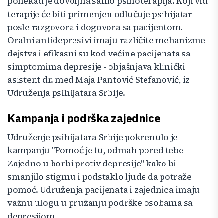
ponekad je dovoljna samo psihoterapija. Koji vid
terapije će biti primenjen odlučuje psihijatar
posle razgovora i dogovora sa pacijentom.
Oralni antidepresivi imaju različite mehanizme
dejstva i efikasni su kod većine pacijenata sa
simptomima depresije - objašnjava klinički
asistent dr. med Maja Pantović Stefanović, iz
Udruženja psihijatara Srbije.
Kampanja i podrška zajednice
Udruženje psihijatara Srbije pokrenulo je
kampanju "Pomoć je tu, odmah pored tebe –
Zajedno u borbi protiv depresije" kako bi
smanjilo stigmu i podstaklo ljude da potraže
pomoć. Udruženja pacijenata i zajednica imaju
važnu ulogu u pružanju podrške osobama sa
depresijom.