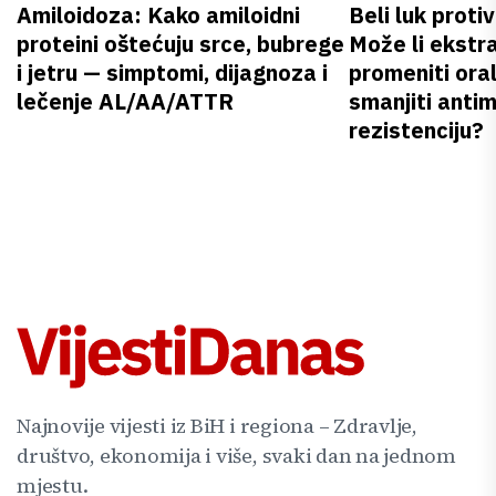
Amiloidoza: Kako amiloidni
Beli luk proti
proteini oštećuju srce, bubrege
Može li ekstr
i jetru — simptomi, dijagnoza i
promeniti oral
lečenje AL/AA/ATTR
smanjiti anti
rezistenciju?
Najnovije vijesti iz BiH i regiona – Zdravlje,
društvo, ekonomija i više, svaki dan na jednom
mjestu.