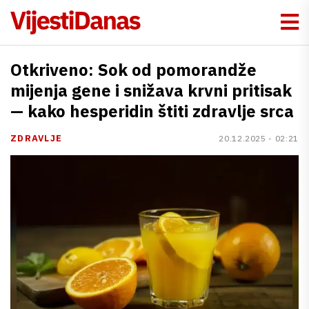
Otkriveno: Sok od pomorandže
mijenja gene i snižava krvni pritisak
— kako hesperidin štiti zdravlje srca
ZDRAVLJE
20.12.2025 - 02:21