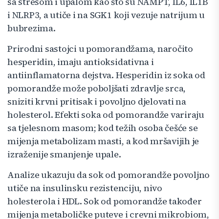
sa stresom i upalom kao što su NAMPT, IL6, IL1B
i NLRP3, a utiče i na SGK1 koji vezuje natrijum u
bubrezima.
Prirodni sastojci u pomorandžama, naročito
hesperidin, imaju antioksidativna i
antiinflamatorna dejstva. Hesperidin iz soka od
pomorandže može poboljšati zdravlje srca,
sniziti krvni pritisak i povoljno djelovati na
holesterol. Efekti soka od pomorandže variraju
sa tjelesnom masom; kod težih osoba češće se
mijenja metabolizam masti, a kod mršavijih je
izraženije smanjenje upale.
Analize ukazuju da sok od pomorandže povoljno
utiče na insulinsku rezistenciju, nivo
holesterola i HDL. Sok od pomorandže također
mijenja metaboličke puteve i crevni mikrobiom,