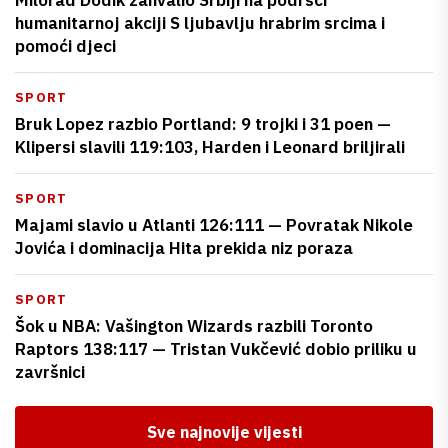
Milorad Dodik zahvalio Srbiji na podršci
humanitarnoj akciji S ljubavlju hrabrim srcima i
pomoći djeci
SPORT
Bruk Lopez razbio Portland: 9 trojki i 31 poen —
Klipersi slavili 119:103, Harden i Leonard briljirali
SPORT
Majami slavio u Atlanti 126:111 — Povratak Nikole
Jovića i dominacija Hita prekida niz poraza
SPORT
Šok u NBA: Vašington Wizards razbili Toronto
Raptors 138:117 — Tristan Vukčević dobio priliku u
završnici
Sve najnovije vijesti