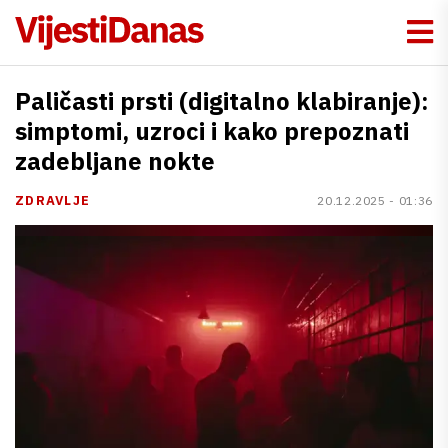
Paličasti prsti (digitalno klabiranje):
simptomi, uzroci i kako prepoznati
zadebljane nokte
ZDRAVLJE
20.12.2025 - 01:36