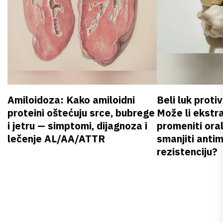
Amiloidoza: Kako amiloidni
Beli luk proti
proteini oštećuju srce, bubrege
Može li ekstr
i jetru — simptomi, dijagnoza i
promeniti oral
lečenje AL/AA/ATTR
smanjiti anti
rezistenciju?