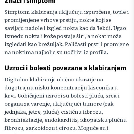
Znaci i simptomi
Simptomi klabiranja uključuju ispupčene, tople i
promijenjene vrhove prstiju, nokte koji se
savijaju nadole i izgled nokta kao da 'lebdi'. Ugao
između nokta i kože postaje širi, a nokat može
izgledati kao brežuljak. Paličasti prsti i promjene
na noktima najbolje su uočljivi iz profila.
Uzroci i bolesti povezane s klabiranjem
Digitalno klabiranje obično ukazuje na
dugotrajnu nisku koncentraciju kiseonika u
krvi. Uobičajeni uzroci su bolesti pluća, srca i
organa za varenje, uključujući tumore (rak
jednjaka, jetre, pluća), cističnu fibrozu,
bronhiektazije, endokarditis, idiopatsku plućnu
fibrozu, sarkoidozu i cirozu. Moguće su i