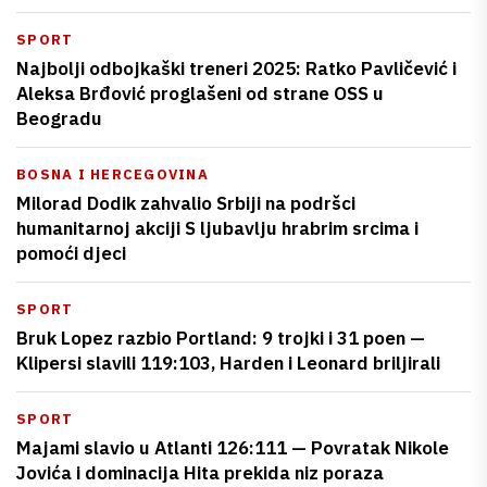
SPORT
Najbolji odbojkaški treneri 2025: Ratko Pavličević i
Aleksa Brđović proglašeni od strane OSS u
Beogradu
BOSNA I HERCEGOVINA
Milorad Dodik zahvalio Srbiji na podršci
humanitarnoj akciji S ljubavlju hrabrim srcima i
pomoći djeci
SPORT
Bruk Lopez razbio Portland: 9 trojki i 31 poen —
Klipersi slavili 119:103, Harden i Leonard briljirali
SPORT
Majami slavio u Atlanti 126:111 — Povratak Nikole
Jovića i dominacija Hita prekida niz poraza