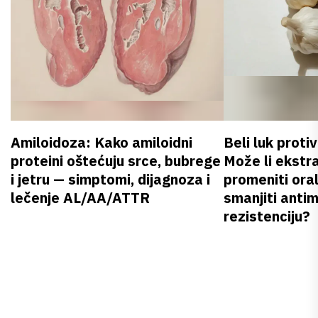
Amiloidoza: Kako amiloidni
Beli luk proti
proteini oštećuju srce, bubrege
Može li ekstr
i jetru — simptomi, dijagnoza i
promeniti oral
lečenje AL/AA/ATTR
smanjiti anti
rezistenciju?