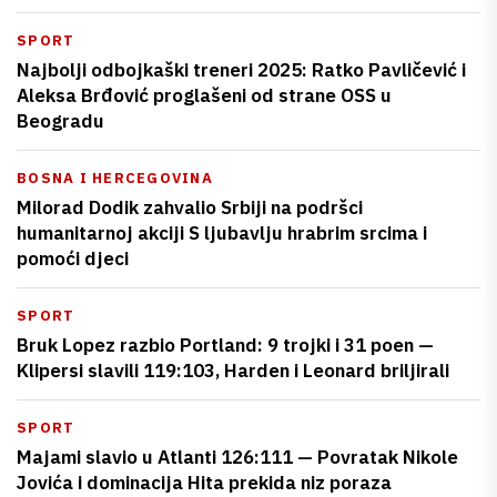
SPORT
Najbolji odbojkaški treneri 2025: Ratko Pavličević i
Aleksa Brđović proglašeni od strane OSS u
Beogradu
BOSNA I HERCEGOVINA
Milorad Dodik zahvalio Srbiji na podršci
humanitarnoj akciji S ljubavlju hrabrim srcima i
pomoći djeci
SPORT
Bruk Lopez razbio Portland: 9 trojki i 31 poen —
Klipersi slavili 119:103, Harden i Leonard briljirali
SPORT
Majami slavio u Atlanti 126:111 — Povratak Nikole
Jovića i dominacija Hita prekida niz poraza