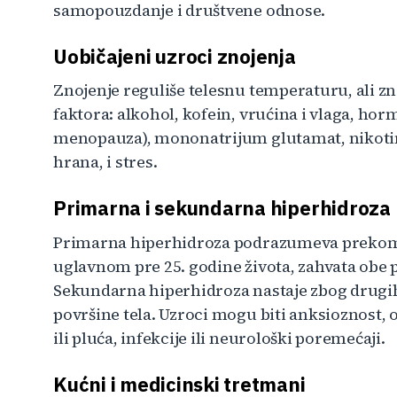
samopouzdanje i društvene odnose.
Uobičajeni uzroci znojenja
Znojenje reguliše telesnu temperaturu, ali zn
faktora: alkohol, kofein, vrućina i vlaga, h
menopauza), mononatrijum glutamat, nikotin, f
hrana, i stres.
Primarna i sekundarna hiperhidroza
Primarna hiperhidroza podrazumeva prekomer
uglavnom pre 25. godine života, zahvata obe p
Sekundarna hiperhidroza nastaje zbog drugih b
površine tela. Uzroci mogu biti anksioznost, o
ili pluća, infekcije ili neurološki poremećaji.
Kućni i medicinski tretmani