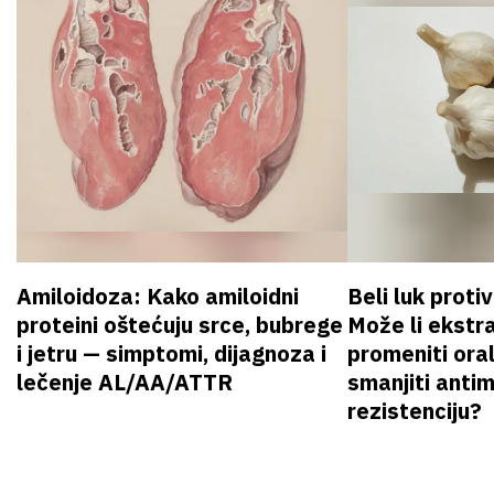
Amiloidoza: Kako amiloidni
Beli luk proti
proteini oštećuju srce, bubrege
Može li ekstr
i jetru — simptomi, dijagnoza i
promeniti oral
lečenje AL/AA/ATTR
smanjiti anti
rezistenciju?