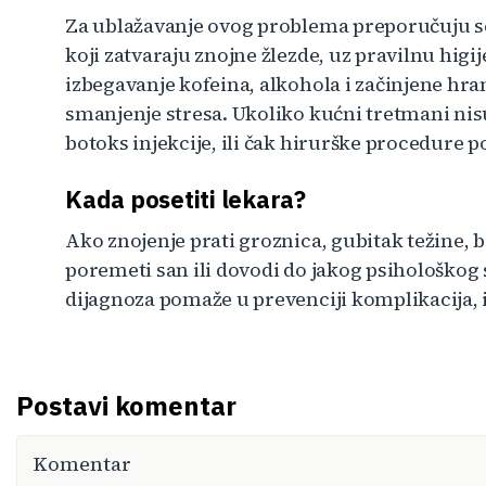
Za ublažavanje ovog problema preporučuju se
koji zatvaraju znojne žlezde, uz pravilnu higi
izbegavanje kofeina, alkohola i začinjene hra
smanjenje stresa. Ukoliko kućni tretmani nisu
botoks injekcije, ili čak hirurške procedure p
Kada posetiti lekara?
Ako znojenje prati groznica, gubitak težine, bo
poremeti san ili dovodi do jakog psihološkog s
dijagnoza pomaže u prevenciji komplikacija, inf
Postavi komentar