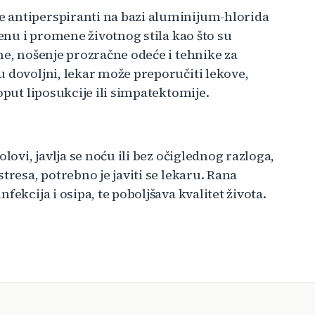
 antiperspiranti na bazi aluminijum-hlorida
jenu i promene životnog stila kao što su
ne, nošenje prozračne odeće i tehnike za
 dovoljni, lekar može preporučiti lekove,
oput liposukcije ili simpatektomije.
lovi, javlja se noću ili bez očiglednog razloga,
tresa, potrebno je javiti se lekaru. Rana
ekcija i osipa, te poboljšava kvalitet života.