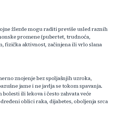
ojne žlezde mogu raditi previše usled raznih
ormonske promene (pubertet, trudnoća,
izička aktivnost, začinjena ili vrlo slana
no znojenje bez spoljašnjih uzroka,
azušne jame i ne javlja se tokom spavanja.
olesti ili lekova i često zahvata veće
dređeni oblici raka, dijabetes, oboljenja srca