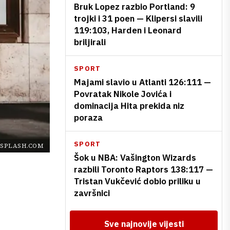
Bruk Lopez razbio Portland: 9
trojki i 31 poen — Klipersi slavili
119:103, Harden i Leonard
briljirali
SPORT
Majami slavio u Atlanti 126:111 —
Povratak Nikole Jovića i
dominacija Hita prekida niz
poraza
SPORT
SPLASH.COM
Šok u NBA: Vašington Wizards
razbili Toronto Raptors 138:117 —
Tristan Vukčević dobio priliku u
završnici
Sve najnovije vijesti