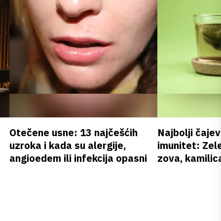
Otečene usne: 13 najčešćih
Najbolji čajev
uzroka i kada su alergije,
imunitet: Zele
angioedem ili infekcija opasni
zova, kamilica