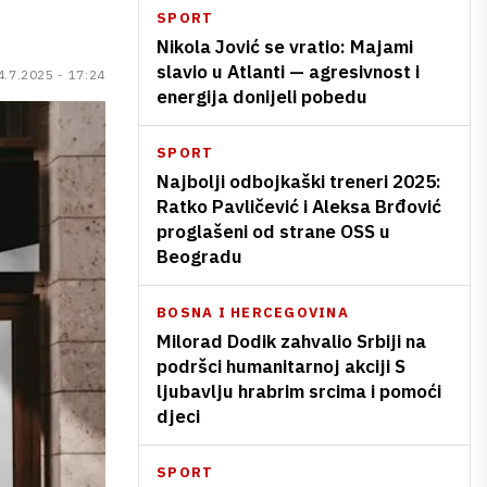
SPORT
Nikola Jović se vratio: Majami
slavio u Atlanti — agresivnost i
4.7.2025 - 17:24
energija donijeli pobedu
SPORT
Najbolji odbojkaški treneri 2025:
Ratko Pavličević i Aleksa Brđović
proglašeni od strane OSS u
Beogradu
BOSNA I HERCEGOVINA
Milorad Dodik zahvalio Srbiji na
podršci humanitarnoj akciji S
ljubavlju hrabrim srcima i pomoći
djeci
SPORT