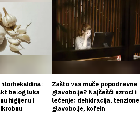
v hlorheksidina:
Zašto vas muče popodnevne
akt belog luka
glavobolje? Najčešći uzroci i
nu higijenu i
lečenje: dehidracija, tenzione
mikrobnu
glavobolje, kofein