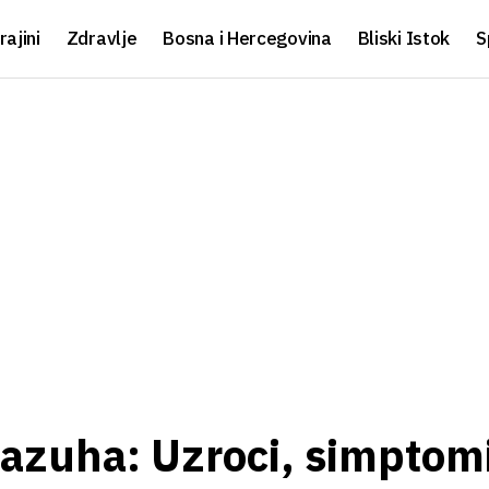
rajini
Zdravlje
Bosna i Hercegovina
Bliski Istok
S
azuha: Uzroci, simptomi