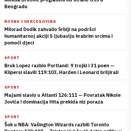
Beogradu
BOSNA I HERCEGOVINA
Milorad Dodik zahvalio Srbiji na podršci
humanitarnoj akciji S ljubavlju hrabrim srcima i
pomoći djeci
SPORT
Bruk Lopez razbio Portland: 9 trojki i 31 poen —
Klipersi slavili 119:103, Harden i Leonard briljirali
SPORT
Majami slavio u Atlanti 126:111 — Povratak Nikole
Jovića i dominacija Hita prekida niz poraza
SPORT
Šok u NBA: Vašington Wizards razbili Toronto