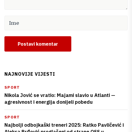
Postavi komentar
NAJNOVIJE VIJESTI
SPORT
Nikola Jović se vratio: Majami slavio u Atlanti —
agresivnost i energija donijeli pobedu
SPORT
Najbolji odbojkaški treneri 2025: Ratko Pavličević i
Aleksa Brđović proglašeni od strane OSS u