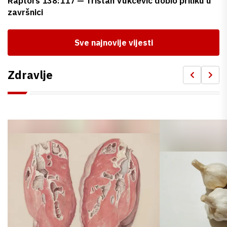
Raptors 138:117 — Tristan Vukčević dobio priliku u
završnici
Sve najnovije vijesti
Zdravlje