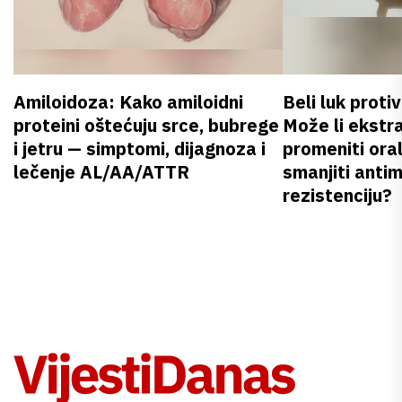
Amiloidoza: Kako amiloidni
Beli luk proti
proteini oštećuju srce, bubrege
Može li ekstr
i jetru — simptomi, dijagnoza i
promeniti oral
lečenje AL/AA/ATTR
smanjiti anti
rezistenciju?