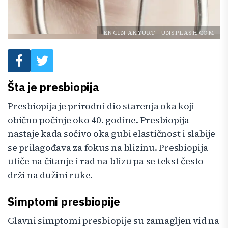
ENGIN AKYURT
-
UNSPLASH.COM
Šta je presbiopija
Presbiopija je prirodni dio starenja oka koji
obično počinje oko 40. godine. Presbiopija
nastaje kada sočivo oka gubi elastičnost i slabije
se prilagođava za fokus na blizinu. Presbiopija
utiče na čitanje i rad na blizu pa se tekst često
drži na dužini ruke.
Simptomi presbiopije
Glavni simptomi presbiopije su zamagljen vid na