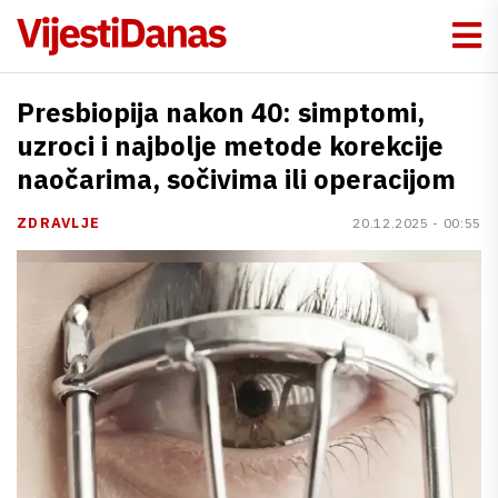
Presbiopija nakon 40: simptomi,
uzroci i najbolje metode korekcije
naočarima, sočivima ili operacijom
ZDRAVLJE
20.12.2025 - 00:55