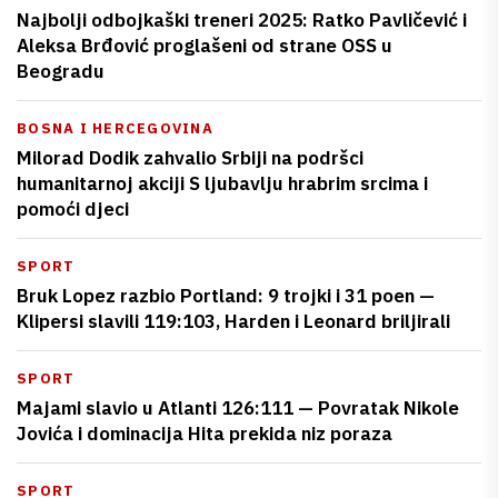
Najbolji odbojkaški treneri 2025: Ratko Pavličević i
Aleksa Brđović proglašeni od strane OSS u
Beogradu
BOSNA I HERCEGOVINA
Milorad Dodik zahvalio Srbiji na podršci
humanitarnoj akciji S ljubavlju hrabrim srcima i
pomoći djeci
SPORT
Bruk Lopez razbio Portland: 9 trojki i 31 poen —
Klipersi slavili 119:103, Harden i Leonard briljirali
SPORT
Majami slavio u Atlanti 126:111 — Povratak Nikole
Jovića i dominacija Hita prekida niz poraza
SPORT