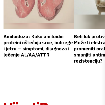
Amiloidoza: Kako amiloidni
Beli luk proti
proteini oštećuju srce, bubrege
Može li ekstr
i jetru — simptomi, dijagnoza i
promeniti oral
lečenje AL/AA/ATTR
smanjiti anti
rezistenciju?