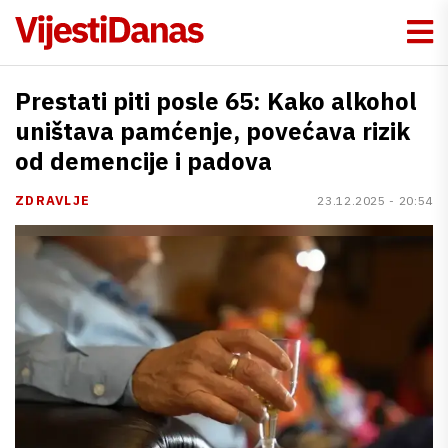
Prestati piti posle 65: Kako alkohol
uništava pamćenje, povećava rizik
od demencije i padova
ZDRAVLJE
23.12.2025 - 20:54