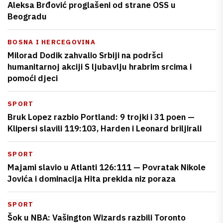
Aleksa Brđović proglašeni od strane OSS u
Beogradu
BOSNA I HERCEGOVINA
Milorad Dodik zahvalio Srbiji na podršci
humanitarnoj akciji S ljubavlju hrabrim srcima i
pomoći djeci
SPORT
Bruk Lopez razbio Portland: 9 trojki i 31 poen —
Klipersi slavili 119:103, Harden i Leonard briljirali
SPORT
Majami slavio u Atlanti 126:111 — Povratak Nikole
Jovića i dominacija Hita prekida niz poraza
SPORT
Šok u NBA: Vašington Wizards razbili Toronto