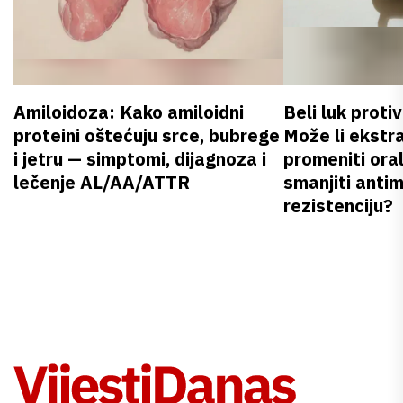
Amiloidoza: Kako amiloidni
Beli luk proti
proteini oštećuju srce, bubrege
Može li ekstr
i jetru — simptomi, dijagnoza i
promeniti oral
lečenje AL/AA/ATTR
smanjiti anti
rezistenciju?