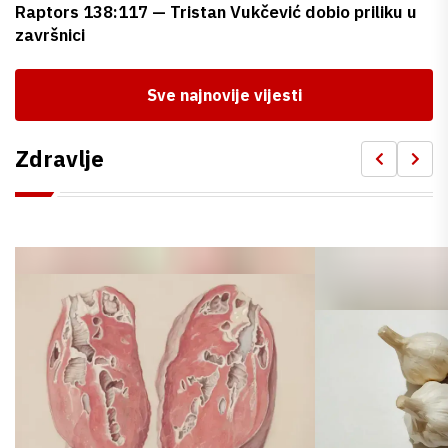
Raptors 138:117 — Tristan Vukčević dobio priliku u
završnici
Sve najnovije vijesti
Zdravlje