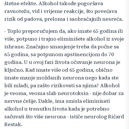
štetne efekte. Alkohol takođe pogoršava
ravnotežu, vid i vrijeme reakcije, što povećava
rizik od padova, preloma i saobraćajnih nesreća.
- Toplo preporučujem da, ako imate 65 godina ili
više, potpuno i trajno eliminišete alkohol iz svoje
ishrane. Značajno smanjenje treba da počne sa
65 godina, sa potpunom apstinencijom do 70
godina. U u ovoj fazi života očuvanje neurona je
ključno. Kad imate više od 65 godina, obično
imate manje moždanih neurona nego kada ste
bili mlađi, pa zašto rizikovati sa njima? Alkohol
je veoma, veoma slab neurotoksin - nije dobar za
nervne ćelije. Dakle, ima smisla eliminisati
alkohol u trenutku života kada je potrebno
sačuvati što više neurona - ističe neurolog Ričard
Restak.