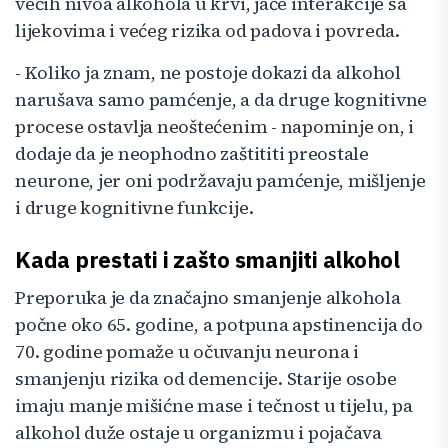
većih nivoa alkohola u krvi, jače interakcije sa
lijekovima i većeg rizika od padova i povreda.
- Koliko ja znam, ne postoje dokazi da alkohol
narušava samo pamćenje, a da druge kognitivne
procese ostavlja neoštećenim - napominje on, i
dodaje da je neophodno zaštititi preostale
neurone, jer oni podržavaju pamćenje, mišljenje
i druge kognitivne funkcije.
Kada prestati i zašto smanjiti alkohol
Preporuka je da značajno smanjenje alkohola
počne oko 65. godine, a potpuna apstinencija do
70. godine pomaže u očuvanju neurona i
smanjenju rizika od demencije. Starije osobe
imaju manje mišićne mase i tečnost u tijelu, pa
alkohol duže ostaje u organizmu i pojačava