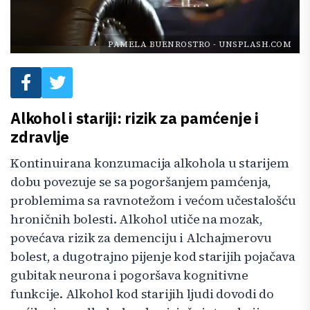
PAMELA BUENROSTRO
-
UNSPLASH.COM
Alkohol i stariji: rizik za pamćenje i
zdravlje
Kontinuirana konzumacija alkohola u starijem
dobu povezuje se sa pogoršanjem pamćenja,
problemima sa ravnotežom i većom učestalošću
hroničnih bolesti. Alkohol utiče na mozak,
povećava rizik za demenciju i Alchajmerovu
bolest, a dugotrajno pijenje kod starijih pojačava
gubitak neurona i pogoršava kognitivne
funkcije. Alkohol kod starijih ljudi dovodi do