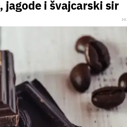
 jagode i švajcarski sir
20