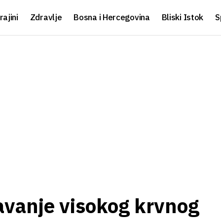
rajini
Zdravlje
Bosna i Hercegovina
Bliski Istok
S
žavanje visokog krvnog