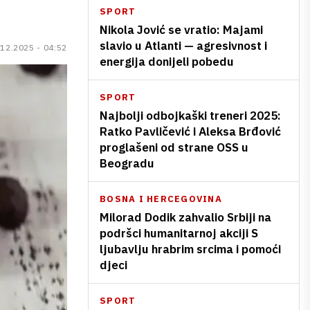
SPORT
Nikola Jović se vratio: Majami
slavio u Atlanti — agresivnost i
.12.2025 - 04:52
energija donijeli pobedu
SPORT
Najbolji odbojkaški treneri 2025:
Ratko Pavličević i Aleksa Brđović
proglašeni od strane OSS u
Beogradu
BOSNA I HERCEGOVINA
Milorad Dodik zahvalio Srbiji na
podršci humanitarnoj akciji S
ljubavlju hrabrim srcima i pomoći
djeci
SPORT