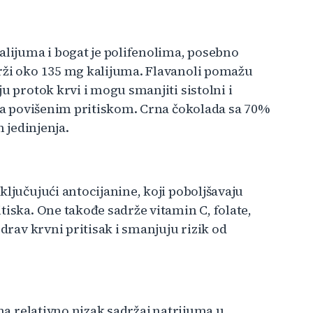
alijuma i bogat je polifenolima, posebno
drži oko 135 mg kalijuma. Flavanoli pomažu
u protok krvi i mogu smanjiti sistolni i
 sa povišenim pritiskom. Crna čokolada sa 70%
h jedinjenja.
ključujući antocijanine, koji poboljšavaju
tiska. One takođe sadrže vitamin C, folate,
zdrav krvni pritisak i smanjuju rizik od
ima relativno nizak sadržaj natrijuma u