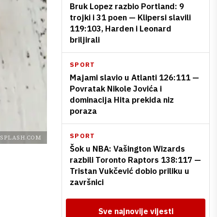
Bruk Lopez razbio Portland: 9
trojki i 31 poen — Klipersi slavili
119:103, Harden i Leonard
briljirali
SPORT
Majami slavio u Atlanti 126:111 —
Povratak Nikole Jovića i
dominacija Hita prekida niz
poraza
SPORT
SPLASH.COM
Šok u NBA: Vašington Wizards
razbili Toronto Raptors 138:117 —
Tristan Vukčević dobio priliku u
završnici
Sve najnovije vijesti