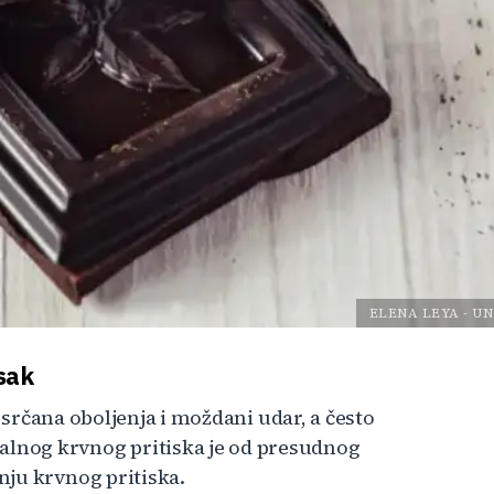
ELENA LEYA
-
UN
isak
a srčana oboljenja i moždani udar, a često
lnog krvnog pritiska je od presudnog
nju krvnog pritiska.