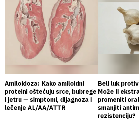
Amiloidoza: Kako amiloidni
Beli luk proti
proteini oštećuju srce, bubrege
Može li ekstr
i jetru — simptomi, dijagnoza i
promeniti oral
lečenje AL/AA/ATTR
smanjiti anti
rezistenciju?