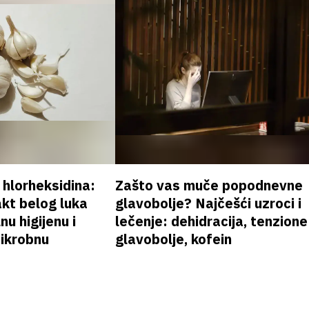
v hlorheksidina:
Zašto vas muče popodnevne
akt belog luka
glavobolje? Najčešći uzroci i
nu higijenu i
lečenje: dehidracija, tenzione
mikrobnu
glavobolje, kofein