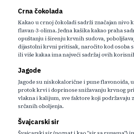
Crna čokolada
Kakao u crnoj čokoladi sadrži značajan nivo k
flavan-3-olima. Jedna kašika kakao praha sa
opuštanju i širenju krvnih sudova, poboljšavaj
dijastolni krvni pritisak, naročito kod osoba
ili više kakaa ima najveći sadržaj ovih korisni
Jagode
Jagode su niskokalorične i pune flavonoida, u
protok krvi i doprinose snižavanju krvnog pri
vlakna i kalijum, sve faktore koji podržavaju 
srčanih oboljenja.
Švajcarski sir
Švajcarski sir (poznat i kao "sir sa rupama") 