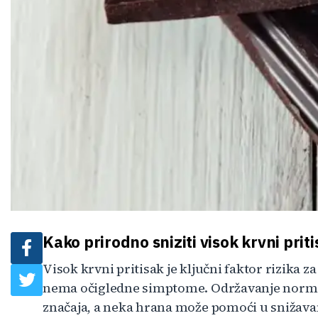
Kako prirodno sniziti visok krvni prit
Visok krvni pritisak je ključni faktor rizika z
nema očigledne simptome. Održavanje norma
značaja, a neka hrana može pomoći u snižava