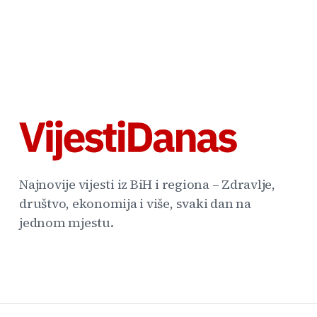
Najnovije vijesti iz BiH i regiona – Zdravlje,
društvo, ekonomija i više, svaki dan na
jednom mjestu.