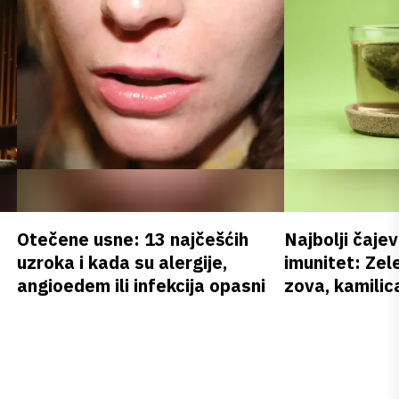
Otečene usne: 13 najčešćih
Najbolji čajev
uzroka i kada su alergije,
imunitet: Zele
angioedem ili infekcija opasni
zova, kamilica