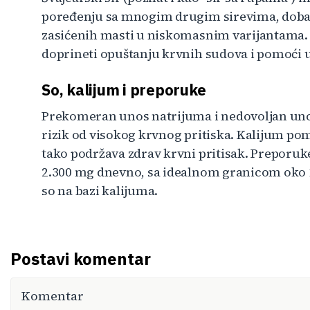
poređenju sa mnogim drugim sirevima, dobar 
zasićenih masti u niskomasnim varijantama. 
doprineti opuštanju krvnih sudova i pomoći u
So, kalijum i preporuke
Prekomeran unos natrijuma i nedovoljan unos
rizik od visokog krvnog pritiska. Kalijum po
tako podržava zdrav krvni pritisak. Preporuk
2.300 mg dnevno, sa idealnom granicom oko 1
so na bazi kalijuma.
Postavi komentar