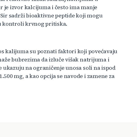
je izvor kalcijuma i često ima manje
Sir sadrži bioaktivne peptide koji mogu
 kontroli krvnog pritiska.
 kalijuma su poznati faktori koji povećavaju
maže bubrezima da izluče višak natrijuma i
e ukazuju na ograničenje unosa soli na ispod
.500 mg, a kao opcija se navode i zamene za