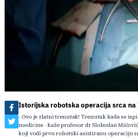
Istorijska robotska operacija srca na
- Ovo je zlatni trenutak! Trenutak kada se ispi
medicine - kaže profesor dr Slobodan Mićović,
koji vodi prvu robotski asistiranu operaciju sr