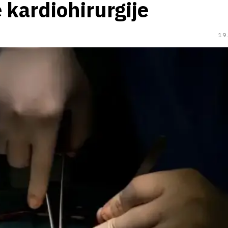
 kardiohirurgije
19