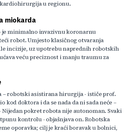
 kardiohirurgija u regionu.
ja miokarda
eo je minimalno invazivnu koronarnu
teći robot. Umjesto klasičnog otvaranja
ale incizije, uz upotrebu naprednih robotskih
ućava veću preciznost i manju traumu za
e
 robotski asistirana hirurgija - ističe prof.
bio kod doktora i da se nada da ni sada neće –
. - Nijedan pokret robota nije autonoman. Svaki
otpunu kontrolu - objašnjava on. Robotska
eme oporavka; cilj je kraći boravak u bolnici,