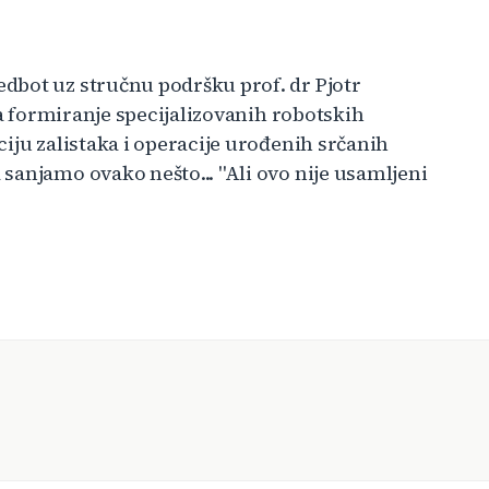
dbot uz stručnu podršku prof. dr Pjotr
ra formiranje specijalizovanih robotskih
iju zalistaka i operacije urođenih srčanih
sanjamo ovako nešto... "Ali ovo nije usamljeni