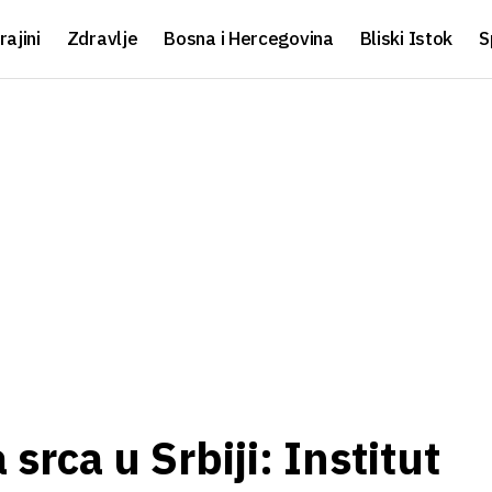
rajini
Zdravlje
Bosna i Hercegovina
Bliski Istok
S
srca u Srbiji: Institut