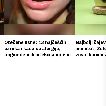
Otečene usne: 13 najčešćih
Najbolji čajev
uzroka i kada su alergije,
imunitet: Zele
angioedem ili infekcija opasni
zova, kamilica