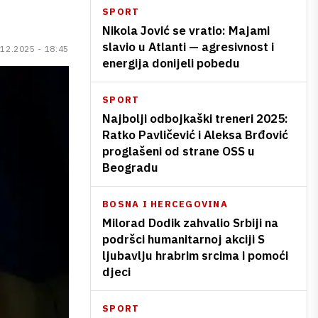
SPORT
Nikola Jović se vratio: Majami
slavio u Atlanti — agresivnost i
.12.2025 - 18:45
energija donijeli pobedu
SPORT
Najbolji odbojkaški treneri 2025:
Ratko Pavličević i Aleksa Brđović
proglašeni od strane OSS u
Beogradu
BOSNA I HERCEGOVINA
Milorad Dodik zahvalio Srbiji na
podršci humanitarnoj akciji S
ljubavlju hrabrim srcima i pomoći
djeci
SPORT