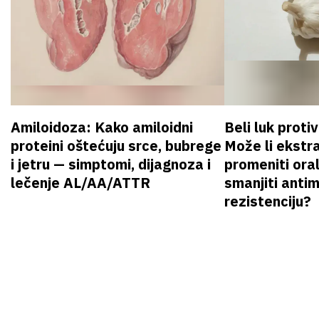
Amiloidoza: Kako amiloidni
Beli luk proti
proteini oštećuju srce, bubrege
Može li ekstr
i jetru — simptomi, dijagnoza i
promeniti oral
lečenje AL/AA/ATTR
smanjiti anti
rezistenciju?