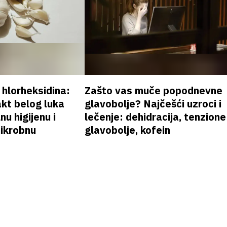
v hlorheksidina:
Zašto vas muče popodnevne
akt belog luka
glavobolje? Najčešći uzroci i
nu higijenu i
lečenje: dehidracija, tenzione
mikrobnu
glavobolje, kofein