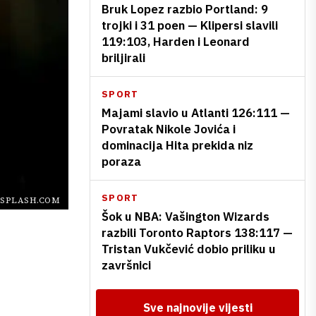
Bruk Lopez razbio Portland: 9
trojki i 31 poen — Klipersi slavili
119:103, Harden i Leonard
briljirali
SPORT
Majami slavio u Atlanti 126:111 —
Povratak Nikole Jovića i
dominacija Hita prekida niz
poraza
SPORT
SPLASH.COM
Šok u NBA: Vašington Wizards
razbili Toronto Raptors 138:117 —
Tristan Vukčević dobio priliku u
završnici
Sve najnovije vijesti