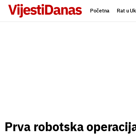
Početna
Rat u Uk
Prva robotska operacija 