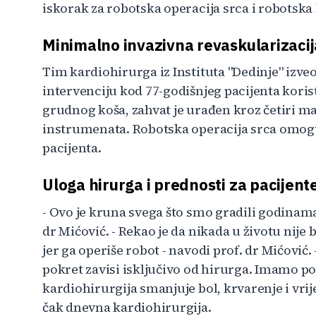
iskorak za robotska operacija srca i robotska
Minimalno invazivna revaskularizaci
Tim kardiohirurga iz Instituta "Dedinje" izv
intervenciju kod 77-godišnjeg pacijenta koris
grudnog koša, zahvat je urađen kroz četiri m
instrumenata. Robotska operacija srca omog
pacijenta.
Uloga hirurga i prednosti za pacijent
- Ovo je kruna svega što smo gradili godinama –
dr Mićović. - Rekao je da nikada u životu nije 
jer ga operiše robot - navodi prof. dr Mićović
pokret zavisi isključivo od hirurga. Imamo p
kardiohirurgija smanjuje bol, krvarenje i vrij
čak dnevna kardiohirurgija.