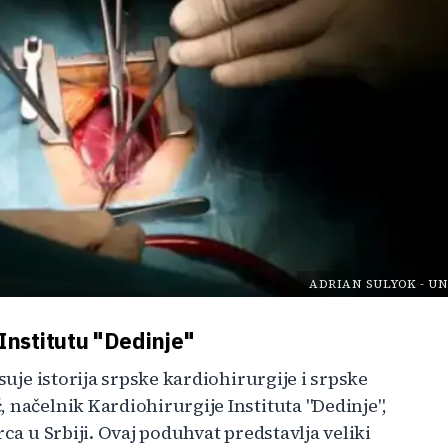
ADRIAN SULYOK
-
UN
 Institutu "Dedinje"
suje istorija srpske kardiohirurgije i srpske
 načelnik Kardiohirurgije Instituta "Dedinje",
ca u Srbiji. Ovaj poduhvat predstavlja veliki