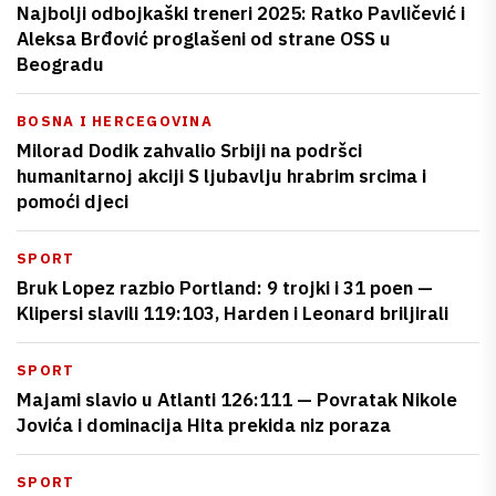
Najbolji odbojkaški treneri 2025: Ratko Pavličević i
Aleksa Brđović proglašeni od strane OSS u
Beogradu
BOSNA I HERCEGOVINA
Milorad Dodik zahvalio Srbiji na podršci
humanitarnoj akciji S ljubavlju hrabrim srcima i
pomoći djeci
SPORT
Bruk Lopez razbio Portland: 9 trojki i 31 poen —
Klipersi slavili 119:103, Harden i Leonard briljirali
SPORT
Majami slavio u Atlanti 126:111 — Povratak Nikole
Jovića i dominacija Hita prekida niz poraza
SPORT