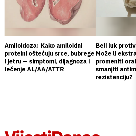
Amiloidoza: Kako amiloidni
Beli luk proti
proteini oštećuju srce, bubrege
Može li ekstr
i jetru — simptomi, dijagnoza i
promeniti oral
lečenje AL/AA/ATTR
smanjiti anti
rezistenciju?