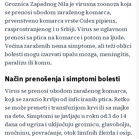
Groznica Zapadnog Nila je virusna zoonoza koja
se prenosi ubodom zaraženog komarca,
prvenstveno komarca vrste Culex pipiens,
rasprostranjenog i u Srbiji. Virus se uglavnom
prenosi sa ptica na komarce i potom na ljude.
Većina zaraženih nema simptome, ali teži oblici
bolesti mogu izazvati upalu mozga, meningitis,
paralizu ili komu.
Način prenošenja i simptomi bolesti
Virus se prenosi ubodom zaraženog komarca,
koji se zarazio krvlju od inficiranih ptica. Retko
se može preneti i transfuzijom krvi ili sa majke
na dete. Simptomi se javljaju u roku od 3 do 14
dana od ugriza i uključuju groznicu, glavobolju,
mučninu, povraćanje, otok limfnih žlezda i osip.