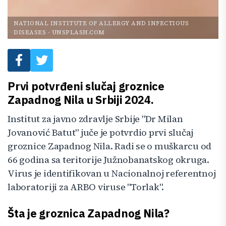
NATIONAL INSTITUTE OF ALLERGY AND INFECTIOUS
DISEASES
-
UNSPLASH.COM
Prvi potvrđeni slučaj groznice
Zapadnog Nila u Srbiji 2024.
Institut za javno zdravlje Srbije "Dr Milan
Jovanović Batut" juče je potvrdio prvi slučaj
groznice Zapadnog Nila. Radi se o muškarcu od
66 godina sa teritorije Južnobanatskog okruga.
Virus je identifikovan u Nacionalnoj referentnoj
laboratoriji za ARBO viruse "Torlak".
Šta je groznica Zapadnog Nila?