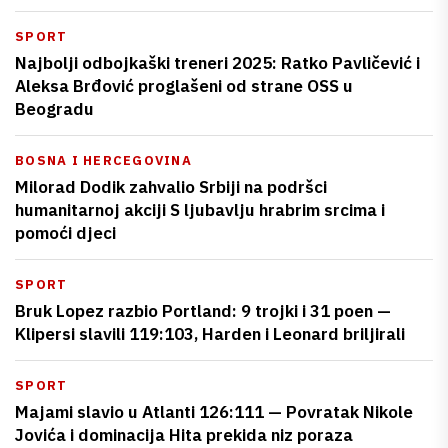
SPORT
Najbolji odbojkaški treneri 2025: Ratko Pavličević i
Aleksa Brđović proglašeni od strane OSS u
Beogradu
BOSNA I HERCEGOVINA
Milorad Dodik zahvalio Srbiji na podršci
humanitarnoj akciji S ljubavlju hrabrim srcima i
pomoći djeci
SPORT
Bruk Lopez razbio Portland: 9 trojki i 31 poen —
Klipersi slavili 119:103, Harden i Leonard briljirali
SPORT
Majami slavio u Atlanti 126:111 — Povratak Nikole
Jovića i dominacija Hita prekida niz poraza