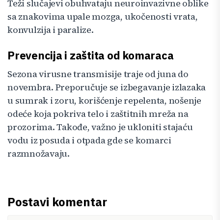
Teži slučajevi obuhvataju neuroinvazivne oblike
sa znakovima upale mozga, ukočenosti vrata,
konvulzija i paralize.
Prevencija i zaštita od komaraca
Sezona virusne transmisije traje od juna do
novembra. Preporučuje se izbegavanje izlazaka
u sumrak i zoru, korišćenje repelenta, nošenje
odeće koja pokriva telo i zaštitnih mreža na
prozorima. Takođe, važno je ukloniti stajaću
vodu iz posuda i otpada gde se komarci
razmnožavaju.
Postavi komentar