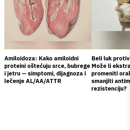
Amiloidoza: Kako amiloidni
Beli luk proti
proteini oštećuju srce, bubrege
Može li ekstr
i jetru — simptomi, dijagnoza i
promeniti oral
lečenje AL/AA/ATTR
smanjiti anti
rezistenciju?