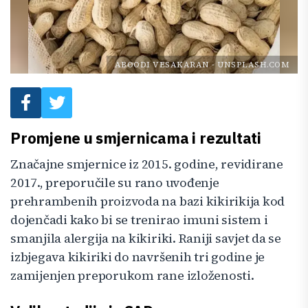
ABOODI VESAKARAN
-
UNSPLASH.COM
Promjene u smjernicama i rezultati
Značajne smjernice iz 2015. godine, revidirane
2017., preporučile su rano uvođenje
prehrambenih proizvoda na bazi kikirikija kod
dojenčadi kako bi se trenirao imuni sistem i
smanjila alergija na kikiriki. Raniji savjet da se
izbjegava kikiriki do navršenih tri godine je
zamijenjen preporukom rane izloženosti.