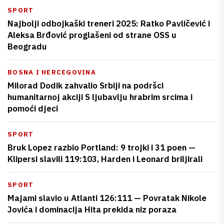
SPORT
Najbolji odbojkaški treneri 2025: Ratko Pavličević i
Aleksa Brđović proglašeni od strane OSS u
Beogradu
BOSNA I HERCEGOVINA
Milorad Dodik zahvalio Srbiji na podršci
humanitarnoj akciji S ljubavlju hrabrim srcima i
pomoći djeci
SPORT
Bruk Lopez razbio Portland: 9 trojki i 31 poen —
Klipersi slavili 119:103, Harden i Leonard briljirali
SPORT
Majami slavio u Atlanti 126:111 — Povratak Nikole
Jovića i dominacija Hita prekida niz poraza