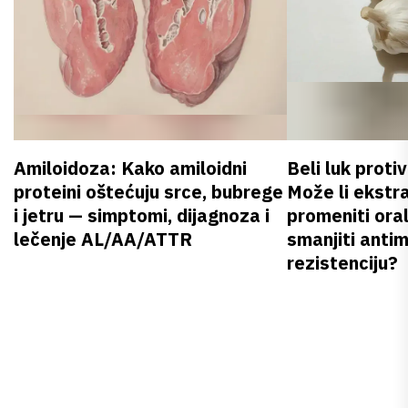
Amiloidoza: Kako amiloidni
Beli luk proti
proteini oštećuju srce, bubrege
Može li ekstr
i jetru — simptomi, dijagnoza i
promeniti oral
lečenje AL/AA/ATTR
smanjiti anti
rezistenciju?