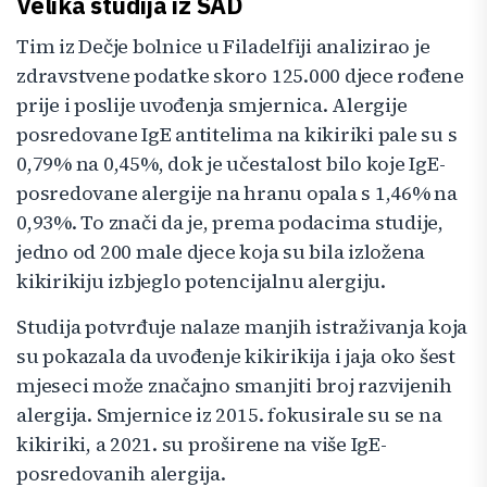
Velika studija iz SAD
Tim iz Dečje bolnice u Filadelfiji analizirao je
zdravstvene podatke skoro 125.000 djece rođene
prije i poslije uvođenja smjernica. Alergije
posredovane IgE antitelima na kikiriki pale su s
0,79% na 0,45%, dok je učestalost bilo koje IgE-
posredovane alergije na hranu opala s 1,46% na
0,93%. To znači da je, prema podacima studije,
jedno od 200 male djece koja su bila izložena
kikirikiju izbjeglo potencijalnu alergiju.
Studija potvrđuje nalaze manjih istraživanja koja
su pokazala da uvođenje kikirikija i jaja oko šest
mjeseci može značajno smanjiti broj razvijenih
alergija. Smjernice iz 2015. fokusirale su se na
kikiriki, a 2021. su proširene na više IgE-
posredovanih alergija.