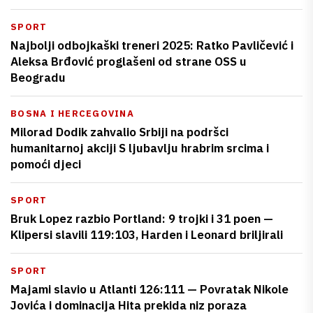
SPORT
Najbolji odbojkaški treneri 2025: Ratko Pavličević i
Aleksa Brđović proglašeni od strane OSS u
Beogradu
BOSNA I HERCEGOVINA
Milorad Dodik zahvalio Srbiji na podršci
humanitarnoj akciji S ljubavlju hrabrim srcima i
pomoći djeci
SPORT
Bruk Lopez razbio Portland: 9 trojki i 31 poen —
Klipersi slavili 119:103, Harden i Leonard briljirali
SPORT
Majami slavio u Atlanti 126:111 — Povratak Nikole
Jovića i dominacija Hita prekida niz poraza