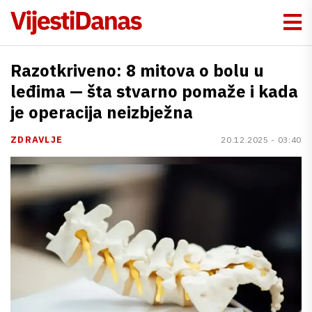
Razotkriveno: 8 mitova o bolu u
leđima — šta stvarno pomaže i kada
je operacija neizbježna
ZDRAVLJE
20.12.2025 - 03:40