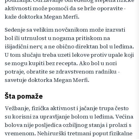
aktivnosti može pomoći da se brže oporavite -
kaže doktorka Megan Merfi.
Sedenje sa velikim novčanikom može izazvati
bol ili utrnulost u nogama pritiskom na
išijadični nerv, a ne obično direktan bol u leđima.
U tom slučaju treba uzeti lekove protiv upale koji
se mogu kupiti bez recepta. Ako bol u nozi
potraje, obratite se zdravstvenom radniku -
savetuje doktorka Megan Merfi.
Šta pomaže
Vežbanje, fizička aktivnost i jačanje trupa često
su korisni za upravljanje bolom u leđima. Većina
bolova nije posljedica ozbiljnog stanja i prolazi s
vremenom. Nehirurški tretmani poput fizikalne