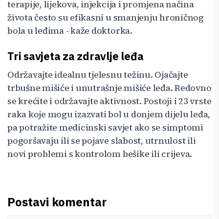
terapije, lijekova, injekcija i promjena načina
života često su efikasni u smanjenju hroničnog
bola u leđima - kaže doktorka.
Tri savjeta za zdravlje leđa
Održavajte idealnu tjelesnu težinu. Ojačajte
trbušne mišiće i unutrašnje mišiće leđa. Redovno
se krećite i održavajte aktivnost. Postoji i 23 vrste
raka koje mogu izazvati bol u donjem dijelu leđa,
pa potražite medicinski savjet ako se simptomi
pogoršavaju ili se pojave slabost, utrnulost ili
novi problemi s kontrolom bešike ili crijeva.
Postavi komentar