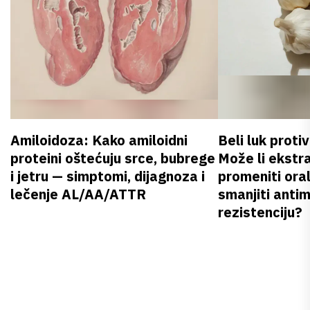
Amiloidoza: Kako amiloidni
Beli luk proti
proteini oštećuju srce, bubrege
Može li ekstr
i jetru — simptomi, dijagnoza i
promeniti oral
lečenje AL/AA/ATTR
smanjiti anti
rezistenciju?