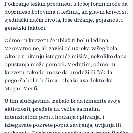
Podizanje teških predmeta u lošoj formi može da
doprinese bolovima u leđima, ali glavni krivci su
sjedilački način života, loše držanje, gojaznost i
genetski faktori.
Odmor u krevetu će ublažiti bol u leđima -
Verovatno ne, ali zavisi od uzroka vašeg bola.
Ako je u pitanju istegnuće mišića, nekoliko dana
opuštanja može pomoći. Međutim, odmor u
krevetu, takođe, može da produži ili čak da
pogorša bol u leđima - objašnjava doktorka
Megan Merfi.
U tim slučajevima trebalo bi da izmenite svoje
aktivnosti, pređete na vežbe sa malim
intenzitetom poput hodanja i plivanja, i
izbegavate pokrete poput savijanja, uvijanja ili
podizanja. Održavanje određenog stepena fizičke