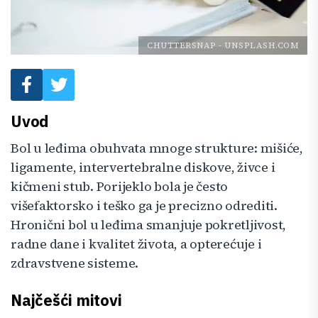
CHUTTERSNAP
-
UNSPLASH.COM
Uvod
Bol u leđima obuhvata mnoge strukture: mišiće,
ligamente, intervertebralne diskove, živce i
kičmeni stub. Porijeklo bola je često
višefaktorsko i teško ga je precizno odrediti.
Hronični bol u leđima smanjuje pokretljivost,
radne dane i kvalitet života, a opterećuje i
zdravstvene sisteme.
Najčešći mitovi