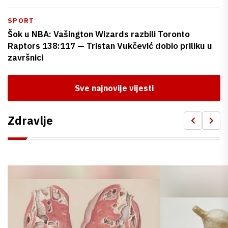
SPORT
Šok u NBA: Vašington Wizards razbili Toronto
Raptors 138:117 — Tristan Vukčević dobio priliku u
završnici
Sve najnovije vijesti
Zdravlje