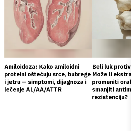
Amiloidoza: Kako amiloidni
Beli luk proti
proteini oštećuju srce, bubrege
Može li ekstr
i jetru — simptomi, dijagnoza i
promeniti oral
lečenje AL/AA/ATTR
smanjiti anti
rezistenciju?