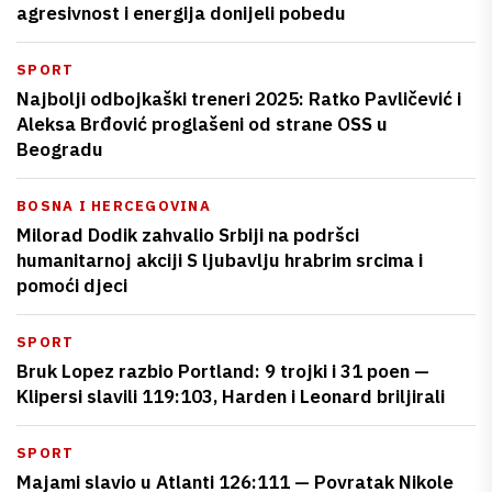
agresivnost i energija donijeli pobedu
SPORT
Najbolji odbojkaški treneri 2025: Ratko Pavličević i
Aleksa Brđović proglašeni od strane OSS u
Beogradu
BOSNA I HERCEGOVINA
Milorad Dodik zahvalio Srbiji na podršci
humanitarnoj akciji S ljubavlju hrabrim srcima i
pomoći djeci
SPORT
Bruk Lopez razbio Portland: 9 trojki i 31 poen —
Klipersi slavili 119:103, Harden i Leonard briljirali
SPORT
Majami slavio u Atlanti 126:111 — Povratak Nikole