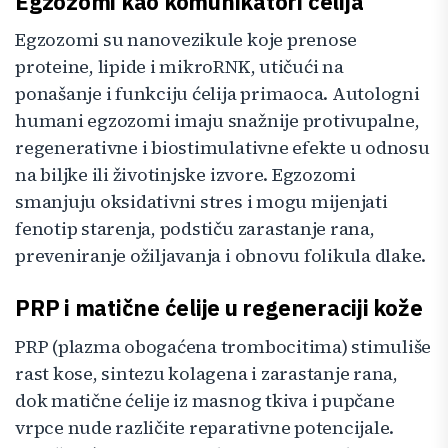
Egzozomi kao komunikatori ćelija
Egzozomi su nanovezikule koje prenose
proteine, lipide i mikroRNK, utičući na
ponašanje i funkciju ćelija primaoca. Autologni
humani egzozomi imaju snažnije protivupalne,
regenerativne i biostimulativne efekte u odnosu
na biljke ili životinjske izvore. Egzozomi
smanjuju oksidativni stres i mogu mijenjati
fenotip starenja, podstiču zarastanje rana,
preveniranje ožiljavanja i obnovu folikula dlake.
PRP i matične ćelije u regeneraciji kože
PRP (plazma obogaćena trombocitima) stimuliše
rast kose, sintezu kolagena i zarastanje rana,
dok matične ćelije iz masnog tkiva i pupčane
vrpce nude različite reparativne potencijale.