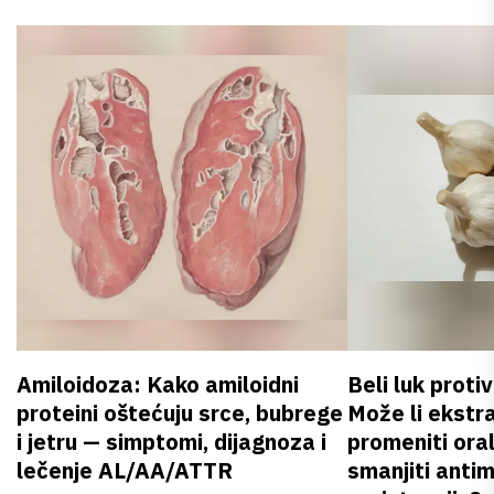
Amiloidoza: Kako amiloidni
Beli luk proti
proteini oštećuju srce, bubrege
Može li ekstr
i jetru — simptomi, dijagnoza i
promeniti oral
lečenje AL/AA/ATTR
smanjiti anti