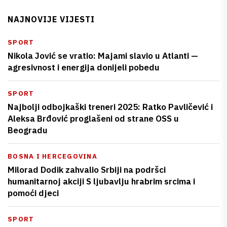
NAJNOVIJE VIJESTI
SPORT
Nikola Jović se vratio: Majami slavio u Atlanti —
agresivnost i energija donijeli pobedu
SPORT
Najbolji odbojkaški treneri 2025: Ratko Pavličević i
Aleksa Brđović proglašeni od strane OSS u
Beogradu
BOSNA I HERCEGOVINA
Milorad Dodik zahvalio Srbiji na podršci
humanitarnoj akciji S ljubavlju hrabrim srcima i
pomoći djeci
SPORT