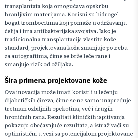
transplantata koja omogućava opskrbu
hranljivim materijama. Korisni su hidrogel
bogat trombocitima koji pomaže u održavanju
ćelija i ima antibakterijska svojstva. Iako je
tradicionalna transplantacija vlastite kože
standard, projektovana koža smanjuje potrebu
za autograftima, čime se brže leče rane i
smanjuje rizik od ožiljaka.
Šira primena projektovane kože
Ova inovacija može imati koristi i u lečenju
dijabetičkih čireva, čime se ne samo unapređuje
tretman ozbiljnih opekotina, već i drugih
hroničnih rana. Rezultati kliničkih ispitivanja
pokazuju obećavajuće rezultate, a istraživači su
optimistični u vezi sa potencijalom projektovane