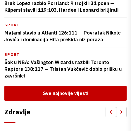
Bruk Lopez razbio Portland: 9 trojki i 31 poen —
Klipersi slavili 119:103, Harden i Leonard briljirali
SPORT
Majami slavio u Atlanti 126:111 — Povratak Nikole
Jovića i dominacija Hita prekida niz poraza
SPORT
Šok u NBA: Vašington Wizards razbili Toronto
Raptors 138:117 — Tristan Vukčević dobio priliku u
završnici
Sve najnovije vijesti
Zdravlje