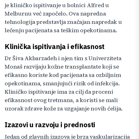
je kliničko ispitivanje u bolnici Alfred u
Melburnu već započelo. Ova napredna
tehnologija predstavlja značajan napredak u
lečenju pacijenata sa teškim opekotinama.
Klinička ispitivanja i efikasnost
Dr Šiva Akbarzadeh i njen tim s Univerziteta
Monaš razvijaju kožne transplantate koji se
efikasno koriste kod pacijenata sa ozbiljnim
opekotinama, smanjujući rizik od infekcija.
Kliničko ispitivanje ima za cilj da proceni
efikasnost ovog tretmana, a koristi se mali
uzorak zdrave kože za uzgajanje novih ćelija.
Izazovi u razvoju i prednosti
Jedan od glavnih izazova je brza vaskularizacija