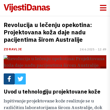
Revolucija u lečenju opekotina:
Projektovana koža daje nadu
pacijentima širom Australije
ZDRAVLJE
24.6.2025 - 12:49
Uvod u tehnologiju projektovane kože
Ispitivanje projektovane kože realizuje se u
različitim laboratorijama širom Australije, dok