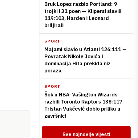
Bruk Lopez razbio Portland: 9
trojki i 31 poen — Klipersi slavili
119:103, Harden i Leonard
briljirali
SPORT
Majami slavio u Atlanti 126:111 —
Povratak Nikole Jovića i
dominacija Hita prekida niz
poraza
SPORT
Šok u NBA: Vašington Wizards
razbili Toronto Raptors 138:117 —
Tristan Vukčević dobio priliku u
završnici
Sve najnovije vijesti