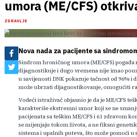
umora (ME/CFS) otkriva
ZDRAVLJE
Nova nada za pacijente sa sindromo
Sindrom hroničnog umora (ME/CFS) pogađa mi
dijagnostikuje i dugo vremena nije imao pouzd
u savijenosti DNK pokazuje tačnost od 96% i d
može ubrzati dijagnostikovanje, omogućiti ran
Vodeći istraživač objasnio je da je ME/CFS teš
karakteriše ekstremni umor koji se ne smanj
pacijenata sa teškim ME/CFS i 61 zdravom ko
se mijenjaju tokom života, a ne fiksni genetsk
sistema i upalnih puteva, što može pomoći u r