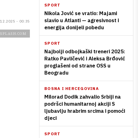
SPORT
Nikola Jović se vratio: Majami
slavio u Atlanti — agresivnost i
.12.2025 - 00:35
energija donijeli pobedu
SPLASH.COM
SPORT
Najbolji odbojkaški treneri 2025:
Ratko Pavličević i Aleksa Brđović
proglašeni od strane OSS u
Beogradu
BOSNA I HERCEGOVINA
Milorad Dodik zahvalio Srbiji na
podršci humanitarnoj akciji S
ljubavlju hrabrim srcima i pomoći
djeci
SPORT