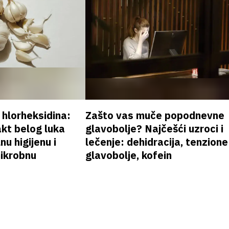
v hlorheksidina:
Zašto vas muče popodnevne
akt belog luka
glavobolje? Najčešći uzroci i
nu higijenu i
lečenje: dehidracija, tenzione
mikrobnu
glavobolje, kofein