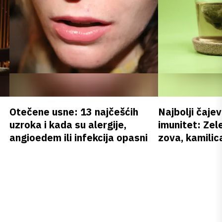
Otečene usne: 13 najčešćih
Najbolji čajev
uzroka i kada su alergije,
imunitet: Zele
angioedem ili infekcija opasni
zova, kamilica