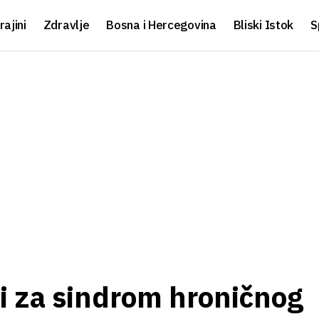
rajini
Zdravlje
Bosna i Hercegovina
Bliski Istok
S
vi za sindrom hroničnog