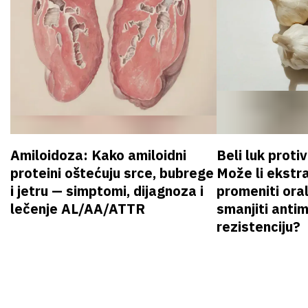
Amiloidoza: Kako amiloidni
Beli luk proti
proteini oštećuju srce, bubrege
Može li ekstr
i jetru — simptomi, dijagnoza i
promeniti oral
lečenje AL/AA/ATTR
smanjiti anti
rezistenciju?