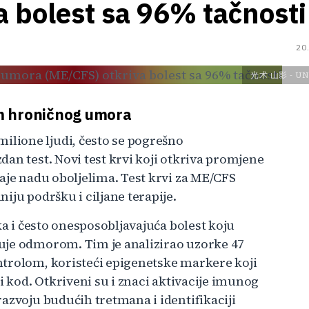
 bolest sa 96% tačnosti
20
光术 山影
-
UN
m hroničnog umora
lione ljudi, često se pogrešno
an test. Novi test krvi koji otkriva promjene
aje nadu oboljelima. Test krvi za ME/CFS
iju podršku i ciljane terapije.
ka i često onesposobljavajuća bolest koju
uje odmorom. Tim je analizirao uzorke 47
ntrolom, koristeći epigenetske markere koji
i kod. Otkriveni su i znaci aktivacije imunog
azvoju budućih tretmana i identifikaciji