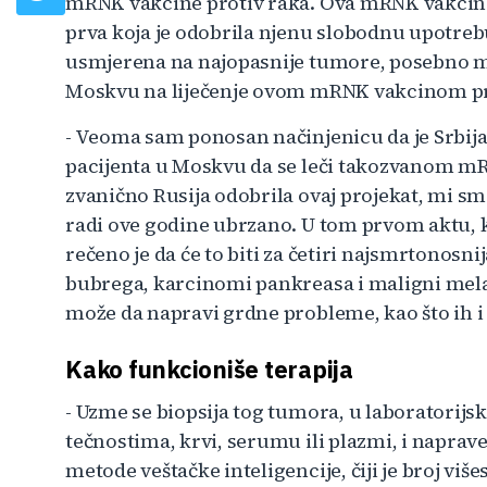
mRNK vakcine protiv raka. Ova mRNK vakcina p
prva koja je odobrila njenu slobodnu upotrebu.
usmjerena na najopasnije tumore, posebno ma
Moskvu na liječenje ovom mRNK vakcinom prot
- Veoma sam ponosan načinjenicu da je Srbij
pacijenta u Moskvu da se leči takozvanom mR
zvanično Rusija odobrila ovaj projekat, mi smo
radi ove godine ubrzano. U tom prvom aktu, k
rečeno je da će to biti za četiri najsmrtonosn
bubrega, karcinomi pankreasa i maligni mela
može da napravi grdne probleme, kao što ih i p
Kako funkcioniše terapija
- Uzme se biopsija tog tumora, u laboratorijs
tečnostima, krvi, serumu ili plazmi, i naprave
metode veštačke inteligencije, čiji je broj viš