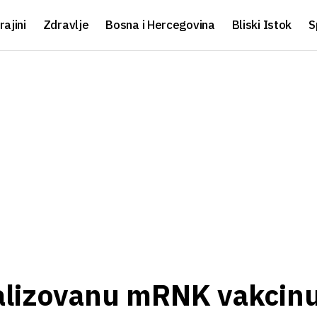
rajini
Zdravlje
Bosna i Hercegovina
Bliski Istok
S
nalizovanu mRNK vakcin