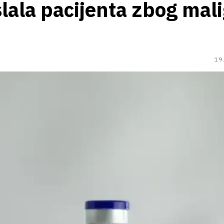
slala pacijenta zbog mal
19