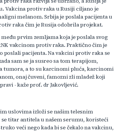
rotiv raka razvija se ubrzano, a Rusija je
 Vakcina protiv raka u Rusiji ciljano je
ligni melanom. Srbija je poslala pacijenta u
iv raka čim je Rusija odobrila projekat.
a među prvim zemljama koja je poslala svog
NK vakcinom protiv raka. Praktično čim je
 poslali pacijenta. Na vakcini protiv raka se
ada sam se ja susreo sa tom terapijom,
ija tumora, a to su karcinomi pluća, karcinomi
nom, onaj čuveni, famozni zli mladež koji
ravi - kaže prof. dr Jakovljević.
kim uslovima izloži se našim telesnim
 se titar antitela u našem serumu, koristeći
estruko veći nego kada bi se čekalo na vakcinu,