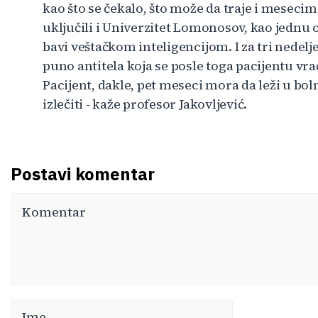
kao što se čekalo, što može da traje i mesecim
uključili i Univerzitet Lomonosov, kao jednu 
bavi veštačkom inteligencijom. I za tri nedelj
puno antitela koja se posle toga pacijentu vra
Pacijent, dakle, pet meseci mora da leži u bol
izlečiti - kaže profesor Jakovljević.
Postavi komentar