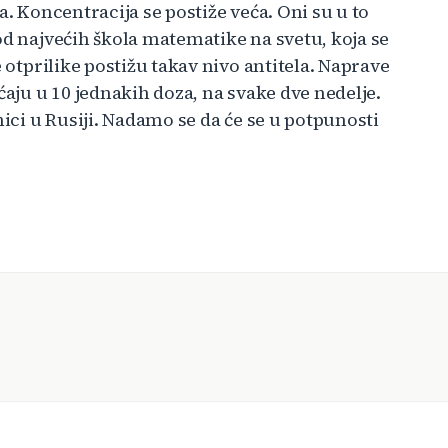
a. Koncentracija se postiže veća. Oni su u to
od najvećih škola matematike na svetu, koja se
e otprilike postižu takav nivo antitela. Naprave
ćaju u 10 jednakih doza, na svake dve nedelje.
nici u Rusiji. Nadamo se da će se u potpunosti