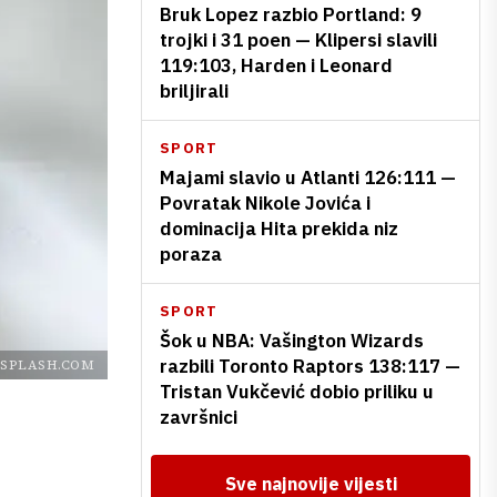
Bruk Lopez razbio Portland: 9
trojki i 31 poen — Klipersi slavili
119:103, Harden i Leonard
briljirali
SPORT
Majami slavio u Atlanti 126:111 —
Povratak Nikole Jovića i
dominacija Hita prekida niz
poraza
SPORT
Šok u NBA: Vašington Wizards
razbili Toronto Raptors 138:117 —
SPLASH.COM
Tristan Vukčević dobio priliku u
završnici
Sve najnovije vijesti