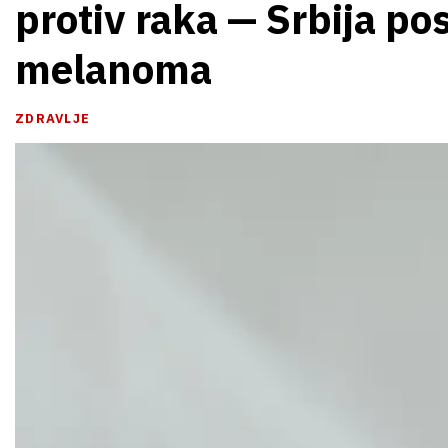
protiv raka — Srbija po
melanoma
ZDRAVLJE