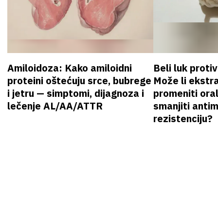
Amiloidoza: Kako amiloidni
Beli luk proti
proteini oštećuju srce, bubrege
Može li ekstr
i jetru — simptomi, dijagnoza i
promeniti oral
lečenje AL/AA/ATTR
smanjiti anti
rezistenciju?