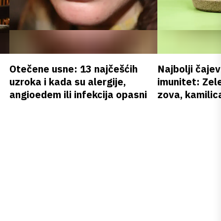
Otečene usne: 13 najčešćih
Najbolji čajev
uzroka i kada su alergije,
imunitet: Zele
angioedem ili infekcija opasni
zova, kamilica