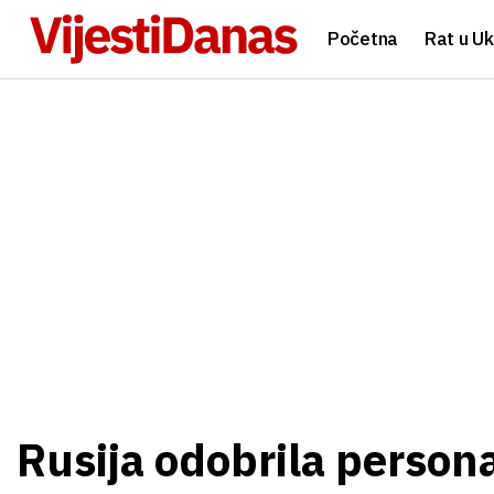
Početna
Rat u Uk
Rusija odobrila perso