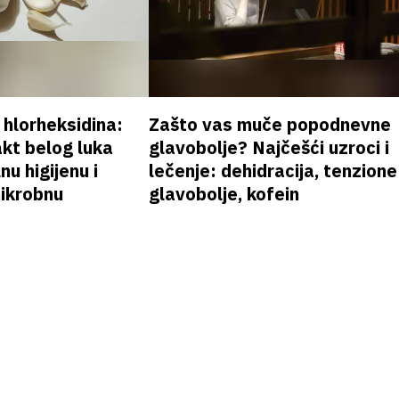
v hlorheksidina:
Zašto vas muče popodnevne
akt belog luka
glavobolje? Najčešći uzroci i
nu higijenu i
lečenje: dehidracija, tenzione
mikrobnu
glavobolje, kofein