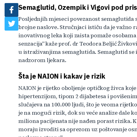
Semaglutid, Ozempik i Vigovi pod pr
Posljednjih mjeseci povezanost semaglutida 
brojne naslove. Stručnjaci ističu da je važno 
inovativnog leka koji zaista pomaže osobama
senzacija" kaže prof. dr Teodora Beljić Živk
u istraživanjima semaglutida. Semaglutid se iz
nadzorom ljekara.
Šta je NAION i kakav je rizik
NAION je rijetko oboljenje optičkog živca koje 
hipertenzijom, tipom 2 dijabetesa i povišen
slučajeva na 100.000 ljudi, što je veoma rijetk
je na mogući rizik, dok su veće analize dale ko
miliona pacijenata nije nađen porast rizika. 
moraju izvoditi sa oprezom uz poštovanje os