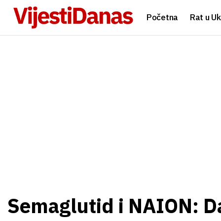
Početna
Rat u Uk
Semaglutid i NAION: Da