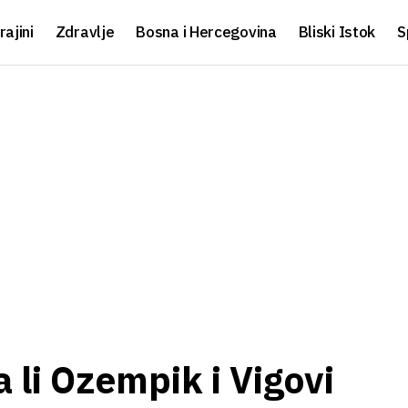
rajini
Zdravlje
Bosna i Hercegovina
Bliski Istok
S
 li Ozempik i Vigovi