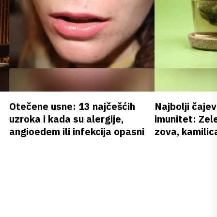
Otečene usne: 13 najčešćih
Najbolji čajev
uzroka i kada su alergije,
imunitet: Zele
angioedem ili infekcija opasni
zova, kamilica