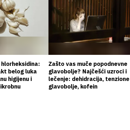
v hlorheksidina:
Zašto vas muče popodnevne
akt belog luka
glavobolje? Najčešći uzroci i
nu higijenu i
lečenje: dehidracija, tenzione
mikrobnu
glavobolje, kofein