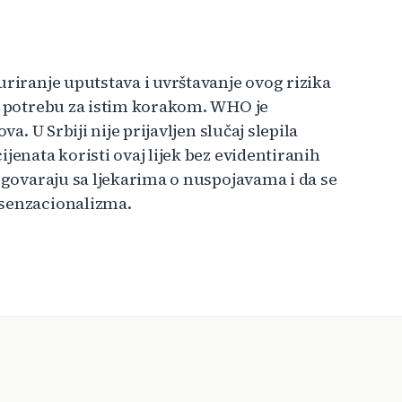
uriranje uputstava i uvrštavanje ovog rizika
la potrebu za istim korakom. WHO je
a. U Srbiji nije prijavljen slučaj slepila
jenata koristi ovaj lijek bez evidentiranih
azgovaraju sa ljekarima o nuspojavama i da se
 senzacionalizma.