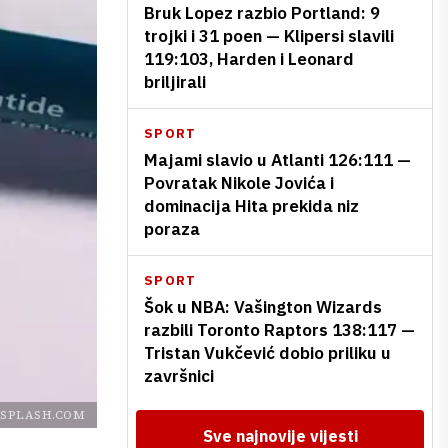
Bruk Lopez razbio Portland: 9
trojki i 31 poen — Klipersi slavili
119:103, Harden i Leonard
briljirali
SPORT
Majami slavio u Atlanti 126:111 —
Povratak Nikole Jovića i
dominacija Hita prekida niz
poraza
SPORT
Šok u NBA: Vašington Wizards
razbili Toronto Raptors 138:117 —
Tristan Vukčević dobio priliku u
završnici
SPLASH.COM
Sve najnovije vijesti