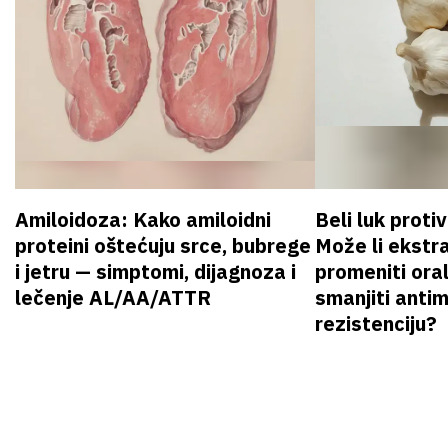
Amiloidoza: Kako amiloidni
Beli luk proti
proteini oštećuju srce, bubrege
Može li ekstr
i jetru — simptomi, dijagnoza i
promeniti oral
lečenje AL/AA/ATTR
smanjiti anti
rezistenciju?