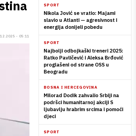
istina
SPORT
Nikola Jović se vratio: Majami
slavio u Atlanti — agresivnost i
energija donijeli pobedu
.12.2025 - 05:11
SPORT
Najbolji odbojkaški treneri 2025:
Ratko Pavličević i Aleksa Brđović
proglašeni od strane OSS u
Beogradu
BOSNA I HERCEGOVINA
Milorad Dodik zahvalio Srbiji na
podršci humanitarnoj akciji S
ljubavlju hrabrim srcima i pomoći
djeci
SPORT