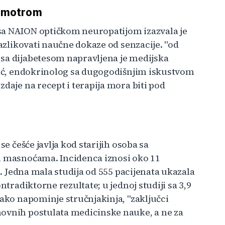
ismotrom
sa NAION optičkom neuropatijom izazvala je
razlikovati naučne dokaze od senzacije. "od
 sa dijabetesom napravljena je medijska
ović, endokrinolog sa dugogodišnjim iskustvom
daje na recept i terapija mora biti pod
se češće javlja kod starijih osoba sa
im masnoćama. Incidenca iznosi oko 11
o. Jedna mala studija od 555 pacijenata ukazala
ntradiktorne rezultate; u jednoj studiji sa 3,9
Kako napominje stručnjakinja, "zaključci
novnih postulata medicinske nauke, a ne za