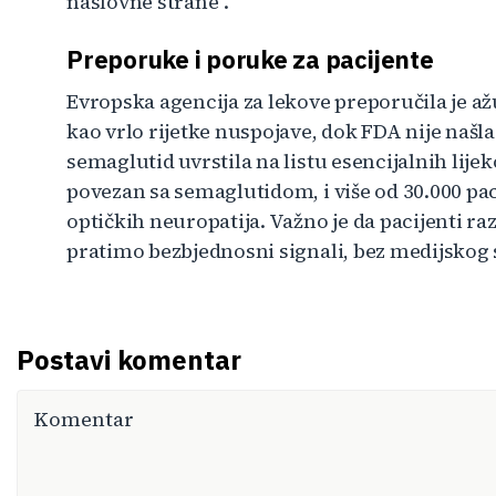
naslovne strane".
Preporuke i poruke za pacijente
Evropska agencija za lekove preporučila je až
kao vrlo rijetke nuspojave, dok FDA nije naš
semaglutid uvrstila na listu esencijalnih lijekov
povezan sa semaglutidom, i više od 30.000 paci
optičkih neuropatija. Važno je da pacijenti r
pratimo bezbjednosni signali, bez medijskog
Postavi komentar