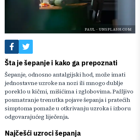
PAUL
-
UNSPLASH.COM
Šta je šepanje i kako ga prepoznati
Šepanje, odnosno antalgijski hod, može imati
jednostavne uzroke na nozi ili mnogo dublje
poreklo u kičmi, mišićima i zglobovima. Pažljivo
posmatranje trenutka pojave šepanja i pratećih
simptoma pomaže u otkrivanju uzroka i izboru
odgovarajućeg liječenja.
Najčešći uzroci šepanja