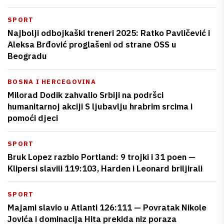
SPORT
Najbolji odbojkaški treneri 2025: Ratko Pavličević i
Aleksa Brđović proglašeni od strane OSS u
Beogradu
BOSNA I HERCEGOVINA
Milorad Dodik zahvalio Srbiji na podršci
humanitarnoj akciji S ljubavlju hrabrim srcima i
pomoći djeci
SPORT
Bruk Lopez razbio Portland: 9 trojki i 31 poen —
Klipersi slavili 119:103, Harden i Leonard briljirali
SPORT
Majami slavio u Atlanti 126:111 — Povratak Nikole
Jovića i dominacija Hita prekida niz poraza