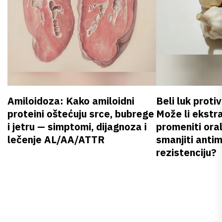
Amiloidoza: Kako amiloidni
Beli luk proti
proteini oštećuju srce, bubrege
Može li ekstr
i jetru — simptomi, dijagnoza i
promeniti oral
lečenje AL/AA/ATTR
smanjiti anti
rezistenciju?