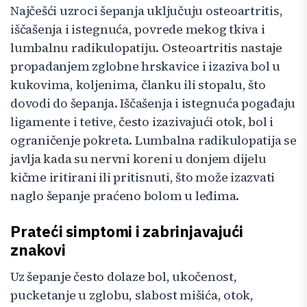
Najčešći uzroci šepanja uključuju osteoartritis,
iščašenja i istegnuća, povrede mekog tkiva i
lumbalnu radikulopatiju. Osteoartritis nastaje
propadanjem zglobne hrskavice i izaziva bol u
kukovima, koljenima, članku ili stopalu, što
dovodi do šepanja. Iščašenja i istegnuća pogađaju
ligamente i tetive, često izazivajući otok, bol i
ograničenje pokreta. Lumbalna radikulopatija se
javlja kada su nervni koreni u donjem dijelu
kičme iritirani ili pritisnuti, što može izazvati
naglo šepanje praćeno bolom u leđima.
Prateći simptomi i zabrinjavajući
znakovi
Uz šepanje često dolaze bol, ukočenost,
pucketanje u zglobu, slabost mišića, otok,