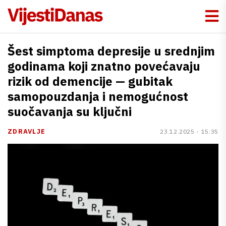
Šest simptoma depresije u srednjim
godinama koji znatno povećavaju
rizik od demencije — gubitak
samopouzdanja i nemogućnost
suočavanja su ključni
ZDRAVLJE
23.12.2025 - 15:35