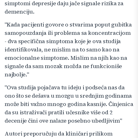
simptomi depresije daju jače signale rizika za
demenciju.
"Kada pacijenti govore o stvarima poput gubitka
samopouzdanja ili problema sa koncentracijom
- dva specifična simptoma koje je ova studija
identifikovala, ne mislim na to samo kao na
emocionalne simptome. Mislim na njih kao na
signale da sam mozak možda ne funkcioniše
najbolje."
"Ova studija pojačava tu ideju i podseća nas da
ono što se dešava u mozgu u srednjim godinama
može biti važno mnogo godina kasnije. Činjenica
da su istraživači pratili učesnike više od 2
decenije čini ove nalaze posebno ubedljivim"
Autori preporučuju da kliničari prilikom