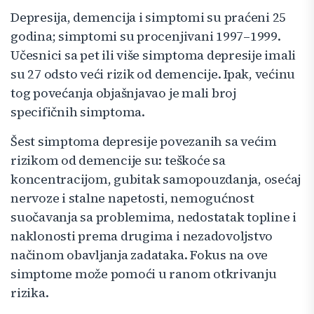
Depresija, demencija i simptomi su praćeni 25
godina; simptomi su procenjivani 1997–1999.
Učesnici sa pet ili više simptoma depresije imali
su 27 odsto veći rizik od demencije. Ipak, većinu
tog povećanja objašnjavao je mali broj
specifičnih simptoma.
Šest simptoma depresije povezanih sa većim
rizikom od demencije su: teškoće sa
koncentracijom, gubitak samopouzdanja, osećaj
nervoze i stalne napetosti, nemogućnost
suočavanja sa problemima, nedostatak topline i
naklonosti prema drugima i nezadovoljstvo
načinom obavljanja zadataka. Fokus na ove
simptome može pomoći u ranom otkrivanju
rizika.