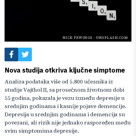
NICK FEWINGS
-
UNSPLASH.COM
Nova studija otkriva ključne simptome
Analiza podataka više od 5.800 učesnika iz
studije Vajthol II, sa prosečnom životnom dobi
55 godina, pokazala je vezu između depresije u
srednjim godinama i kasnije pojave demencije.
Depresija u srednjim godinama i demencija su
povezani, ali rizik nije jednako raspoređen među
svim simptomima depresije.