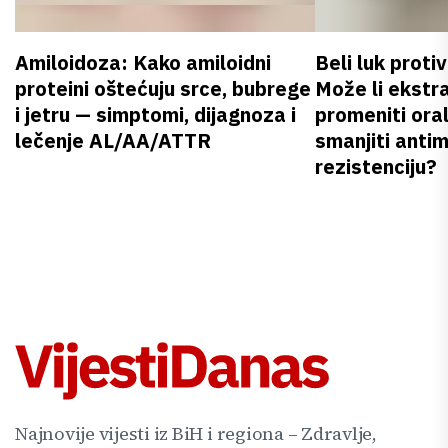
Amiloidoza: Kako amiloidni
Beli luk proti
proteini oštećuju srce, bubrege
Može li ekstr
i jetru — simptomi, dijagnoza i
promeniti oral
lečenje AL/AA/ATTR
smanjiti anti
rezistenciju?
Najnovije vijesti iz BiH i regiona – Zdravlje,