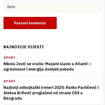
Postavi komentar
NAJNOVIJE VIJESTI
SPORT
Nikola Jović se vratio: Majami slavio u Atlanti —
agresivnost i energija donijeli pobedu
SPORT
Najbolji odbojkaški treneri 2025: Ratko Pavličević i
Aleksa Brđović proglašeni od strane OSS u
Beogradu