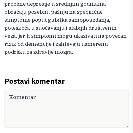
procene depresije u srednjim godinama
obraćaju posebnu pažnju na specifične
simptome poput gubitka samopouzdanja,
poteškoća u suočavanju i slabijih društvenih
veza, jer ti simptomi mogu ukazivati na povećan
rizik od demencije i zahtevaju usmerenu
podršku za zdravlje mozga.
Postavi komentar