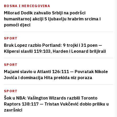
BOSNA I HERCEGOVINA
Milorad Dodik zahvalio Srbiji na podršci
humanitarnoj akciji S ljubavlju hrabrim srcima i
pomoći djeci
SPORT
Bruk Lopez razbio Portland: 9 trojki i 31 poen —
Klipersi slavili 119:103, Harden i Leonard briljirali
SPORT
Majami slavio u Atlanti 126:111 — Povratak Nikole
Jovića i dominacija Hita prekida niz poraza
SPORT
Šok u NBA: Vašington Wizards razbili Toronto
Raptors 138:117 — Tristan Vukčević dobio priliku u
završnici