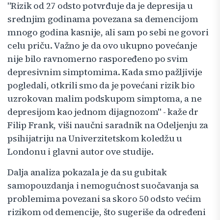
"Rizik od 27 odsto potvrđuje da je depresija u
srednjim godinama povezana sa demencijom
mnogo godina kasnije, ali sam po sebi ne govori
celu priču. Važno je da ovo ukupno povećanje
nije bilo ravnomerno raspoređeno po svim
depresivnim simptomima. Kada smo pažljivije
pogledali, otkrili smo da je povećani rizik bio
uzrokovan malim podskupom simptoma, a ne
depresijom kao jednom dijagnozom" - kaže dr
Filip Frank, viši naučni saradnik na Odeljenju za
psihijatriju na Univerzitetskom koledžu u
Londonu i glavni autor ove studije.
Dalja analiza pokazala je da su gubitak
samopouzdanja i nemogućnost suočavanja sa
problemima povezani sa skoro 50 odsto većim
rizikom od demencije, što sugeriše da određeni