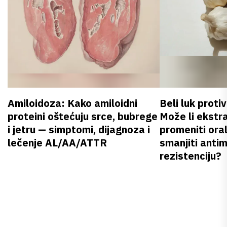
Amiloidoza: Kako amiloidni
Beli luk proti
proteini oštećuju srce, bubrege
Može li ekstr
i jetru — simptomi, dijagnoza i
promeniti oral
lečenje AL/AA/ATTR
smanjiti anti
rezistenciju?