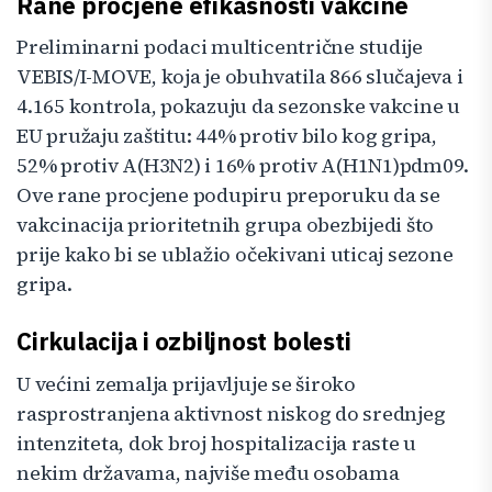
Rane procjene efikasnosti vakcine
Preliminarni podaci multicentrične studije
VEBIS/I-MOVE, koja je obuhvatila 866 slučajeva i
4.165 kontrola, pokazuju da sezonske vakcine u
EU pružaju zaštitu: 44% protiv bilo kog gripa,
52% protiv A(H3N2) i 16% protiv A(H1N1)pdm09.
Ove rane procjene podupiru preporuku da se
vakcinacija prioritetnih grupa obezbijedi što
prije kako bi se ublažio očekivani uticaj sezone
gripa.
Cirkulacija i ozbiljnost bolesti
U većini zemalja prijavljuje se široko
rasprostranjena aktivnost niskog do srednjeg
intenziteta, dok broj hospitalizacija raste u
nekim državama, najviše među osobama