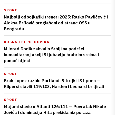
SPORT
Najbolji odbojkaški treneri 2025: Ratko Pavličević i
Aleksa Brđović proglašeni od strane OSS u
Beogradu
BOSNA I HERCEGOVINA
Milorad Dodik zahvalio Srbiji na podršci
humanitarnoj akciji S ljubavlju hrabrim srcima i
pomoći djeci
SPORT
Bruk Lopez razbio Portland: 9 trojki i 31 poen —
Klipersi slavili 119:103, Harden i Leonard briljirali
SPORT
Majami slavio u Atlanti 126:111 — Povratak Nikole
Jovića i dominacija Hita prekida niz poraza