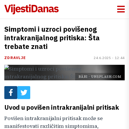
Simptomi i uzroci povišenog
intrakranijalnog pritiska: Šta
trebate znati
ZDRAVLJE
24.6.2025 - 12:44
BĀBI
-
UNSPLASH.COM
Uvod u povišen intrakranijalni pritisak
Povišen intrakranijalni pritisak može se
manifestovati različitim simptomima,