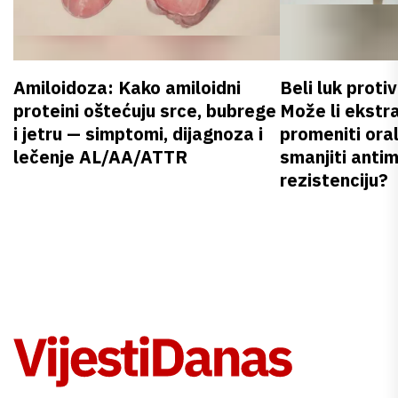
Amiloidoza: Kako amiloidni
Beli luk proti
proteini oštećuju srce, bubrege
Može li ekstr
i jetru — simptomi, dijagnoza i
promeniti oral
lečenje AL/AA/ATTR
smanjiti anti
rezistenciju?