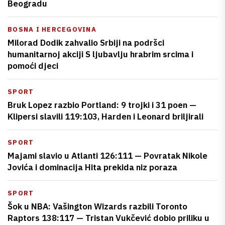
Beogradu
BOSNA I HERCEGOVINA
Milorad Dodik zahvalio Srbiji na podršci
humanitarnoj akciji S ljubavlju hrabrim srcima i
pomoći djeci
SPORT
Bruk Lopez razbio Portland: 9 trojki i 31 poen —
Klipersi slavili 119:103, Harden i Leonard briljirali
SPORT
Majami slavio u Atlanti 126:111 — Povratak Nikole
Jovića i dominacija Hita prekida niz poraza
SPORT
Šok u NBA: Vašington Wizards razbili Toronto
Raptors 138:117 — Tristan Vukčević dobio priliku u