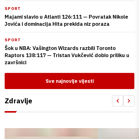
SPORT
Majami slavio u Atlanti 126:111 — Povratak Nikole
Jovića i dominacija Hita prekida niz poraza
SPORT
Šok u NBA: Vašington Wizards razbili Toronto
Raptors 138:117 — Tristan Vukčević dobio priliku u
završnici
Sve najnovije vijesti
Zdravlje