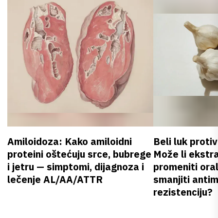
Amiloidoza: Kako amiloidni
Beli luk proti
proteini oštećuju srce, bubrege
Može li ekstr
i jetru — simptomi, dijagnoza i
promeniti oral
lečenje AL/AA/ATTR
smanjiti anti
rezistenciju?