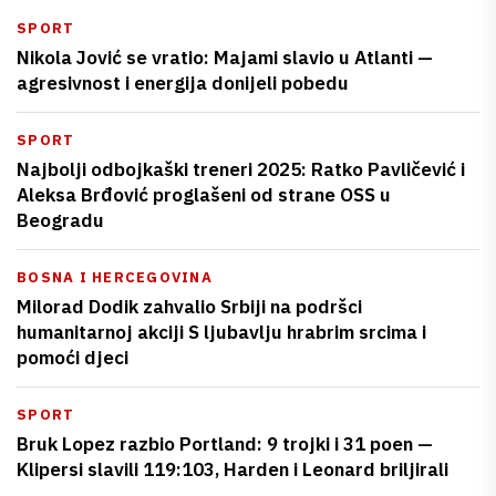
SPORT
Nikola Jović se vratio: Majami slavio u Atlanti —
agresivnost i energija donijeli pobedu
SPORT
Najbolji odbojkaški treneri 2025: Ratko Pavličević i
Aleksa Brđović proglašeni od strane OSS u
Beogradu
BOSNA I HERCEGOVINA
Milorad Dodik zahvalio Srbiji na podršci
humanitarnoj akciji S ljubavlju hrabrim srcima i
pomoći djeci
SPORT
Bruk Lopez razbio Portland: 9 trojki i 31 poen —
Klipersi slavili 119:103, Harden i Leonard briljirali