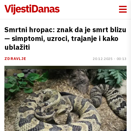
Smrtni hropac: znak da je smrt blizu
— simptomi, uzroci, trajanje i kako
ublažiti
ZDRAVLJE
20.12.2025 - 00:13