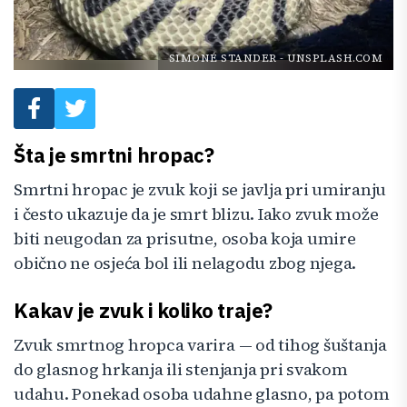
SIMONÉ STANDER
-
UNSPLASH.COM
Šta je smrtni hropac?
Smrtni hropac je zvuk koji se javlja pri umiranju
i često ukazuje da je smrt blizu. Iako zvuk može
biti neugodan za prisutne, osoba koja umire
obično ne osjeća bol ili nelagodu zbog njega.
Kakav je zvuk i koliko traje?
Zvuk smrtnog hropca varira — od tihog šuštanja
do glasnog hrkanja ili stenjanja pri svakom
udahu. Ponekad osoba udahne glasno, pa potom