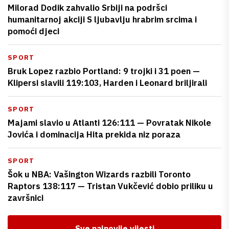
Milorad Dodik zahvalio Srbiji na podršci
humanitarnoj akciji S ljubavlju hrabrim srcima i
pomoći djeci
SPORT
Bruk Lopez razbio Portland: 9 trojki i 31 poen —
Klipersi slavili 119:103, Harden i Leonard briljirali
SPORT
Majami slavio u Atlanti 126:111 — Povratak Nikole
Jovića i dominacija Hita prekida niz poraza
SPORT
Šok u NBA: Vašington Wizards razbili Toronto
Raptors 138:117 — Tristan Vukčević dobio priliku u
završnici
Sve najnovije vijesti