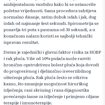
ambijentalnom vazduhu kako bi se ustanovile
početne vrijednosti. Sama procedura zahtijeva
normalno disanje, zatim dubok udah i jak, dug
izdah od najmanje šest sekundi. Spirometrija se
ponavlja tri puta s pauzama od 30 sekundi, a u
konačnom nalazu koristi se najbolji tehnički
ispravan rezultat.
Duvan je zajednički i glavni faktor rizika za HOBP
i rak pluća. Više od 50% pušača može razviti
hroničnu opstruktivnu bolest pluća koja dovodi
do progresivnog i djelimično ireverzibilnog
oštećenja pluća. Rak pluća često se otkriva
kasno, što smanjuje mogućnost hirurškog
izlječenja; rani skrining i rana dijagnostika
povećavaju šanse za izlječenje i primjenu ciljane
terapije i imunoterapije.