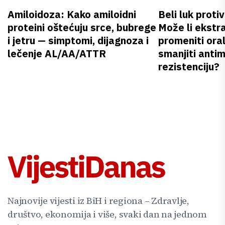
Amiloidoza: Kako amiloidni
Beli luk proti
proteini oštećuju srce, bubrege
Može li ekstr
i jetru — simptomi, dijagnoza i
promeniti oral
lečenje AL/AA/ATTR
smanjiti anti
rezistenciju?
Najnovije vijesti iz BiH i regiona – Zdravlje,
društvo, ekonomija i više, svaki dan na jednom