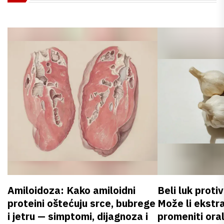
Amiloidoza: Kako amiloidni
Beli luk proti
proteini oštećuju srce, bubrege
Može li ekstr
i jetru — simptomi, dijagnoza i
promeniti oral