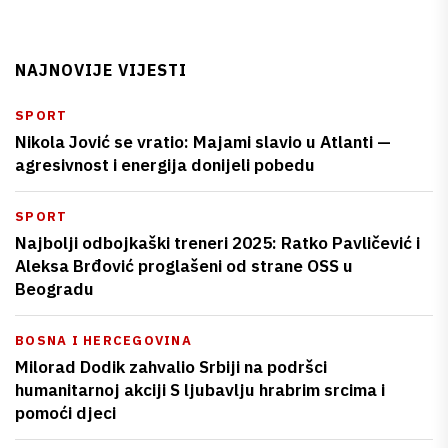
NAJNOVIJE VIJESTI
SPORT
Nikola Jović se vratio: Majami slavio u Atlanti —
agresivnost i energija donijeli pobedu
SPORT
Najbolji odbojkaški treneri 2025: Ratko Pavličević i
Aleksa Brđović proglašeni od strane OSS u
Beogradu
BOSNA I HERCEGOVINA
Milorad Dodik zahvalio Srbiji na podršci
humanitarnoj akciji S ljubavlju hrabrim srcima i
pomoći djeci