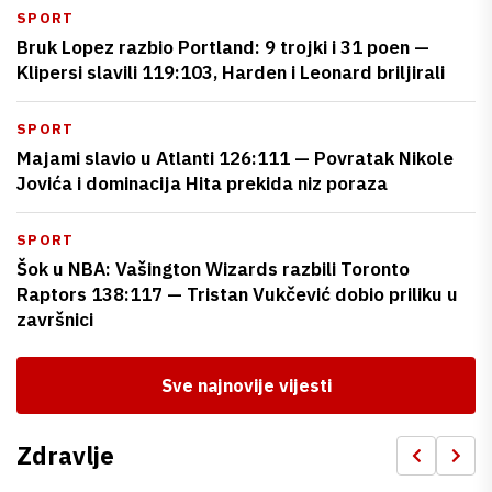
SPORT
Bruk Lopez razbio Portland: 9 trojki i 31 poen —
Klipersi slavili 119:103, Harden i Leonard briljirali
SPORT
Majami slavio u Atlanti 126:111 — Povratak Nikole
Jovića i dominacija Hita prekida niz poraza
SPORT
Šok u NBA: Vašington Wizards razbili Toronto
Raptors 138:117 — Tristan Vukčević dobio priliku u
završnici
Sve najnovije vijesti
Zdravlje