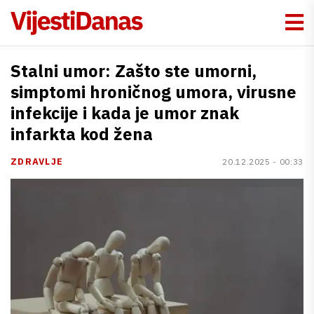
Stalni umor: Zašto ste umorni,
simptomi hroničnog umora, virusne
infekcije i kada je umor znak
infarkta kod žena
ZDRAVLJE
20.12.2025 - 00:33