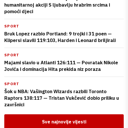
humanitarnoj akciji S ljubavlju hrabrim srcima i
pomoći djeci
SPORT
Bruk Lopez razbio Portland: 9 trojki i 31 poen —
Klipersi slavili 119:103, Harden i Leonard briljirali
SPORT
Majami slavio u Atlanti 126:111 — Povratak Nikole
Jovića i dominacija Hita prekida niz poraza
SPORT
Šok u NBA: Vašington Wizards razbili Toronto
Raptors 138:117 — Tristan Vukčević dobio priliku u
završnici
Sve najnovije vijesti