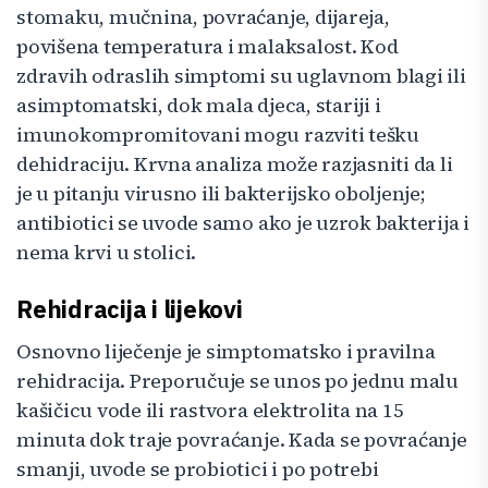
stomaku, mučnina, povraćanje, dijareja,
povišena temperatura i malaksalost. Kod
zdravih odraslih simptomi su uglavnom blagi ili
asimptomatski, dok mala djeca, stariji i
imunokompromitovani mogu razviti tešku
dehidraciju. Krvna analiza može razjasniti da li
je u pitanju virusno ili bakterijsko oboljenje;
antibiotici se uvode samo ako je uzrok bakterija i
nema krvi u stolici.
Rehidracija i lijekovi
Osnovno liječenje je simptomatsko i pravilna
rehidracija. Preporučuje se unos po jednu malu
kašičicu vode ili rastvora elektrolita na 15
minuta dok traje povraćanje. Kada se povraćanje
smanji, uvode se probiotici i po potrebi