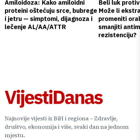
Amiloidoza: Kako amiloidni
Beli luk proti
proteini oštećuju srce, bubrege
Može li ekstr
i jetru — simptomi, dijagnoza i
promeniti oral
lečenje AL/AA/ATTR
smanjiti anti
rezistenciju?
Najnovije vijesti iz BiH i regiona – Zdravlje,
društvo, ekonomija i više, svaki dan na jednom
mjestu.