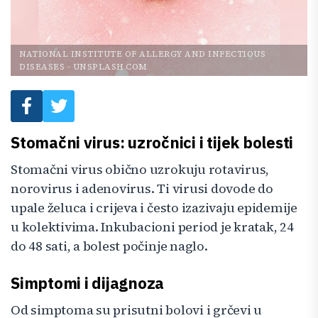
NATIONAL INSTITUTE OF ALLERGY AND INFECTIOUS
DISEASES
-
UNSPLASH.COM
Stomačni virus: uzročnici i tijek bolesti
Stomačni virus obično uzrokuju rotavirus,
norovirus i adenovirus. Ti virusi dovode do
upale želuca i crijeva i često izazivaju epidemije
u kolektivima. Inkubacioni period je kratak, 24
do 48 sati, a bolest počinje naglo.
Simptomi i dijagnoza
Od simptoma su prisutni bolovi i grčevi u