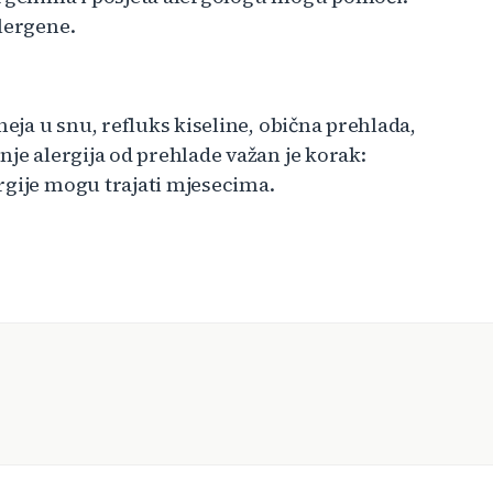
lergene.
neja u snu, refluks kiseline, obična prehlada,
nje alergija od prehlade važan je korak:
rgije mogu trajati mjesecima.