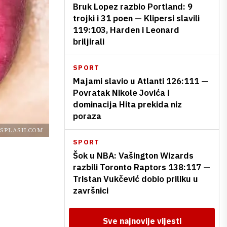
Bruk Lopez razbio Portland: 9
trojki i 31 poen — Klipersi slavili
119:103, Harden i Leonard
briljirali
SPORT
Majami slavio u Atlanti 126:111 —
Povratak Nikole Jovića i
dominacija Hita prekida niz
poraza
SPLASH.COM
SPORT
Šok u NBA: Vašington Wizards
razbili Toronto Raptors 138:117 —
Tristan Vukčević dobio priliku u
završnici
Sve najnovije vijesti