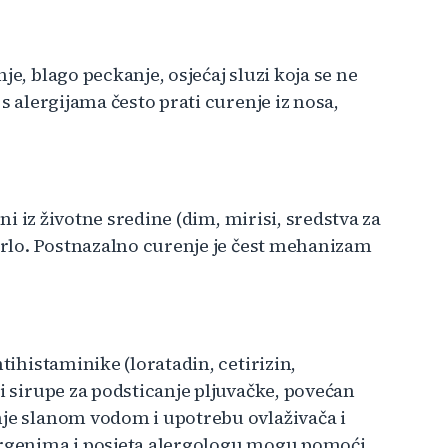
je, blago peckanje, osjećaj sluzi koja se ne
 s alergijama često prati curenje iz nosa,
eni iz životne sredine (dim, mirisi, sredstva za
 grlo. Postnazalno curenje je čest mehanizam
tihistaminike (loratadin, cetirizin,
 i sirupe za podsticanje pljuvačke, povećan
nje slanom vodom i upotrebu ovlaživača i
lergenima i posjeta alergologu mogu pomoći.