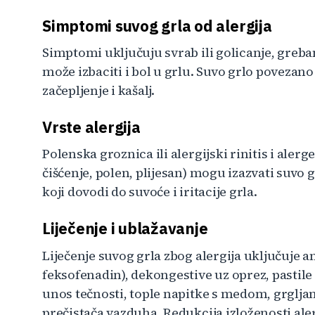
Simptomi suvog grla od alergija
Simptomi uključuju svrab ili golicanje, greban
može izbaciti i bol u grlu. Suvo grlo povezano
začepljenje i kašalj.
Vrste alergija
Polenska groznica ili alergijski rinitis i alerg
čišćenje, polen, plijesan) mogu izazvati suvo
koji dovodi do suvoće i iritacije grla.
Liječenje i ublažavanje
Liječenje suvog grla zbog alergija uključuje an
feksofenadin), dekongestive uz oprez, pastile
unos tečnosti, tople napitke s medom, grglja
prečistača vazduha. Redukcija izloženosti a