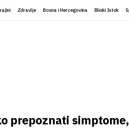
rajini
Zdravlje
Bosna i Hercegovina
Bliski Istok
S
ako prepoznati simptome