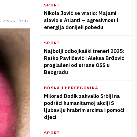
SPORT
Nikola Jović se vratio: Majami
slavio u Atlanti — agresivnost i
5.9.2025 - 14:06
energija donijeli pobedu
SPORT
Najbolji odbojkaški treneri 2025:
Ratko Pavličević i Aleksa Brđović
proglašeni od strane OSS u
Beogradu
BOSNA I HERCEGOVINA
Milorad Dodik zahvalio Srbiji na
podršci humanitarnoj akciji S
ljubavlju hrabrim srcima i pomoći
djeci
SPORT