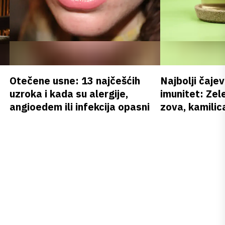
Otečene usne: 13 najčešćih
Najbolji čajev
uzroka i kada su alergije,
imunitet: Zele
angioedem ili infekcija opasni
zova, kamilica