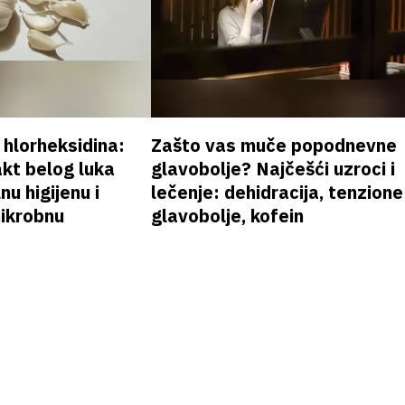
v hlorheksidina:
Zašto vas muče popodnevne
akt belog luka
glavobolje? Najčešći uzroci i
nu higijenu i
lečenje: dehidracija, tenzione
mikrobnu
glavobolje, kofein