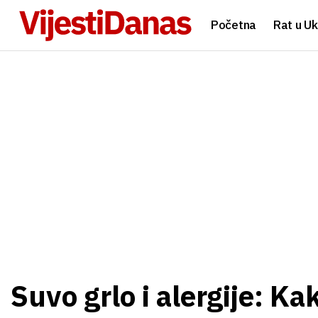
Početna
Rat u Uk
Suvo grlo i alergije: K