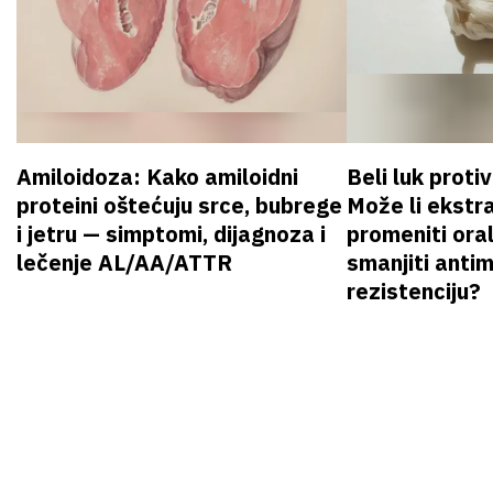
Amiloidoza: Kako amiloidni
Beli luk proti
proteini oštećuju srce, bubrege
Može li ekstr
i jetru — simptomi, dijagnoza i
promeniti oral
lečenje AL/AA/ATTR
smanjiti anti
rezistenciju?