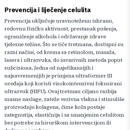
Prevencija i liječenje celulita
Prevencija uključuje uravnoteženu ishranu,
redovnu fizičku aktivnost, prestanak pušenja,
ograničenje alkohola i održavanje zdrave
tjelesne težine. Što se tiče tretmana, dostupni su
razni načini, od krema sa retinolom, masaža,
lasera i ultrazvuka, do invazivnih metoda poput
subcisiona. Jedna od najefikasnijih i
najsavremenijih je primjena ultraformer III
uređaja koji koristi visokointenzivni fokusirani
ultrazvuk (HIFU). Ovaj tretman ciljano razbija
masne naslage, zateže vezivna vlakna i stimuliše
proizvodnju kolagena, čime koža postaje
zategnutija, elastičnija i sa smanjenim celulitom
bez potrebe za hirurškom intervencijom ili