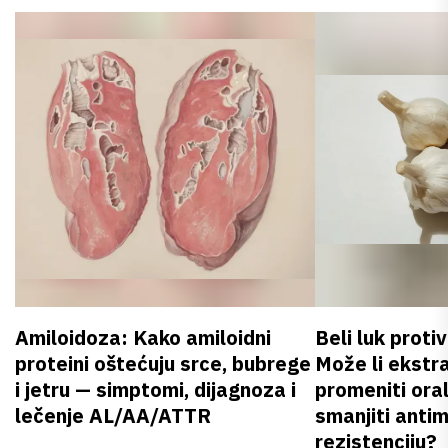
Amiloidoza: Kako amiloidni
Beli luk proti
proteini oštećuju srce, bubrege
Može li ekstr
i jetru — simptomi, dijagnoza i
promeniti oral
lečenje AL/AA/ATTR
smanjiti anti
rezistenciju?