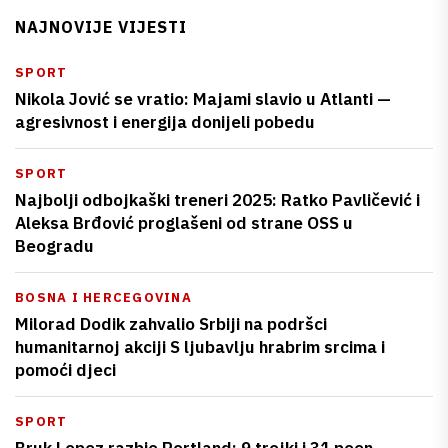
NAJNOVIJE VIJESTI
SPORT
Nikola Jović se vratio: Majami slavio u Atlanti —
agresivnost i energija donijeli pobedu
SPORT
Najbolji odbojkaški treneri 2025: Ratko Pavličević i
Aleksa Brđović proglašeni od strane OSS u
Beogradu
BOSNA I HERCEGOVINA
Milorad Dodik zahvalio Srbiji na podršci
humanitarnoj akciji S ljubavlju hrabrim srcima i
pomoći djeci
SPORT
Bruk Lopez razbio Portland: 9 trojki i 31 poen —