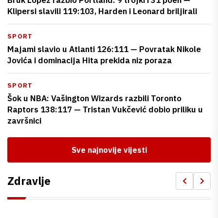
Klipersi slavili 119:103, Harden i Leonard briljirali
SPORT
Majami slavio u Atlanti 126:111 — Povratak Nikole
Jovića i dominacija Hita prekida niz poraza
SPORT
Šok u NBA: Vašington Wizards razbili Toronto
Raptors 138:117 — Tristan Vukčević dobio priliku u
završnici
Sve najnovije vijesti
Zdravlje