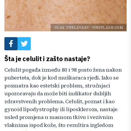
OLGA THELAVART
-
UNSPLASH.COM
Šta je celulit i zašto nastaje?
Celulit pogađa između 80 i 98 posto žena nakon
puberteta, dok je kod muškaraca rjeđi. Iako se
posmatra kao estetski problem, stručnjaci
upozoravaju da može biti indikator dubljih
zdravstvenih problema. Celulit, poznat i kao
gynoid lipodystrophy ili liposkleroza, nastaje
usled promjena u masnom tkivu i vezivnim
vlaknima ispod kože, što rezultira izgledom