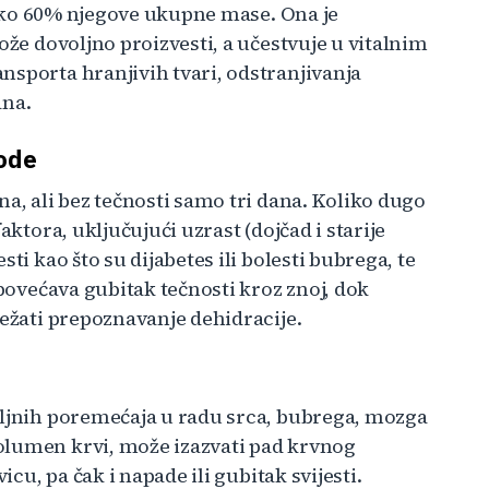
i oko 60% njegove ukupne mase. Ona je
ože dovoljno proizvesti, a učestvuje u vitalnim
nsporta hranjivih tvari, odstranjivanja
ana.
vode
na, ali bez tečnosti samo tri dana. Koliko dugo
aktora, uključujući uzrast (dojčad i starije
ti kao što su dijabetes ili bolesti bubrega, te
 povećava gubitak tečnosti kroz znoj, dok
težati prepoznavanje dehidracije.
iljnih poremećaja u radu srca, bubrega, mozga
olumen krvi, može izazvati pad krvnog
icu, pa čak i napade ili gubitak svijesti.