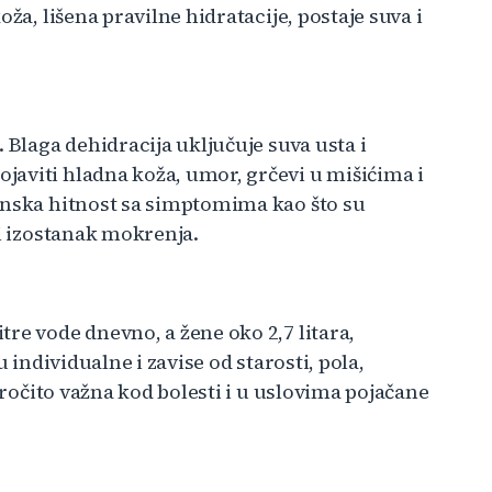
ža, lišena pravilne hidratacije, postaje suva i
 Blaga dehidracija uključuje suva usta i
aviti hladna koža, umor, grčevi u mišićima i
inska hitnost sa simptomima kao što su
 i izostanak mokrenja.
re vode dnevno, a žene oko 2,7 litara,
u individualne i zavise od starosti, pola,
naročito važna kod bolesti i u uslovima pojačane