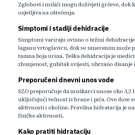
Zglobovi i mišići mogu doživjeti grčeve, dok ko
osjetljiva na oštećenja.
Simptomi i stadiji dehidracije
Simptomi variraju ovisno o težini dehidracije.
laganu vrtoglavicu, dok se umerenim može poj
tamna boja urina. Teška dehidracija je medic
zbunjenost, gubitak svijesti, ubrzano disanje
Preporučeni dnevni unos vode
SZO preporučuje da muškarci unose oko 3,2 lit
uključujući tečnost iz hrane i pića. Ove doze s
aktivnosti i okoline. Pravilna hidratacija je 
fizičke aktivnosti.
Kako pratiti hidrataciju