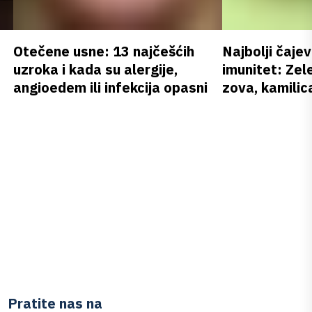
Otečene usne: 13 najčešćih
Najbolji čajev
uzroka i kada su alergije,
imunitet: Zele
angioedem ili infekcija opasni
zova, kamilica
Pratite nas na