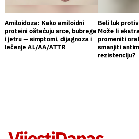
Amiloidoza: Kako amiloidni
Beli luk proti
proteini oštećuju srce, bubrege
Može li ekstr
i jetru — simptomi, dijagnoza i
promeniti oral
lečenje AL/AA/ATTR
smanjiti anti
rezistenciju?