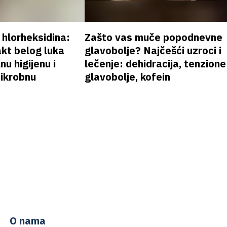
v hlorheksidina:
Zašto vas muče popodnevne
akt belog luka
glavobolje? Najčešći uzroci i
nu higijenu i
lečenje: dehidracija, tenzione
mikrobnu
glavobolje, kofein
O nama