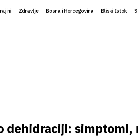
rajini
Zdravlje
Bosna i Hercegovina
Bliski Istok
S
 dehidraciji: simptomi, r