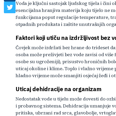
Voda je ključni sastojak ljudskog tijela i čin
esencijalna hranjiva materija koju tijelo ne m
funkcijama poput regulacije temperature, tra
otpadnih produkata i zaštite unutrašnjih org
Faktori koji utiču na izdržljivost bez 
Čovjek može izdržati bez hrane do trideset da
osoba može preživjeti bez vode zavisi od više f
osobe su ugroženiji), prisustvo hroničnih boles
uticaj okoline i klime. Toplo i vlažno vrijeme
hladno vrijeme može smanjiti osjećaj žeđi i o
Uticaj dehidracije na organizam
Nedostatak vode u tijelu može dovesti do ozb
i probavnog sistema. Dehidracija umanjuje v
pritiska, ubrzani rad srca, glavobolje, vrtoglav