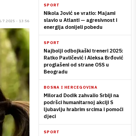
SPORT
Nikola Jović se vratio: Majami
slavio u Atlanti — agresivnost i
6.7.2025 - 13:56
energija donijeli pobedu
SPORT
Najbolji odbojkaški treneri 2025:
Ratko Pavličević i Aleksa Brđović
proglašeni od strane OSS u
Beogradu
BOSNA I HERCEGOVINA
Milorad Dodik zahvalio Srbiji na
podršci humanitarnoj akciji S
ljubavlju hrabrim srcima i pomoći
djeci
SPORT