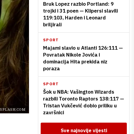
Bruk Lopez razbio Portland: 9
trojki i 31 poen — Klipersi slavili
119:103, Harden i Leonard
briljirali
SPORT
Majami slavio u Atlanti 126:111 —
Povratak Nikole Jovića i
dominacija Hita prekida niz
poraza
SPORT
Šok u NBA: Vašington Wizards
razbili Toronto Raptors 138:117 —
Tristan Vukčević dobio priliku u
SPLASH.COM
završnici
Sve najnovije vijesti