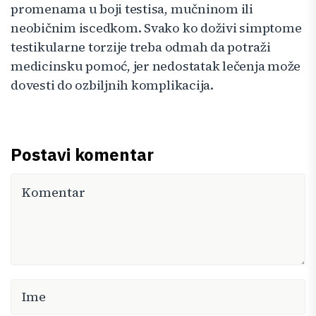
promenama u boji testisa, mučninom ili
neobičnim iscedkom. Svako ko doživi simptome
testikularne torzije treba odmah da potraži
medicinsku pomoć, jer nedostatak lečenja može
dovesti do ozbiljnih komplikacija.
Postavi komentar