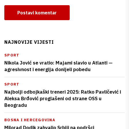
Postavi komentar
NAJNOVIJE VIJESTI
SPORT
Nikola Jović se vratio: Majami slavio u Atlanti —
agresivnost i energija donijeli pobedu
SPORT
Najbolji odbojkaški treneri 2025: Ratko Pavličević i
Aleksa Brđović proglašeni od strane OSS u
Beogradu
BOSNA I HERCEGOVINA
Milorad Dodik zahvalio Srbiji na podršci