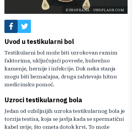
EUROPEANA
-
UNSPLASH.COM
Uvod u testikularni bol
Testikularni bol može biti uzrokovan raznim
faktorima, uključujući povrede, bubrežno
kamenje, hernije i infekcije. Dok neka stanja
mogu biti beznačajna, druga zahtevaju hitnu
medicinsku pomoć.
Uzroci testikularnog bola
Jedan od ozbiljnijih uzroka testikularnog bola je
torzija testisa, koja se javlja kada se spermatični
kabel uvije, što ometa dotok krvi. To može