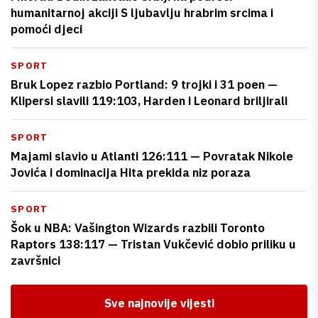
humanitarnoj akciji S ljubavlju hrabrim srcima i
pomoći djeci
SPORT
Bruk Lopez razbio Portland: 9 trojki i 31 poen —
Klipersi slavili 119:103, Harden i Leonard briljirali
SPORT
Majami slavio u Atlanti 126:111 — Povratak Nikole
Jovića i dominacija Hita prekida niz poraza
SPORT
Šok u NBA: Vašington Wizards razbili Toronto
Raptors 138:117 — Tristan Vukčević dobio priliku u
završnici
Sve najnovije vijesti