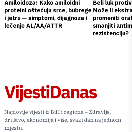
Amiloidoza: Kako amiloidni
Beli luk proti
proteini oštećuju srce, bubrege
Može li ekstr
i jetru — simptomi, dijagnoza i
promeniti oral
lečenje AL/AA/ATTR
smanjiti anti
rezistenciju?
Najnovije vijesti iz BiH i regiona – Zdravlje,
društvo, ekonomija i više, svaki dan na jednom
mjestu.